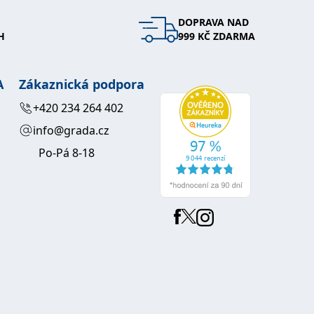
DOPRAVA NAD
 se soubory cookie návštěvníků. Je nutné, aby banner cookie
H
999 KČ ZDARMA
používaný k udržování proměnných relací uživatelů. Obvykle se
obrým příkladem je udržování přihlášeného stavu uživatele
A
Zákaznická podpora
y bylo možné podávat platné zprávy o používání jejich
+420 234 264 402
info@grada.cz
u.
Po-Pá 8-18
Vyprší
Popis
ění správného vzhledu dialogových oken.
1 rok
### Luigisbox???
avštívenou stránku a slouží k počítání a sledování zobrazení
jazyků a zemí
1 rok
u na sociálních médiích. Může také shromažďovat informace o
avštívené stránky.