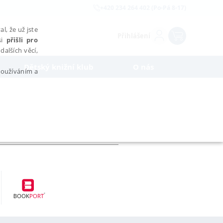
+420 234 264 402 (Po-Pá 8-17)
l, že už jste
Přihlášení
si
přišli pro
dalších věcí,
Dětský knižní klub
O nás
 používáním a
AŘAZENÉ SOUBORY
bytně nutných souborů cookie správně používat.