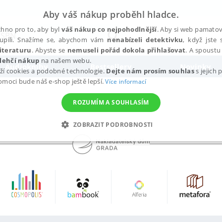
Aby váš nákup proběhl hladce.
hno pro to, aby byl
váš nákup co nejpohodlnější
. Aby si web pamatova
upili. Snažíme se, abychom vám
nenabízeli detektivku
, když jste 
iteraturu
. Abyste se
nemuseli pořád dokola přihlašovat
. A spoustu 
lehčí nákup
na našem webu.
Audioknihy
Bestsellery
Novinky
ží cookies a podobné technologie.
Dejte nám prosím souhlas
s jejich
pomoci bude náš e-shop ještě lepší.
Více informací
ROZUMÍM A SOUHLASÍM
ZOBRAZIT PODROBNOSTI
ANALYTICKÉ
MARKETINGOVÉ
FUNKČNÍ
NEZ
Nezbytné
Analytické
Marketingové
Funkční
Nezařazené soubory
h stránek, jako je přihlášení uživatele a správa účtu. Webové stránky nelze bez nez