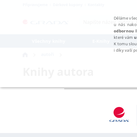
Připravujeme
Dárkové kupony
Kontakty
Děláme všec
u nás nako
odbornou l
které vám
u
Všechny knihy
E-Knihy
K tomu slou
i díky vaší 
autoři
Knihy autora
NEZBYTNÉ
Nezbytně nutné soubory cookie umožňují základní funkce webovýc
Provider /