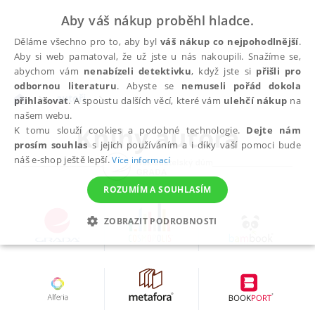
Aby váš nákup proběhl hladce.
Děláme všechno pro to, aby byl
váš nákup co nejpohodlnější
.
Aby si web pamatoval, že už jste u nás nakoupili. Snažíme se,
abychom vám
nenabízeli detektivku
, když jste si
přišli pro
odbornou literaturu
. Abyste se
nemuseli pořád dokola
autoři
přihlašovat
. A spoustu dalších věcí, které vám
ulehčí nákup
na
našem webu.
Knihy autora
K tomu slouží cookies a podobné technologie.
Dejte nám
prosím souhlas
s jejich používáním a i díky vaší pomoci bude
náš e-shop ještě lepší.
Více informací
ROZUMÍM A SOUHLASÍM
ZOBRAZIT PODROBNOSTI
NEZBYTNÉ
ANALYTICKÉ
MARKETINGOVÉ
FUNKČNÍ
NEZAŘAZENÉ SOUBORY