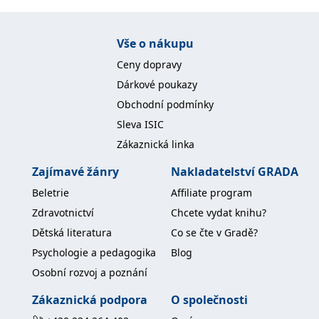
Nezbytné
Analytické
Marketingové
Funkční
Nezařazené soubory
Vše o nákupu
Ceny dopravy
Nezbytně nutné soubory cookie umožňují základní funkce webových
stránek, jako je přihlášení uživatele a správa účtu. Webové stránky nelze
Dárkové poukazy
bez nezbytně nutných souborů cookie správně používat.
Obchodní podmínky
Provider /
Název
Vyprší
Popis
Doména
Sleva ISIC
Zákaznická linka
CookieScriptConsent
1 měsíc
Tento soubor
CookieScript
cookie
www.grada.cz
používá
Zajímavé žánry
Nakladatelství GRADA
služba
Cookie-
Beletrie
Affiliate program
Script.com k
zapamatování
Zdravotnictví
Chcete vydat knihu?
předvoleb
souhlasu se
Dětská literatura
Co se čte v Gradě?
soubory
cookie
Psychologie a pedagogika
Blog
návštěvníků.
Je nutné, aby
Osobní rozvoj a poznání
banner
cookie
Cookie-
Zákaznická podpora
O společnosti
Script.com
fungoval