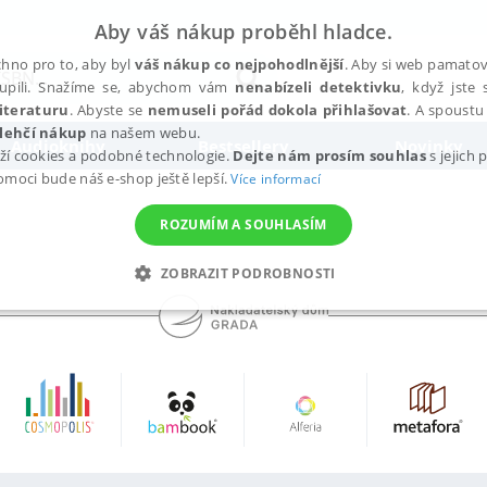
Aby váš nákup proběhl hladce.
hno pro to, aby byl
váš nákup co nejpohodlnější
. Aby si web pamatova
upili. Snažíme se, abychom vám
nenabízeli detektivku
, když jste 
iteraturu
. Abyste se
nemuseli pořád dokola přihlašovat
. A spoustu 
lehčí nákup
na našem webu.
Audioknihy
Bestsellery
Novinky
ží cookies a podobné technologie.
Dejte nám prosím souhlas
s jejich
pomoci bude náš e-shop ještě lepší.
Více informací
ROZUMÍM A SOUHLASÍM
ZOBRAZIT PODROBNOSTI
ANALYTICKÉ
MARKETINGOVÉ
FUNKČNÍ
NEZ
Nezbytné
Analytické
Marketingové
Funkční
Nezařazené soubory
h stránek, jako je přihlášení uživatele a správa účtu. Webové stránky nelze bez nez