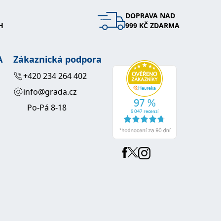
DOPRAVA NAD
 se soubory cookie návštěvníků. Je nutné, aby banner cookie
H
999 KČ ZDARMA
používaný k udržování proměnných relací uživatelů. Obvykle se
obrým příkladem je udržování přihlášeného stavu uživatele
A
Zákaznická podpora
y bylo možné podávat platné zprávy o používání jejich
+420 234 264 402
info@grada.cz
u.
Po-Pá 8-18
Vyprší
Popis
ění správného vzhledu dialogových oken.
1 rok
### Luigisbox???
avštívenou stránku a slouží k počítání a sledování zobrazení
jazyků a zemí
1 rok
u na sociálních médiích. Může také shromažďovat informace o
avštívené stránky.