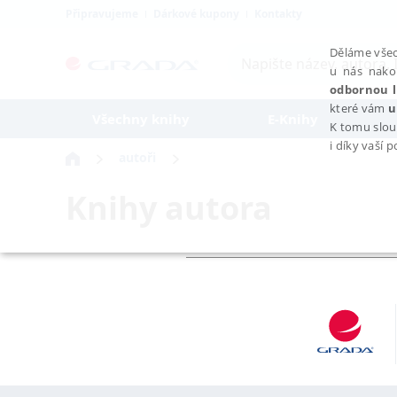
Připravujeme
Dárkové kupony
Kontakty
Děláme všec
u nás nako
odbornou l
které vám
u
Všechny knihy
E-Knihy
K tomu slou
i díky vaší 
autoři
Knihy autora
NEZBYTNÉ
Nezbytně nutné soubory cookie umožňují základní funkce webovýc
Provider /