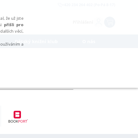
+420 234 264 402 (Po-Pá 8-17)
l, že už jste
Přihlášení
si
přišli pro
dalších věcí,
Dětský knižní klub
O nás
 používáním a
AŘAZENÉ SOUBORY
bytně nutných souborů cookie správně používat.