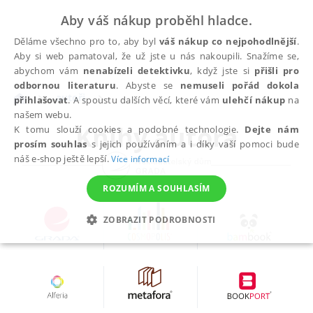
Aby váš nákup proběhl hladce.
Děláme všechno pro to, aby byl
váš nákup co nejpohodlnější
.
Aby si web pamatoval, že už jste u nás nakoupili. Snažíme se,
abychom vám
nenabízeli detektivku
, když jste si
přišli pro
odbornou literaturu
. Abyste se
nemuseli pořád dokola
autoři
přihlašovat
. A spoustu dalších věcí, které vám
ulehčí nákup
na
našem webu.
Knihy autora
K tomu slouží cookies a podobné technologie.
Dejte nám
prosím souhlas
s jejich používáním a i díky vaší pomoci bude
náš e-shop ještě lepší.
Více informací
ROZUMÍM A SOUHLASÍM
ZOBRAZIT PODROBNOSTI
NEZBYTNÉ
ANALYTICKÉ
MARKETINGOVÉ
FUNKČNÍ
NEZAŘAZENÉ SOUBORY