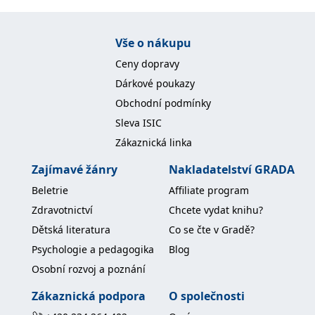
Nezbytné
Analytické
Marketingové
Funkční
Nezařazené soubory
Vše o nákupu
Ceny dopravy
Nezbytně nutné soubory cookie umožňují základní funkce webových
stránek, jako je přihlášení uživatele a správa účtu. Webové stránky nelze
Dárkové poukazy
bez nezbytně nutných souborů cookie správně používat.
Obchodní podmínky
Provider /
Název
Vyprší
Popis
Doména
Sleva ISIC
Zákaznická linka
CookieScriptConsent
1 měsíc
Tento soubor
CookieScript
cookie
www.grada.cz
používá
Zajímavé žánry
Nakladatelství GRADA
služba
Cookie-
Beletrie
Affiliate program
Script.com k
zapamatování
Zdravotnictví
Chcete vydat knihu?
předvoleb
souhlasu se
Dětská literatura
Co se čte v Gradě?
soubory
cookie
Psychologie a pedagogika
Blog
návštěvníků.
Je nutné, aby
Osobní rozvoj a poznání
banner
cookie
Cookie-
Zákaznická podpora
O společnosti
Script.com
fungoval