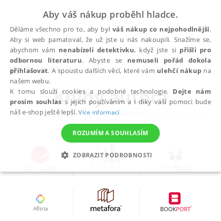
Aby váš nákup proběhl hladce.
Děláme všechno pro to, aby byl
váš nákup co nejpohodlnější
.
Aby si web pamatoval, že už jste u nás nakoupili. Snažíme se,
abychom vám
nenabízeli detektivku
, když jste si
přišli pro
odbornou literaturu
. Abyste se
nemuseli pořád dokola
autoři
přihlašovat
. A spoustu dalších věcí, které vám
ulehčí nákup
na
našem webu.
Knihy autora
K tomu slouží cookies a podobné technologie.
Dejte nám
prosím souhlas
s jejich používáním a i díky vaší pomoci bude
náš e-shop ještě lepší.
Více informací
ROZUMÍM A SOUHLASÍM
ZOBRAZIT PODROBNOSTI
NEZBYTNÉ
ANALYTICKÉ
MARKETINGOVÉ
FUNKČNÍ
NEZAŘAZENÉ SOUBORY