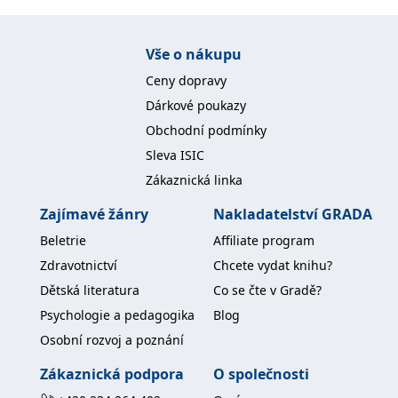
Nezbytné
Analytické
Marketingové
Funkční
Nezařazené soubory
Vše o nákupu
Ceny dopravy
Nezbytně nutné soubory cookie umožňují základní funkce webových
stránek, jako je přihlášení uživatele a správa účtu. Webové stránky nelze
Dárkové poukazy
bez nezbytně nutných souborů cookie správně používat.
Obchodní podmínky
Provider /
Název
Vyprší
Popis
Doména
Sleva ISIC
Zákaznická linka
CookieScriptConsent
1 měsíc
Tento soubor
CookieScript
cookie
www.grada.cz
používá
Zajímavé žánry
Nakladatelství GRADA
služba
Cookie-
Beletrie
Affiliate program
Script.com k
zapamatování
Zdravotnictví
Chcete vydat knihu?
předvoleb
souhlasu se
Dětská literatura
Co se čte v Gradě?
soubory
cookie
Psychologie a pedagogika
Blog
návštěvníků.
Je nutné, aby
Osobní rozvoj a poznání
banner
cookie
Cookie-
Zákaznická podpora
O společnosti
Script.com
fungoval