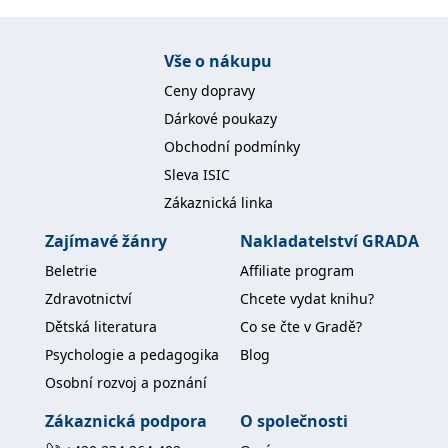
Nezbytné
Analytické
Marketingové
Funkční
Nezařazené soubory
Vše o nákupu
Ceny dopravy
Nezbytně nutné soubory cookie umožňují základní funkce webových
stránek, jako je přihlášení uživatele a správa účtu. Webové stránky nelze
Dárkové poukazy
bez nezbytně nutných souborů cookie správně používat.
Obchodní podmínky
Provider /
Název
Vyprší
Popis
Doména
Sleva ISIC
Zákaznická linka
CookieScriptConsent
1 měsíc
Tento soubor
CookieScript
cookie
www.grada.cz
používá
Zajímavé žánry
Nakladatelství GRADA
služba
Cookie-
Beletrie
Affiliate program
Script.com k
zapamatování
Zdravotnictví
Chcete vydat knihu?
předvoleb
souhlasu se
Dětská literatura
Co se čte v Gradě?
soubory
cookie
Psychologie a pedagogika
Blog
návštěvníků.
Je nutné, aby
Osobní rozvoj a poznání
banner
cookie
Cookie-
Zákaznická podpora
O společnosti
Script.com
fungoval