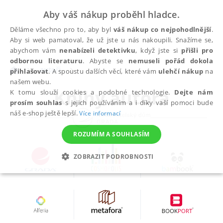
Aby váš nákup proběhl hladce.
Děláme všechno pro to, aby byl
váš nákup co nejpohodlnější
.
Aby si web pamatoval, že už jste u nás nakoupili. Snažíme se,
abychom vám
nenabízeli detektivku
, když jste si
přišli pro
odbornou literaturu
. Abyste se
nemuseli pořád dokola
autoři
přihlašovat
. A spoustu dalších věcí, které vám
ulehčí nákup
na
našem webu.
Knihy autora
K tomu slouží cookies a podobné technologie.
Dejte nám
prosím souhlas
s jejich používáním a i díky vaší pomoci bude
náš e-shop ještě lepší.
Více informací
ROZUMÍM A SOUHLASÍM
ZOBRAZIT PODROBNOSTI
NEZBYTNÉ
ANALYTICKÉ
MARKETINGOVÉ
FUNKČNÍ
NEZAŘAZENÉ SOUBORY