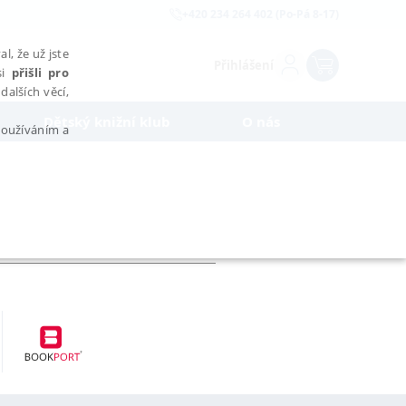
+420 234 264 402 (Po-Pá 8-17)
l, že už jste
Přihlášení
si
přišli pro
dalších věcí,
Dětský knižní klub
O nás
 používáním a
AŘAZENÉ SOUBORY
bytně nutných souborů cookie správně používat.