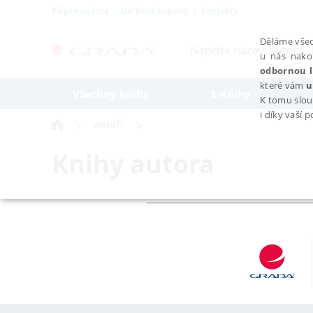
Připravujeme
Dárkové kupony
Kontakty
Děláme všec
u nás nako
odbornou l
které vám
u
Všechny knihy
E-Knihy
K tomu slou
i díky vaší 
autoři
Knihy autora
NEZBYTNÉ
Nezbytně nutné soubory cookie umožňují základní funkce webovýc
Provider /