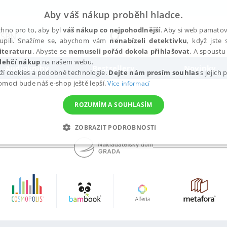
Aby váš nákup proběhl hladce.
hno pro to, aby byl
váš nákup co nejpohodlnější
. Aby si web pamatova
upili. Snažíme se, abychom vám
nenabízeli detektivku
, když jste 
iteraturu
. Abyste se
nemuseli pořád dokola přihlašovat
. A spoustu 
lehčí nákup
na našem webu.
Audioknihy
Bestsellery
Novinky
ží cookies a podobné technologie.
Dejte nám prosím souhlas
s jejich
pomoci bude náš e-shop ještě lepší.
Více informací
ROZUMÍM A SOUHLASÍM
ZOBRAZIT PODROBNOSTI
ANALYTICKÉ
MARKETINGOVÉ
FUNKČNÍ
NEZ
Nezbytné
Analytické
Marketingové
Funkční
Nezařazené soubory
h stránek, jako je přihlášení uživatele a správa účtu. Webové stránky nelze bez nez