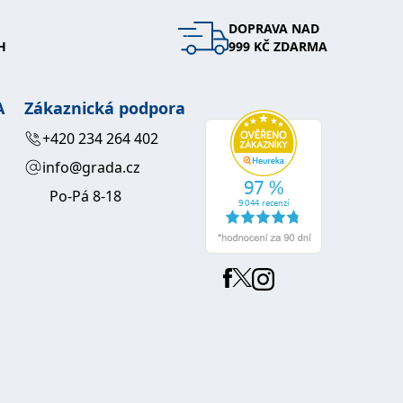
DOPRAVA NAD
 se soubory cookie návštěvníků. Je nutné, aby banner cookie
H
999 KČ ZDARMA
používaný k udržování proměnných relací uživatelů. Obvykle se
obrým příkladem je udržování přihlášeného stavu uživatele
A
Zákaznická podpora
y bylo možné podávat platné zprávy o používání jejich
+420 234 264 402
info@grada.cz
u.
Po-Pá 8-18
Vyprší
Popis
ění správného vzhledu dialogových oken.
1 rok
### Luigisbox???
avštívenou stránku a slouží k počítání a sledování zobrazení
jazyků a zemí
1 rok
u na sociálních médiích. Může také shromažďovat informace o
avštívené stránky.