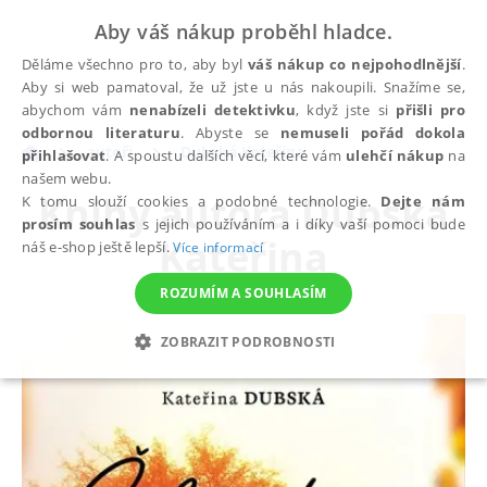
Aby váš nákup proběhl hladce.
Děláme všechno pro to, aby byl
váš nákup co nejpohodlnější
.
Aby si web pamatoval, že už jste u nás nakoupili. Snažíme se,
abychom vám
nenabízeli detektivku
, když jste si
přišli pro
odbornou literaturu
. Abyste se
nemuseli pořád dokola
autoři
Dubská Kateřina
přihlašovat
. A spoustu dalších věcí, které vám
ulehčí nákup
na
našem webu.
Knihy autora
Dubská
K tomu slouží cookies a podobné technologie.
Dejte nám
prosím souhlas
s jejich používáním a i díky vaší pomoci bude
Kateřina
náš e-shop ještě lepší.
Více informací
ROZUMÍM A SOUHLASÍM
ZOBRAZIT PODROBNOSTI
NEZBYTNÉ
ANALYTICKÉ
MARKETINGOVÉ
FUNKČNÍ
NEZAŘAZENÉ SOUBORY