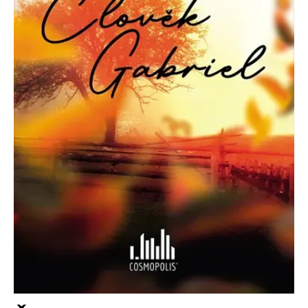
Nezbytné
Analytické
Marketingové
Funkční
Nezařazené soubory
Nezbytně nutné soubory cookie umožňují základní funkce webových
stránek, jako je přihlášení uživatele a správa účtu. Webové stránky nelze
bez nezbytně nutných souborů cookie správně používat.
Provider /
Název
Vyprší
Popis
Doména
CookieScriptConsent
1 měsíc
Tento soubor
CookieScript
cookie
www.grada.cz
používá
služba
Cookie-
Script.com k
zapamatování
předvoleb
souhlasu se
soubory
cookie
návštěvníků.
Je nutné, aby
banner
cookie
Cookie-
Script.com
fungoval