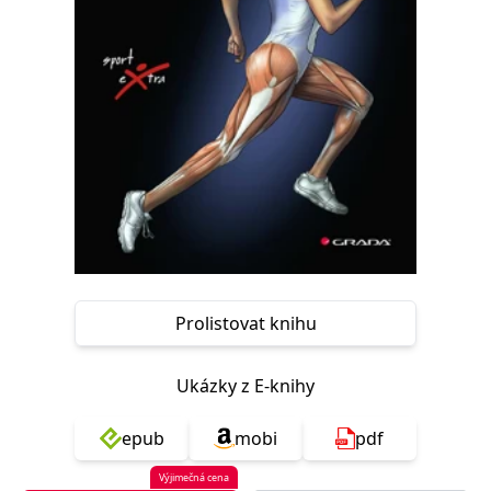
Nezbytné
Analytické
Marketingové
Funkční
Nezařazené soubory
Nezbytně nutné soubory cookie umožňují základní funkce webových
stránek, jako je přihlášení uživatele a správa účtu. Webové stránky nelze
bez nezbytně nutných souborů cookie správně používat.
Provider /
Název
Vyprší
Popis
Doména
CookieScriptConsent
1 měsíc
Tento soubor
CookieScript
cookie
www.grada.cz
používá
služba
Cookie-
Script.com k
zapamatování
Prolistovat knihu
předvoleb
souhlasu se
soubory
cookie
Ukázky z E-knihy
návštěvníků.
Je nutné, aby
banner
epub
mobi
pdf
cookie
Cookie-
Script.com
Výjimečná cena
fungoval