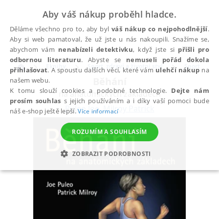
Aby váš nákup proběhl hladce.
Děláme všechno pro to, aby byl
váš nákup co nejpohodlnější
.
Aby si web pamatoval, že už jste u nás nakoupili. Snažíme se,
abychom vám
nenabízeli detektivku
, když jste si
přišli pro
odbornou literaturu
. Abyste se
nemuseli pořád dokola
Eknihy
Sport, zdraví a životní styl
Sport
přihlašovat
. A spoustu dalších věcí, které vám
ulehčí nákup
na
Běhání
našem webu.
K tomu slouží cookies a podobné technologie.
Dejte nám
na anatomických základech
prosím souhlas
s jejich používáním a i díky vaší pomoci bude
Puleo Joe
,
Milroy Patrick
náš e-shop ještě lepší.
Více informací
ROZUMÍM A SOUHLASÍM
ZOBRAZIT PODROBNOSTI
NEZBYTNÉ
ANALYTICKÉ
MARKETINGOVÉ
FUNKČNÍ
NEZAŘAZENÉ SOUBORY