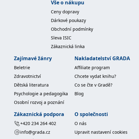
Vše o nákupu
koncový uživatel používá
webové stránky a
Ceny dopravy
jakoukoli reklamu,
kterou koncový uživatel
Dárkové poukazy
mohl vidět před
návštěvou uvedeného
Obchodní podmínky
webu.
Sleva ISIC
MR
7 dní
Toto je soubor cookie
Microsoft
první strany společnosti
Corporation
Zákaznická linka
Microsoft MSN, který
.c.bing.com
používáme k měření
používání webu pro
Zajímavé žánry
Nakladatelství GRADA
interní analýzu.
Beletrie
Affiliate program
_uetvid
1 rok
Toto je soubor cookie
Microsoft
využívaný společností
Corporation
Zdravotnictví
Chcete vydat knihu?
Microsoft Bing Ads a je
.grada.cz
sledovacím souborem
Dětská literatura
Co se čte v Gradě?
cookie. Umožňuje nám
komunikovat s
Psychologie a pedagogika
Blog
uživatelem, který již dříve
navštívil náš web.
Osobní rozvoj a poznání
test_cookie
15 minut
Tento soubor cookie
Google LLC
nastavuje společnost
.doubleclick.net
Zákaznická podpora
O společnosti
DoubleClick (kterou
vlastní společnost
+420 234 264 402
O nás
Google), aby zjistila, zda
prohlížeč návštěvníka
info@grada.cz
Upravit nastavení cookies
webu podporuje
soubory cookie.