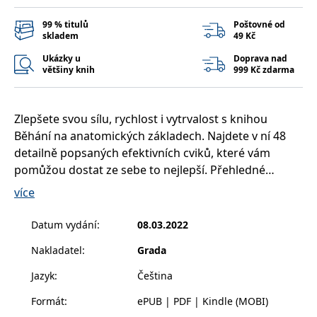
__cf_bm
30 minut
Tento soubor
Cloudflare Inc.
cookie se
.heureka.cz
99 % titulů
Poštovné od
používá k
rozlišení mezi
skladem
49 Kč
lidmi a
roboty. To je
Ukázky u
Doprava nad
pro web
většiny knih
999 Kč zdarma
přínosné, aby
bylo možné
podávat
platné zprávy
o používání
Zlepšete svou sílu, rychlost i vytrvalost s knihou
jejich
Běhání na anatomických základech. Najdete v ní 48
webových
stránek.
detailně popsaných efektivních cviků, které vám
CookieConsent
1 rok
Tento soubor
Cybot A/S
pomůžou dostat ze sebe to nejlepší. Přehledné
cookie ukládá
www.bambook.cz
stav souhlasu
barevné ilustrace vám pomohou pochopit, které
více
uživatele se
svaly, vazy a šlachy jak pracují, když je vaše tělo v
soubory
cookie pro
pohybu.
Datum vydání
:
08.03.2022
aktuální
doménu.
Nakladatel
:
Grada
Zjistíte, jak můžete konkrétní svaly posilovat a běhat
G_ENABLED_IDPS
1 rok 1
Slouží k
Google LLC
měsíc
přihlášení
.www.grada.cz
účinněji. Autoři Joe Puleo a Patrick Milroy také
pomocí
Jazyk
:
Čeština
Google
vysvětlí, jaké mají na běhání vliv rozdílné venkovní
Formát
:
ePUB | PDF | Kindle (MOBI)
podmínky nebo kvalitní vybavení. Kromě toho se také
ASP.NET_SessionId
Zavřením
Tento soubor
Microsoft
prohlížeče
cookie
Corporation