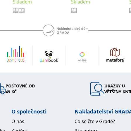
Skladem
Skladem
POŠTOVNÉ OD
UKÁZKY U
49 KČ
VĚTŠINY KNI
O společnosti
Nakladatelství GRAD
O nás
Co se čte v Gradě?
ika
Kariéra
Pro autory