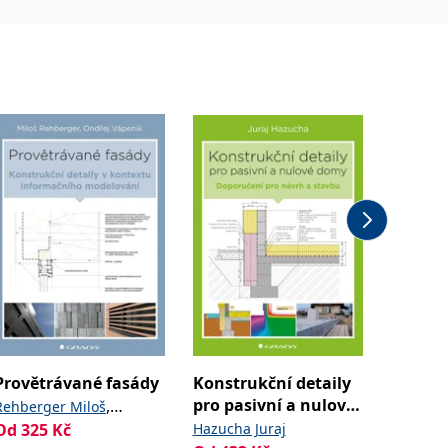
Provětrávané fasády
Konstrukční detaily
Rekons
pro pasivní a nulové
rodin
,
Rehberger Miloš
domy
Od
325
Kč
Hazucha Juraj
Perlík M
Vápeník Ondřej