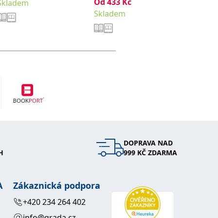
Od
433
Kč
Od
288
Skladem
Skladem
Sklade
DOPRAVA NAD
H
999 KČ ZDARMA
A
Zákaznická podpora
+420 234 264 402
info@grada.cz