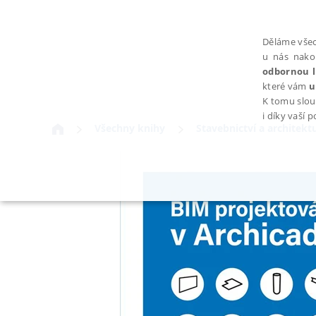
Děláme všec
u nás nako
odbornou l
které vám
u
K tomu slou
i díky vaší 
Všechny knihy
Stavebnictví a architekt
NEZBYTNÉ
Nezbytně nutné soubory cookie umožňují základní funkce webovýc
Provider /