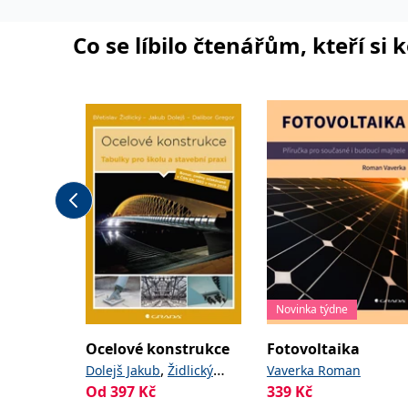
Co se líbilo čtenářům, kteří si 
Novinka týdne
Ocelové konstrukce
Fotovoltaika
,
Dolejš Jakub
Židlický
Vaverka Roman
Od
397
,
Kč
339
Kč
Břetislav
Gregor Dalibor