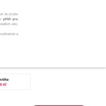
l, že už jste
si
přišli pro
dalších věcí,
 používáním a
AŘAZENÉ SOUBORY
kniha
8
Kč
bytně nutných souborů cookie správně používat.