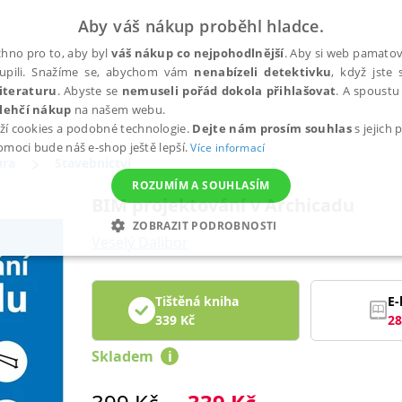
Aby váš nákup proběhl hladce.
hno pro to, aby byl
váš nákup co nejpohodlnější
. Aby si web pamatova
upili. Snažíme se, abychom vám
nenabízeli detektivku
, když jste 
iteraturu
. Abyste se
nemuseli pořád dokola přihlašovat
. A spoustu 
lehčí nákup
na našem webu.
ží cookies a podobné technologie.
Dejte nám prosím souhlas
s jejich
pomoci bude náš e-shop ještě lepší.
Více informací
ura
Stavebnictví
ROZUMÍM A SOUHLASÍM
BIM projektování v Archicadu
ZOBRAZIT PODROBNOSTI
Veselý Dalibor
ANALYTICKÉ
MARKETINGOVÉ
FUNKČNÍ
NEZ
Tištěná kniha
E-
339
Kč
28
Nezbytné
Analytické
Marketingové
Funkční
Nezařazené soubory
Skladem
i
h stránek, jako je přihlášení uživatele a správa účtu. Webové stránky nelze bez nez