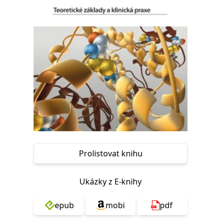
Nezbytné
Analytické
Marketingové
Funkční
Nezařazené soubory
Nezbytně nutné soubory cookie umožňují základní funkce webových
stránek, jako je přihlášení uživatele a správa účtu. Webové stránky nelze
bez nezbytně nutných souborů cookie správně používat.
Provider /
Název
Vyprší
Popis
Doména
CookieScriptConsent
1 měsíc
Tento soubor
CookieScript
cookie
www.grada.cz
používá
služba
Cookie-
Script.com k
zapamatování
předvoleb
Prolistovat knihu
souhlasu se
soubory
cookie
návštěvníků.
Ukázky z E-knihy
Je nutné, aby
banner
cookie
Cookie-
epub
mobi
pdf
Script.com
fungoval