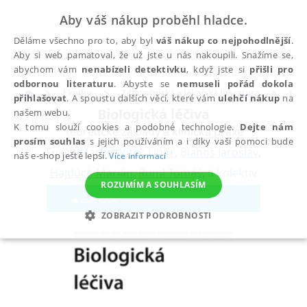
Aby váš nákup proběhl hladce.
Děláme všechno pro to, aby byl
váš nákup co nejpohodlnější
.
Aby si web pamatoval, že už jste u nás nakoupili. Snažíme se,
abychom vám
nenabízeli detektivku
, když jste si
přišli pro
odbornou literaturu
. Abyste se
nemuseli pořád dokola
Eknihy
Zdravotnická a lékařská literatura
Léka
přihlašovat
. A spoustu dalších věcí, které vám
ulehčí nákup
na
Biologická léčiva
našem webu.
K tomu slouží cookies a podobné technologie.
Dejte nám
Teoretické základy a klinická praxe
prosím souhlas
s jejich používáním a i díky vaší pomoci bude
Fusek Martin
,
Vítek Libor
,
Blahoš Jaroslav
,
náš e-shop ještě lepší.
Více informací
Hajdúch Marián
,
Ruml Tomáš
,
a kolektiv
ROZUMÍM A SOUHLASÍM
ZOBRAZIT PODROBNOSTI
NEZBYTNÉ
ANALYTICKÉ
MARKETINGOVÉ
FUNKČNÍ
NEZAŘAZENÉ SOUBORY