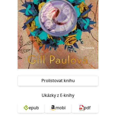
Nezbytné
Analytické
Marketingové
Funkční
Nezařazené soubory
Nezbytně nutné soubory cookie umožňují základní funkce webových
stránek, jako je přihlášení uživatele a správa účtu. Webové stránky nelze
bez nezbytně nutných souborů cookie správně používat.
Provider /
Název
Vyprší
Popis
Doména
CookieScriptConsent
1 měsíc
Tento soubor
CookieScript
cookie
www.grada.cz
používá
služba
Cookie-
Script.com k
zapamatování
předvoleb
Prolistovat knihu
souhlasu se
soubory
cookie
návštěvníků.
Ukázky z E-knihy
Je nutné, aby
banner
cookie
Cookie-
epub
mobi
pdf
Script.com
fungoval