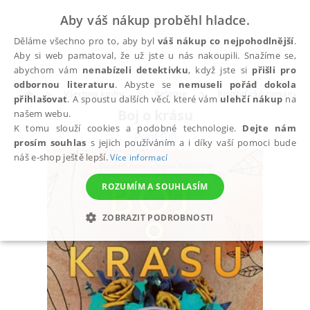
Aby váš nákup proběhl hladce.
Děláme všechno pro to, aby byl
váš nákup co nejpohodlnější
.
Aby si web pamatoval, že už jste u nás nakoupili. Snažíme se,
abychom vám
nenabízeli detektivku
, když jste si
přišli pro
odbornou literaturu
. Abyste se
nemuseli pořád dokola
Všechny knihy
Beletrie
Biografické romány
přihlašovat
. A spoustu dalších věcí, které vám
ulehčí nákup
na
Boj o krásu
našem webu.
K tomu slouží cookies a podobné technologie.
Dejte nám
Paul Gill
prosím souhlas
s jejich používáním a i díky vaší pomoci bude
náš e-shop ještě lepší.
Více informací
ROZUMÍM A SOUHLASÍM
ZOBRAZIT PODROBNOSTI
NEZBYTNÉ
ANALYTICKÉ
MARKETINGOVÉ
FUNKČNÍ
NEZAŘAZENÉ SOUBORY