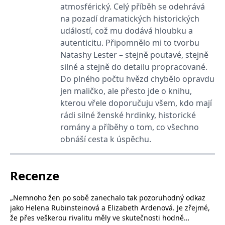
_fbp
3 měsíce
Používá Facebook k
Meta Platform
atmosférický. Celý příběh se odehrává
poskytování řady
Inc.
reklamních produktů,
.grada.cz
na pozadí dramatických historických
jako je nabízení cen v
událostí, což mu dodává hloubku a
reálném čase od
inzerentů třetích stran.
autenticitu. Připomnělo mi to tvorbu
SRM_B
1 rok
Toto je cookie první
Microsoft
Natashy Lester – stejně poutavé, stejně
strany společnosti
Corporation
silné a stejně do detailu propracované.
Microsoft MSN, které
.c.bing.com
zajišťuje správné
Do plného počtu hvězd chybělo opravdu
fungování této webové
stránky.
jen maličko, ale přesto jde o knihu,
ANONCHK
10 minut
Tento soubor cookie
kterou vřele doporučuju všem, kdo mají
Microsoft
provádí informace o
Corporation
rádi silné ženské hrdinky, historické
tom, jak koncový
.c.clarity.ms
uživatel používá web, a
romány a příběhy o tom, co všechno
jakoukoli reklamu,
kterou koncový uživatel
obnáší cesta k úspěchu.
mohl vidět před
návštěvou uvedeného
webu.
Recenze
__utmzzses
Zavřením
Parametry UTM
Google LLC
prohlížeče
používané pro reklamu /
.grada.cz
sledování pomocí
Google Analytics
„Nemnoho žen po sobě zanechalo tak pozoruhodný odkaz
jako Helena Rubinsteinová a Elizabeth Ardenová. Je zřejmé,
_uetsid
1 den
Tento soubor cookie
Microsoft
používá společnost Bing
Corporation
že přes veškerou rivalitu měly ve skutečnosti hodně
k určení, jaké reklamy by
.grada.cz