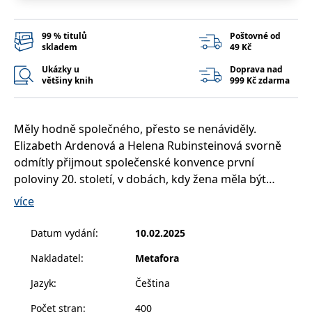
__cf_bm
30 minut
Tento soubor
Cloudflare Inc.
cookie se
.heureka.cz
používá k
rozlišení mezi
99 % titulů
Poštovné od
lidmi a
skladem
49 Kč
roboty. To je
pro web
Ukázky u
Doprava nad
přínosné, aby
většiny knih
999 Kč zdarma
bylo možné
podávat
platné zprávy
o používání
jejich
Měly hodně společného, přesto se nenáviděly.
webových
stránek.
Elizabeth Ardenová a Helena Rubinsteinová svorně
odmítly přijmout společenské konvence první
CookieConsent
1 rok
Tento soubor
Cybot A/S
cookie ukládá
www.bambook.cz
poloviny 20. století, v dobách, kdy žena měla být
stav souhlasu
uživatele se
především manželkou a matkou. Svá obchodní
více
soubory
impéria založily na pevné vůli a odhodlání a šly si
cookie pro
aktuální
tvrdě za svým navzdory očekávání společnosti a
doménu.
Datum vydání
:
10.02.2025
mnohdy i svých nejbližších. Každá vzpoura ale má
G_ENABLED_IDPS
1 rok 1
Slouží k
Google LLC
Nakladatel
:
Metafora
svou cenu…
měsíc
přihlášení
.www.grada.cz
pomocí
Elizabeth Ardenová, chudá dívka z Kanady, svou
Google
Jazyk
:
Čeština
značku doslova vydupala ze země. Dokázala ženy
ASP.NET_SessionId
Zavřením
Tento soubor
Microsoft
Počet stran
:
400
prohlížeče
cookie
Corporation