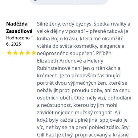
světovými válkami a velkou ekonomickou krizí.
používá k rozlišení
MUID
1 rok
Tento soubor cookie je v
prohlížeče
Microsoft
jedinečných uživatelů
Microsoftu široce
Corporation
přiřazením náhodně
používán jako jedinečný
_____tempSessionKey_____
www.grada.cz
1 rok 1
.bing.com
vygenerovaného čísla
Vyjde v překladu Diny Podzimkové.
identifikátor uživatele.
měsíc
jako identifikátoru
Lze jej nastavit pomocí
Naděžda
Silné ženy, tvrdý byznys, špetka rivality a
klienta. Je součástí
vložených skriptů
MSPTC
1 rok
Microsoft
každého požadavku na
Microsoft. Široce se věří,
Zasadilová
velké dějiny v pozadí – přesně taková je
.bing.com
stránku na webu a slouží
že se synchronizuje s
Hodnoceno
1.
k výpočtu údajů o
kniha Boj o krásu, která mě okamžitě
mnoha různými
inco_session_temp_browser
www.grada.cz
1 hodina
návštěvnících, relacích a
doménami společnosti
6. 2025
vtáhla do světa kosmetiky, elegance a
kampaních pro analytické
Microsoft, což umožňuje
incomaker_p
www.grada.cz
1 rok 1
přehledy webů.
sledování uživatelů.
neúprosného soupeření. Příběh
měsíc
VisitorStatus
1 rok
Označuje, zda je
Kentiko
Elizabeth Ardenové a Heleny
SM
.c.clarity.ms
Zavřením
Toto je soubor cookie
_hjSessionUser_3630783
.grada.cz
1 rok
1
návštěvník nový nebo se
Software LLC
prohlížeče
první strany společnosti
Rubinsteinové není jen o rtěnkách a
měsíc
vrací. Používá se ke
www.grada.cz
Microsoft MSN, který
sledování statistiky
používáme k měření
krémech. Je to především fascinující
návštěvníků ve webové
používání webu pro
analýze.
portrét dvou výjimečných žen, které se
interní analýzu.
nebály jít proti proudu doby, ani za cenu
CurrentContact
1 rok
Ukládá identifikátor GUID
Kentiko
MR
7 dní
Toto je soubor cookie
Microsoft
1
kontaktu souvisejícího s
Software LLC
první strany společnosti
Corporation
osobních obětí. Obě měly vizi, odhodlání
měsíc
aktuálním návštěvníkem
www.grada.cz
Microsoft MSN, který
.c.clarity.ms
webu. Slouží ke
používáme k měření
a neústupnost, kterou by jim mohl
sledování aktivit na
používání webu pro
webu.
závidět nejeden mužský magnát. A i
interní analýzu.
když byly každá úplně jiná, spojovalo je
C
1 měsíc 1
Zjistěte, zda prohlížeč
Adform
den
uživatele podporuje
.adform.net
víc, než by se na první pohled zdálo. Styl
soubory cookie.
Gill Paul je čtivý, propracovaný a krásně