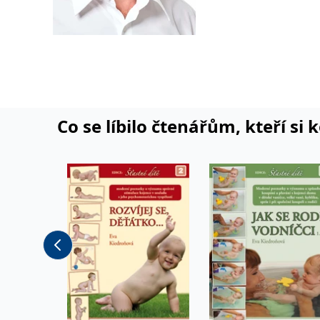
profesní i rodičovské z
V rámci poslaneckého 
Zdravotního výboru a 
příležitosti Parlament
dřevěné skulptury.
Co se líbilo čtenářům, kteří si 