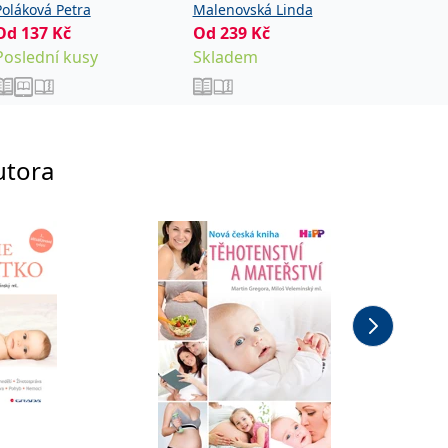
rodiče
Poláková Petra
Malenovská Linda
Pospíšil
Od
137
Kč
Od
239
Kč
Od
180
Rychtář
Poslední kusy
Skladem
Sklade
utora