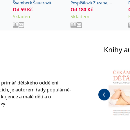
uzavřených dětí
,
Švamberk Šauerová
Pospíšilová Zuzana
Od
59
Kč
Od
180
Kč
Markéta
Poláčková Petra
Skladem
Skladem
Knihy a
a
 primář dětského oddělení
ích, je autorem řady populárně-
 kojence a malé děti a o
vy.
 časopisů pro rodiče, na internetové
ných periodik. V textech zúročuje své