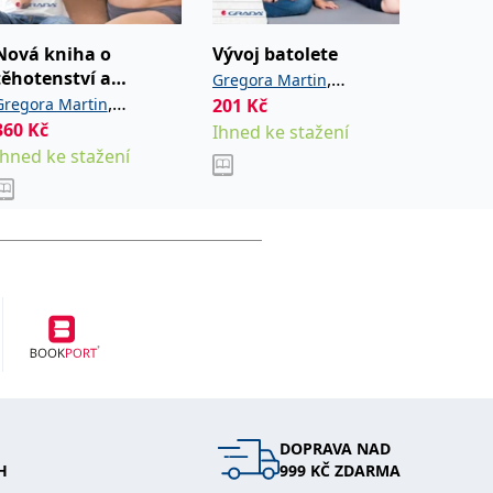
Nová kniha o
Vývoj batolete
Péče o
těhotenství a
kojenc
,
Gregora Martin
mateřství
,
Gregora Martin
201
Kč
Gregora
Kropáčková Jana
360
Kč
Od
173
Velemínský ml. Miloš
Ihned ke stažení
Dokoupi
Ihned ke stažení
Sklade
DOPRAVA NAD
H
999 KČ ZDARMA