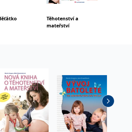
děťátko
Těhotenství a
Nová k
mateřství
těhoten
mateřs