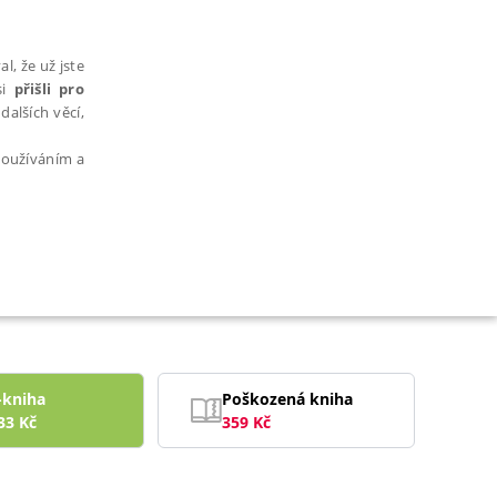
l, že už jste
si
přišli pro
dalších věcí,
 používáním a
AŘAZENÉ SOUBORY
-kniha
Poškozená kniha
33
Kč
359
Kč
bytně nutných souborů cookie správně používat.