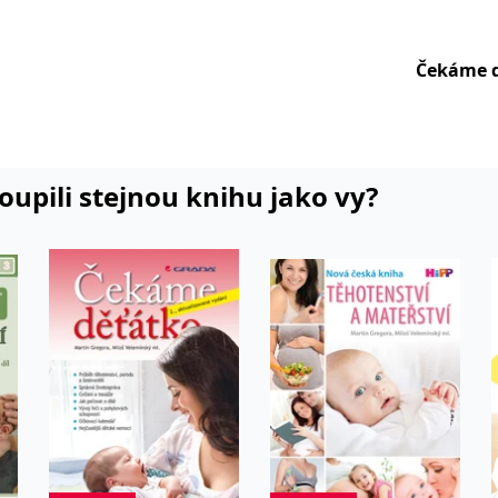
kušenosti.
mandátu působil jako člen
Čekáme 
Komise pro rodinu a rovné
u ČR. Občasně píše básně a tvoří
koupili stejnou knihu jako vy?