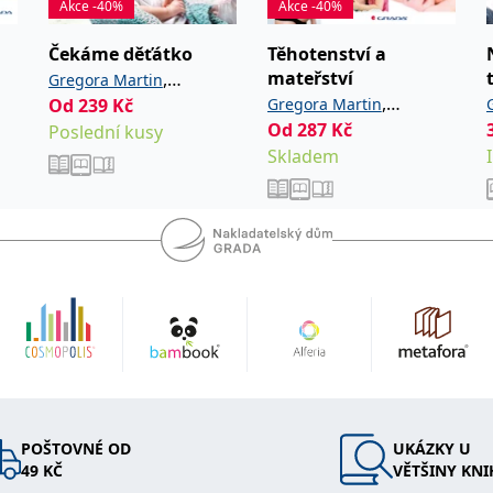
Akce -40%
Akce -40%
Čekáme děťátko
Těhotenství a
mateřství
,
Gregora Martin
,
Od
239
Kč
Gregora Martin
Velemínský ml. Miloš
Od
287
Kč
Poslední kusy
Velemínský ml. Miloš
Skladem
POŠTOVNÉ OD
UKÁZKY U
49 KČ
VĚTŠINY KNI