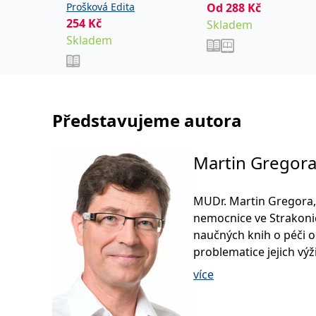
kroky
Prošková Edita
Od
288
Kč
,
Tetourová Tereza
254
Kč
Skladem
Jakobsen Barbora
Skladem
Představujeme autora
Martin Gregor
MUDr. Martin Gregora,
nemocnice ve Strakonic
naučných knih o péči o
problematice jejich výži
více
Pravidelně přispívá do
portály, ale i do odbor