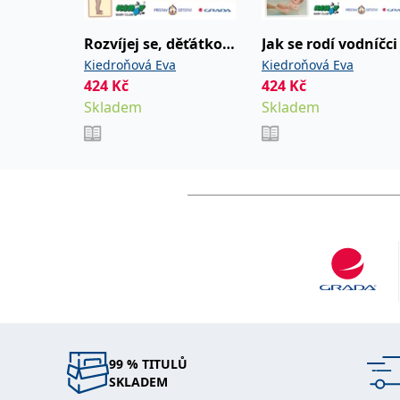
Rozvíjej se, děťátko…
Jak se rodí vodníčci
Kiedroňová Eva
Kiedroňová Eva
424
Kč
424
Kč
Skladem
Skladem
99 % TITULŮ
SKLADEM