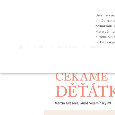
Děláme všec
u nás nako
odbornou l
které vám
u
K tomu slou
i díky vaší 
Eknihy
Rodičovství
Rady pro rodi
NEZBYTNÉ
Nezbytně nutné soubory cookie umožňují základní funkce webovýc
Provider /