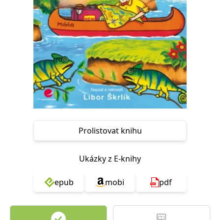
Nezbytné
Analytické
Marketingové
Funkční
Nezařazené soubory
Nezbytně nutné soubory cookie umožňují základní funkce webových
stránek, jako je přihlášení uživatele a správa účtu. Webové stránky nelze
bez nezbytně nutných souborů cookie správně používat.
Provider /
Název
Vyprší
Popis
Doména
CookieScriptConsent
1 měsíc
Tento soubor
CookieScript
cookie
www.grada.cz
používá
služba
Cookie-
Prolistovat knihu
Script.com k
zapamatování
předvoleb
souhlasu se
Ukázky z E-knihy
soubory
cookie
návštěvníků.
epub
mobi
pdf
Je nutné, aby
banner
cookie
Cookie-
Script.com
fungoval