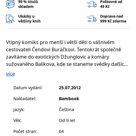
99 % titulů
Poštovné od
__cf_bm
30 minut
Tento soubor
Cloudflare Inc.
skladem
49 Kč
cookie se
.heureka.cz
používá k
rozlišení mezi
Ukázky u
Doprava nad
lidmi a
většiny knih
999 Kč zdarma
roboty. To je
pro web
přínosné, aby
bylo možné
podávat
Vtipný komiks pro menší i větší děti o vášnivém
platné zprávy
cestovateli Čendovi Buráčkovi. Tentokrát společně
o používání
jejich
zavítáme do exotických Džunglovic a komáry
webových
stránek.
sužovaného Balíkova, kde se staneme svědky dalších
krkolomných dobrodružství a zažijeme také nemálo
CookieConsent
1 rok
Tento soubor
Cybot A/S
více
cookie ukládá
www.bambook.cz
legrace. Jeden příběh nás zavede na širé moře za
stav souhlasu
uživatele se
námořníkem Mikim a jeho pejskem Benoušem.
Datum vydání
:
25.07.2012
soubory
cookie pro
aktuální
Nakladatel
:
Bambook
doménu.
Jazyk
:
Čeština
G_ENABLED_IDPS
1 rok 1
Slouží k
Google LLC
měsíc
přihlášení
.www.grada.cz
pomocí
Věk
:
Od 9 let
Google
Počet stran
:
64
ASP.NET_SessionId
Zavřením
Tento soubor
Microsoft
prohlížeče
cookie
Corporation