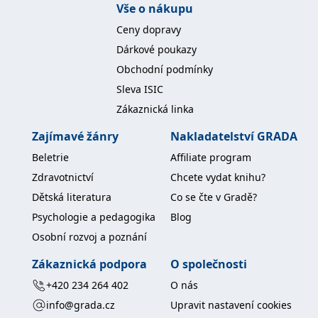
Vše o nákupu
koncový uživatel používá
webové stránky a
jakoukoli reklamu,
Ceny dopravy
kterou koncový uživatel
mohl vidět před
Dárkové poukazy
návštěvou uvedeného
webu.
Obchodní podmínky
MR
7 dní
Toto je soubor cookie
Microsoft
Sleva ISIC
první strany společnosti
Corporation
Microsoft MSN, který
Zákaznická linka
.c.bing.com
používáme k měření
používání webu pro
Zajímavé žánry
Nakladatelství GRADA
interní analýzu.
Beletrie
Affiliate program
_uetvid
1 rok
Toto je soubor cookie
Microsoft
využívaný společností
Corporation
Zdravotnictví
Chcete vydat knihu?
Microsoft Bing Ads a je
.grada.cz
sledovacím souborem
Dětská literatura
Co se čte v Gradě?
cookie. Umožňuje nám
komunikovat s
Psychologie a pedagogika
Blog
uživatelem, který již dříve
navštívil náš web.
Osobní rozvoj a poznání
test_cookie
15 minut
Tento soubor cookie
Google LLC
nastavuje společnost
.doubleclick.net
Zákaznická podpora
O společnosti
DoubleClick (kterou
vlastní společnost
+420 234 264 402
O nás
Google), aby zjistila, zda
prohlížeč návštěvníka
info@grada.cz
Upravit nastavení cookies
webu podporuje
soubory cookie.