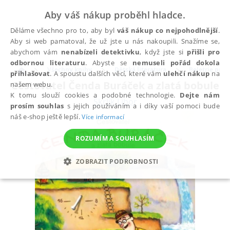
Aby váš nákup proběhl hladce.
Děláme všechno pro to, aby byl
váš nákup co nejpohodlnější
.
Aby si web pamatoval, že už jste u nás nakoupili. Snažíme se,
abychom vám
nenabízeli detektivku
, když jste si
přišli pro
odbornou literaturu
. Abyste se
nemuseli pořád dokola
Všechny knihy
Dětská literatura
Beletrie pro d
přihlašovat
. A spoustu dalších věcí, které vám
ulehčí nákup
na
Cestovatel Čenda Buráček a zlatá bobule
našem webu.
K tomu slouží cookies a podobné technologie.
Dejte nám
Škrlík Libor
prosím souhlas
s jejich používáním a i díky vaší pomoci bude
náš e-shop ještě lepší.
Více informací
ROZUMÍM A SOUHLASÍM
ZOBRAZIT PODROBNOSTI
NEZBYTNÉ
ANALYTICKÉ
MARKETINGOVÉ
FUNKČNÍ
NEZAŘAZENÉ SOUBORY