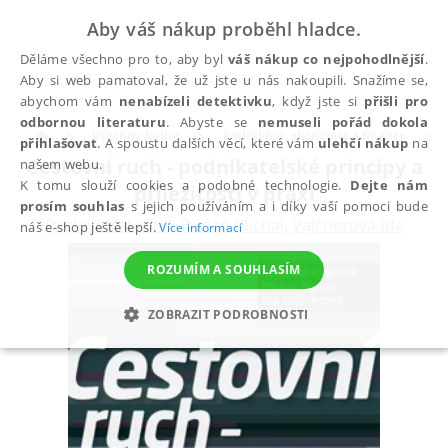
Aby váš nákup proběhl hladce.
Děláme všechno pro to, aby byl
váš nákup co nejpohodlnější
.
Aby si web pamatoval, že už jste u nás nakoupili. Snažíme se,
abychom vám
nenabízeli detektivku
, když jste si
přišli pro
odbornou literaturu
. Abyste se
nemuseli pořád dokola
Všechny knihy
Podnikání, ekonomie a finance
přihlašovat
. A spoustu dalších věcí, které vám
ulehčí nákup
na
Cestovní ruch - podnikatelské principy a
našem webu.
K tomu slouží cookies a podobné technologie.
Dejte nám
příležitosti v praxi
prosím souhlas
s jejich používáním a i díky vaší pomoci bude
Ryglová Kateřina
,
Burian Michal
,
Vajčnerová Ida
náš e-shop ještě lepší.
Více informací
ROZUMÍM A SOUHLASÍM
ZOBRAZIT PODROBNOSTI
NEZBYTNÉ
ANALYTICKÉ
MARKETINGOVÉ
FUNKČNÍ
NEZAŘAZENÉ SOUBORY