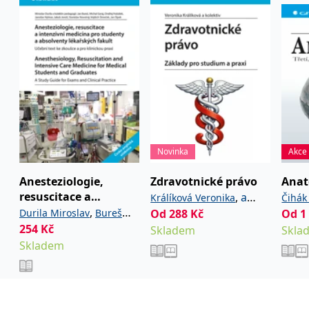
Novinka
Akce
Anesteziologie,
Zdravotnické právo
Anat
resuscitace a
,
a
Králíková Veronika
Čihák
intenzivní medicína
,
Durila Miroslav
Bureš
kolektiv
Od
288
Kč
Od
1
pro studenty a
254
,
Kč
,
Jan
Garaj Michal
Skladem
Skla
absolventy
Skladem
,
Hubálek Ondřej
Hylmar
lékařských fakult.
,
,
Jaroslav
Jonáš Jakub
Anest
,
Novotný Stanislav
,
Šimeček Vojtěch
Šípek