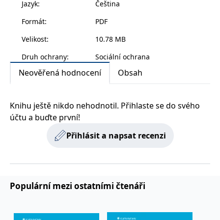
Jazyk
:
Čeština
určena nejen mladým lékařům, ale i zkušeným
Formát
:
PDF
chirurgům, traumatologům, ortopedům,
neurochirurgům, plastickým chirurgům, dále
Velikost
:
10.78 MB
neurologům, radiologům, anesteziologům či
Druh ochrany
:
Sociální ochrana
rehabilitačním pracovníkům.
Neověřená hodnocení
Obsah
Knihu ještě nikdo nehodnotil. Přihlaste se do svého
účtu a buďte první!
Přihlásit a napsat recenzi
Populární mezi ostatními čtenáři