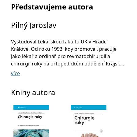
,
a kolektiv
Jan
Představujeme autora
Pilný Jaroslav
Vystudoval Lékařskou fakultu UK v Hradci
Králové. Od roku 1993, kdy promoval, pracuje
jako lékař a ordinář pro revmatochirurgii a
chirurgii ruky na ortopedickém oddělení Krajské
nemocnice v Pardubicích. Kromě tohoto se
více
věnuje sportovní traumatologii a artroskopické
operativě. Od roku 1995 působí jako lékař české
Knihy autora
reprezentace v orientačním běhu.