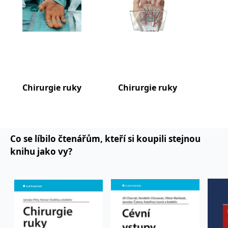
Chirurgie ruky
Chirurgie ruky
Úra
jim
Co se líbilo čtenářům, kteří si koupili stejnou
knihu jako vy?