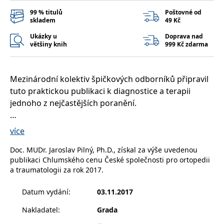
99 % titulů
Poštovné od
skladem
49 Kč
Ukázky u
Doprava nad
většiny knih
999 Kč zdarma
Mezinárodní kolektiv špičkových odborníků připravil
tuto praktickou publikaci k diagnostice a terapii
jednoho z nejčastějších poranění.
Publikace zahrnuje problematiku traumatologie ruky,
více
řešení poúrazových stavů a degenerativních postižení
Doc. MUDr. Jaroslav Pilný, Ph.D., získal za výše uvedenou
ruky, zahrnuje i problematiku lokte a předloktí ve
publikaci Chlumského cenu České společnosti pro ortopedii
vztahu k ruce. Oproti původnímu vydání byla kniha
a traumatologii za rok 2017.
aktualizována a doplněna zejména o kapitoly z
revmatochirurgie ruky, základy dlahování ruky,
Datum vydání
:
03.11.2017
komplikace v chirurgii ruky.
Nakladatel
:
Grada
Kniha má bohatou obrazovou dokumentaci a je