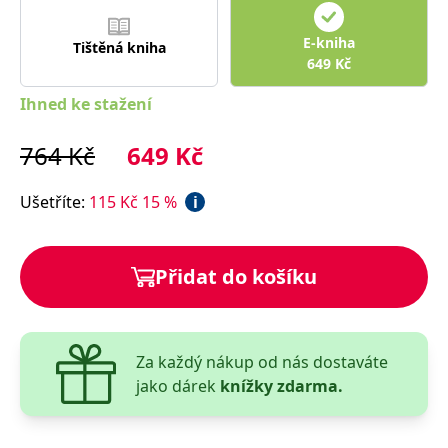
E-kniha
Tištěná kniha
649
Kč
Ihned ke stažení
764
Kč
649
Kč
Ušetříte
:
115
Kč
15
%
i
Přidat do košíku
Za každý nákup od nás dostaváte
jako dárek
knížky zdarma.