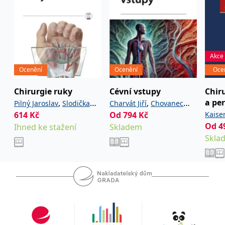
Akce
Ocenění
Ocenění
Oce
Chirurgie ruky
Cévní vstupy
Chir
a per
,
,
Pilný Jaroslav
Slodička
Charvát Jiří
Chovanec
atla
614
Kč
,
a kolektiv
Od
794
Kč
,
,
Kaise
Roman
Vendelín
Maňásek Viktor
Od
4
Ihned ke stažení
Skladem
,
Čutora Jaroslav
Lisová
Skla
,
a kolektiv
Kateřina