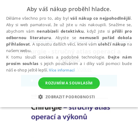
Aby váš nákup proběhl hladce.
Děláme všechno pro to, aby byl
váš nákup co nejpohodlnější
.
Aby si web pamatoval, že už jste u nás nakoupili. Snažíme se,
abychom vám
nenabízeli detektivku
, když jste si
přišli pro
odbornou literaturu
. Abyste se
nemuseli pořád dokola
Všechny knihy
Zdravotnická a lékařská literatura
přihlašovat
. A spoustu dalších věcí, které vám
ulehčí nákup
na
Chirurgie - stručný atlas operací a
našem webu.
K tomu slouží cookies a podobné technologie.
Dejte nám
výkonů
prosím souhlas
s jejich používáním a i díky vaší pomoci bude
Schumpelick Volker
náš e-shop ještě lepší.
Více informací
ROZUMÍM A SOUHLASÍM
ZOBRAZIT PODROBNOSTI
NEZBYTNÉ
ANALYTICKÉ
MARKETINGOVÉ
FUNKČNÍ
NEZAŘAZENÉ SOUBORY