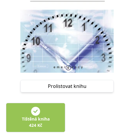
Nezbytné
Analytické
Marketingové
Funkční
Nezařazené soubory
Nezbytně nutné soubory cookie umožňují základní funkce webových
stránek, jako je přihlášení uživatele a správa účtu. Webové stránky nelze
bez nezbytně nutných souborů cookie správně používat.
Provider /
Název
Vyprší
Popis
Doména
CookieScriptConsent
1 měsíc
Tento soubor
CookieScript
cookie
www.grada.cz
používá
služba
Cookie-
Script.com k
Prolistovat knihu
zapamatování
předvoleb
souhlasu se
soubory
cookie
návštěvníků.
Je nutné, aby
banner
Tištěná kniha
cookie
Cookie-
424
Kč
Script.com
fungoval