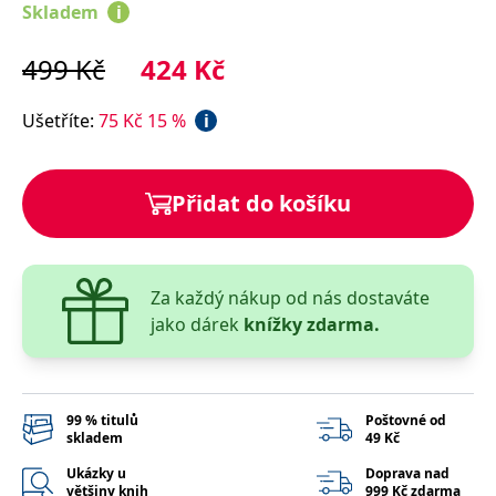
správně.
Skladem
i
PHPSESSID
Zavřením
Cookie
PHP.net
prohlížeče
generovaný
www.bambook.cz
499
Kč
424
Kč
aplikacemi
založenými
na jazyce
PHP. Toto je
Ušetříte
:
75
Kč
15
%
i
univerzální
identifikátor
používaný k
udržování
proměnných
Přidat do košíku
relací
uživatelů.
Obvykle se
jedná o
náhodně
vygenerované
Za každý nákup od nás dostaváte
číslo, jeho
použití může
jako dárek
knížky zdarma.
být specifické
pro daný
web, ale
dobrým
příkladem je
udržování
99 % titulů
Poštovné od
přihlášeného
skladem
49 Kč
stavu
uživatele mezi
Ukázky u
Doprava nad
stránkami.
většiny knih
999 Kč zdarma