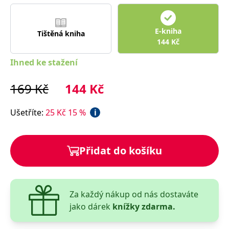
E-kniha
Tištěná kniha
144
Kč
Ihned ke stažení
169
Kč
144
Kč
Ušetříte
:
25
Kč
15
%
i
Přidat do košíku
Za každý nákup od nás dostaváte
jako dárek
knížky zdarma.