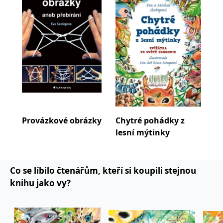
Provázkové obrázky
Chytré pohádky z
Chy
lesní mýtinky
měs
Co se líbilo čtenářům, kteří si koupili stejnou
knihu jako vy?