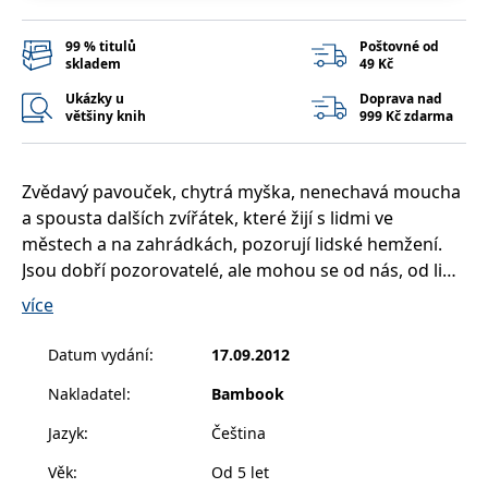
99 % titulů
Poštovné od
skladem
49 Kč
Ukázky u
Doprava nad
většiny knih
999 Kč zdarma
Zvědavý pavouček, chytrá myška, nenechavá moucha
a spousta dalších zvířátek, které žijí s lidmi ve
městech a na zahrádkách, pozorují lidské hemžení.
Jsou dobří pozorovatelé, ale mohou se od nás, od lidí,
skutečně něčemu přiučit? Možná jim vrtá hlavou,
více
proč si lidé tak často předávají ty malé barevné
papírky s čísly a obrázky známých lidí, proč strkají do
Datum vydání
:
17.09.2012
bankomatu ty barevné plastové kartičky nebo třeba
Nakladatel
:
Bambook
jak se rozhodují, jestli si něco koupí na dluh nebo ne.
Stačí otevřít tuhle knížku, podívat se do tajů peněz
Jazyk
:
Čeština
očima zvířátek, a možná se i nám, čtenářům malým a
Věk
:
Od 5 let
velkým, podaří dovědět něco nového o finančních