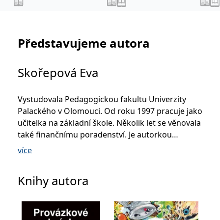
Představujeme autora
Skořepová Eva
Vystudovala Pedagogickou fakultu Univerzity
Palackého v Olomouci. Od roku 1997 pracuje jako
učitelka na základní škole. Několik let se věnovala
také finančnímu poradenství. Je autorkou
učebnice „Finan ční gramotnost pro 1.–3. třídu
více
ZŠ: O penězích a hospodaření s Kačkou a Filipem“
a spoluautorkou učebnice „Finanční a
Knihy autora
ekonomická gramotnost pro základní školy a
víceletá gymnázia“. Společně se svým man želem
lektorovala několik desítek seminářů finanční a
ekonomické gramotnosti.