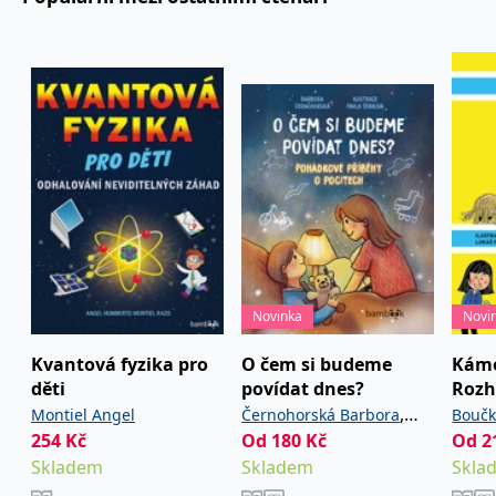
příběhem: vybízejí, aby si malí a velcí čtenáři o daném
tématu společně popovídali a nalezli jeho souvislosti
ve svém vlastním, skutečném životě.
Novinka
Novi
Kvantová fyzika pro
O čem si budeme
Kámo
děti
povídat dnes?
Rozh
,
Montiel Angel
Černohorská Barbora
Boučk
254
Kč
Od
180
Kč
Od
2
Šebková Pavla
Skladem
Skladem
Skla