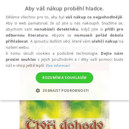
Aby váš nákup proběhl hladce.
Děláme všechno pro to, aby byl
váš nákup co nejpohodlnější
.
Aby si web pamatoval, že už jste u nás nakoupili. Snažíme se,
abychom vám
nenabízeli detektivku
, když jste si
přišli pro
odbornou literaturu
. Abyste se
nemuseli pořád dokola
Všechny knihy
Osobní rozvoj a poznání
Harmo
přihlašovat
. A spoustu dalších věcí, které vám
ulehčí nákup
na
Čtyři dohody - modlitby
našem webu.
K tomu slouží cookies a podobné technologie.
Dejte nám
Ruiz Miguel Don
,
Millsová Janet
prosím souhlas
s jejich používáním a i díky vaší pomoci bude
náš e-shop ještě lepší.
Více informací
ROZUMÍM A SOUHLASÍM
ZOBRAZIT PODROBNOSTI
NEZBYTNÉ
ANALYTICKÉ
MARKETINGOVÉ
FUNKČNÍ
NEZAŘAZENÉ SOUBORY