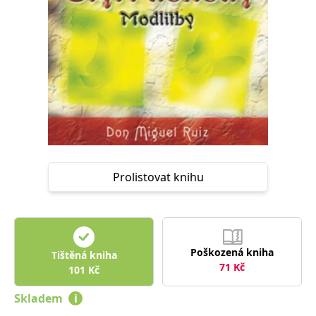
Nezbytné
Analytické
Marketingové
Funkční
Nezařazené soubory
Nezbytně nutné soubory cookie umožňují základní funkce webových
stránek, jako je přihlášení uživatele a správa účtu. Webové stránky nelze
bez nezbytně nutných souborů cookie správně používat.
Provider /
Název
Vyprší
Popis
Doména
CookieScriptConsent
1 měsíc
Tento soubor
CookieScript
cookie
www.grada.cz
používá
služba
Prolistovat knihu
Cookie-
Script.com k
zapamatování
předvoleb
souhlasu se
soubory
cookie
Poškozená kniha
návštěvníků.
Tištěná kniha
Je nutné, aby
71
Kč
101
Kč
banner
cookie
Cookie-
Skladem
i
Script.com
fungoval