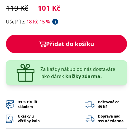
správně.
119
Kč
101
Kč
PHPSESSID
Zavřením
Cookie
PHP.net
prohlížeče
generovaný
www.bambook.cz
aplikacemi
Ušetříte
:
18
Kč
15
%
i
založenými
na jazyce
PHP. Toto je
univerzální
identifikátor
Přidat do košíku
používaný k
udržování
proměnných
relací
uživatelů.
Obvykle se
Za každý nákup od nás dostaváte
jedná o
náhodně
jako dárek
knížky zdarma.
vygenerované
číslo, jeho
použití může
být specifické
pro daný
web, ale
99 % titulů
Poštovné od
dobrým
příkladem je
skladem
49 Kč
udržování
přihlášeného
Ukázky u
Doprava nad
stavu
většiny knih
999 Kč zdarma
uživatele mezi
stránkami.