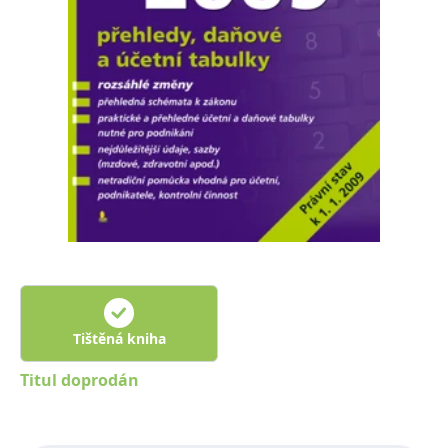
Nezbytné
Analytické
Marketingové
Funkční
Nezařazené soubory
Nezbytně nutné soubory cookie umožňují základní funkce webových
stránek, jako je přihlášení uživatele a správa účtu. Webové stránky nelze
bez nezbytně nutných souborů cookie správně používat.
Provider /
Název
Vyprší
Popis
Doména
CookieScriptConsent
1 měsíc
Tento soubor
CookieScript
cookie
www.grada.cz
používá
služba
Cookie-
Script.com k
zapamatování
předvoleb
souhlasu se
soubory
Tištěná kniha
cookie
návštěvníků.
Je nutné, aby
Titul doprodán
banner
cookie
Cookie-
Script.com
fungoval