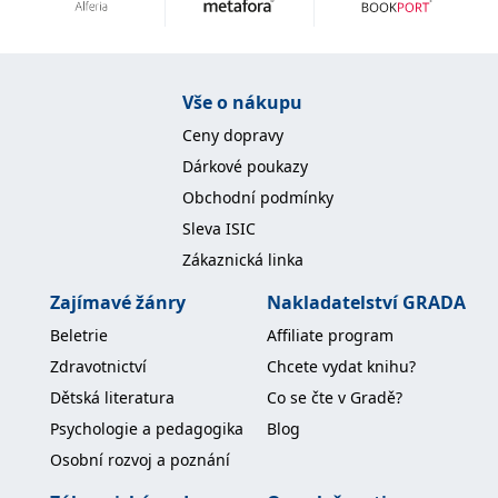
IDE
1 rok
Tento soubor cookie
Google LLC
nastavuje společnost
.doubleclick.net
Doubleclick a provádí
informace o tom, jak
koncový uživatel používá
Vše o nákupu
webové stránky a
jakoukoli reklamu,
Ceny dopravy
kterou koncový uživatel
mohl vidět před
Dárkové poukazy
návštěvou uvedeného
webu.
Obchodní podmínky
uid
.adform.net
2 měsíce
Tento soubor cookie
Sleva ISIC
poskytuje jednoznačně
přiřazené strojově
Zákaznická linka
generované ID uživatele
a shromažďuje údaje o
aktivitě na webu. Tato
Zajímavé žánry
Nakladatelství GRADA
data mohou být
odeslána k analýze a
Beletrie
Affiliate program
hlášení třetí straně.
Zdravotnictví
Chcete vydat knihu?
Dětská literatura
Co se čte v Gradě?
Psychologie a pedagogika
Blog
Osobní rozvoj a poznání