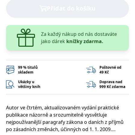
správně.
Přidat do košíku
PHPSESSID
Zavřením
Cookie
PHP.net
prohlížeče
generovaný
www.bambook.cz
aplikacemi
založenými
na jazyce
PHP. Toto je
Za každý nákup od nás dostaváte
univerzální
identifikátor
jako dárek
knížky zdarma.
používaný k
udržování
proměnných
relací
uživatelů.
Obvykle se
99 % titulů
Poštovné od
jedná o
skladem
49 Kč
náhodně
vygenerované
Ukázky u
Doprava nad
číslo, jeho
použití může
většiny knih
999 Kč zdarma
být specifické
pro daný
web, ale
dobrým
Autor ve čtrtém, aktualizovaném vydání praktické
příkladem je
udržování
publikace názorně a srozumitelně vysvětluje
přihlášeného
stavu
nejpoužívanější paragrafy zákona o daních z příjmů
uživatele mezi
po zásadních změnách, účinných od 1. 1. 2009.
stránkami.