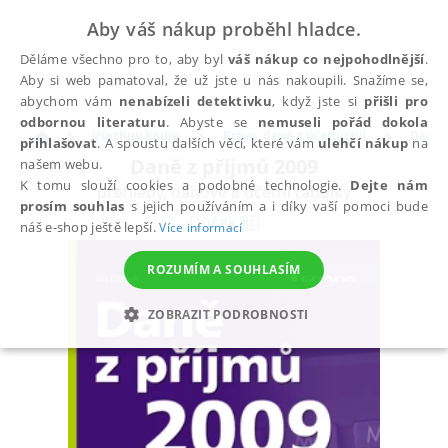
Aby váš nákup proběhl hladce.
Děláme všechno pro to, aby byl
váš nákup co nejpohodlnější
.
Aby si web pamatoval, že už jste u nás nakoupili. Snažíme se,
abychom vám
nenabízeli detektivku
, když jste si
přišli pro
odbornou literaturu
. Abyste se
nemuseli pořád dokola
Všechny knihy
Právo, daně a účetnictví
Daně
přihlašovat
. A spoustu dalších věcí, které vám
ulehčí nákup
na
Daně z příjmů 2009
našem webu.
K tomu slouží cookies a podobné technologie.
Dejte nám
přehledy, daňové a účetní tabulky
prosím souhlas
s jejich používáním a i díky vaší pomoci bude
Dušek Jiří
náš e-shop ještě lepší.
Více informací
ROZUMÍM A SOUHLASÍM
ZOBRAZIT PODROBNOSTI
NEZBYTNÉ
ANALYTICKÉ
MARKETINGOVÉ
FUNKČNÍ
NEZAŘAZENÉ SOUBORY