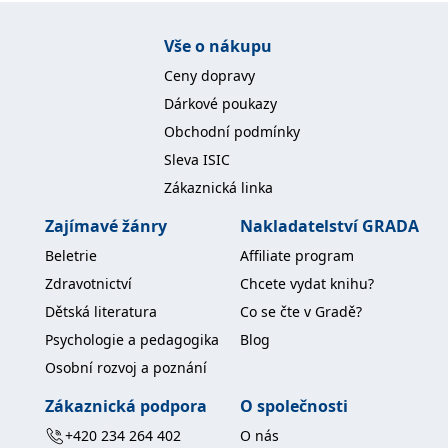
IDE
1 rok
Tento soubor cookie
Google LLC
nastavuje společnost
Vše o nákupu
.doubleclick.net
Doubleclick a provádí
informace o tom, jak
Ceny dopravy
koncový uživatel používá
webové stránky a
Dárkové poukazy
jakoukoli reklamu,
kterou koncový uživatel
Obchodní podmínky
mohl vidět před
návštěvou uvedeného
Sleva ISIC
webu.
Zákaznická linka
uid
.adform.net
2 měsíce
Tento soubor cookie
poskytuje jednoznačně
Zajímavé žánry
Nakladatelství GRADA
přiřazené strojově
generované ID uživatele
a shromažďuje údaje o
Beletrie
Affiliate program
aktivitě na webu. Tato
data mohou být
Zdravotnictví
Chcete vydat knihu?
odeslána k analýze a
hlášení třetí straně.
Dětská literatura
Co se čte v Gradě?
Psychologie a pedagogika
Blog
Osobní rozvoj a poznání
Zákaznická podpora
O společnosti
+420 234 264 402
O nás