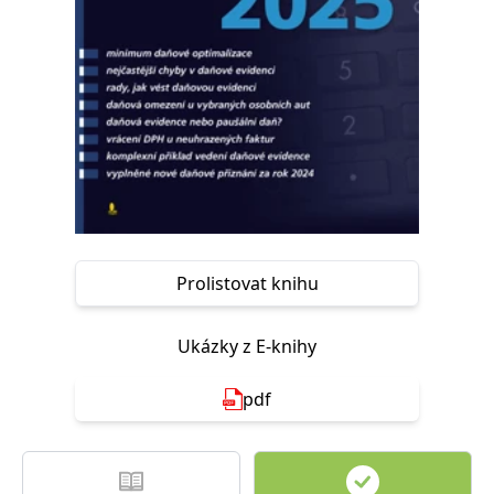
Nezbytné
Analytické
Marketingové
Funkční
Nezařazené soubory
Nezbytně nutné soubory cookie umožňují základní funkce webových
stránek, jako je přihlášení uživatele a správa účtu. Webové stránky nelze
bez nezbytně nutných souborů cookie správně používat.
Provider /
Název
Vyprší
Popis
Doména
CookieScriptConsent
1 měsíc
Tento soubor
CookieScript
cookie
www.grada.cz
používá
služba
Prolistovat knihu
Cookie-
Script.com k
zapamatování
předvoleb
Ukázky z E-knihy
souhlasu se
soubory
cookie
návštěvníků.
pdf
Je nutné, aby
banner
cookie
Cookie-
Script.com
fungoval