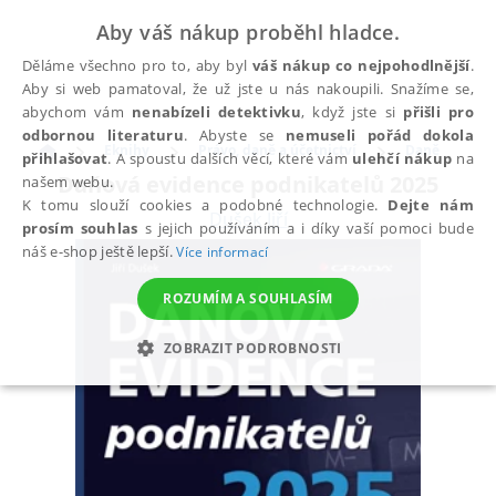
Aby váš nákup proběhl hladce.
Děláme všechno pro to, aby byl
váš nákup co nejpohodlnější
.
Aby si web pamatoval, že už jste u nás nakoupili. Snažíme se,
abychom vám
nenabízeli detektivku
, když jste si
přišli pro
odbornou literaturu
. Abyste se
nemuseli pořád dokola
Eknihy
Právo, daně a účetnictví
Daně
přihlašovat
. A spoustu dalších věcí, které vám
ulehčí nákup
na
Daňová evidence podnikatelů 2025
našem webu.
K tomu slouží cookies a podobné technologie.
Dejte nám
Dušek Jiří
prosím souhlas
s jejich používáním a i díky vaší pomoci bude
náš e-shop ještě lepší.
Více informací
ROZUMÍM A SOUHLASÍM
ZOBRAZIT PODROBNOSTI
NEZBYTNÉ
ANALYTICKÉ
MARKETINGOVÉ
FUNKČNÍ
NEZAŘAZENÉ SOUBORY