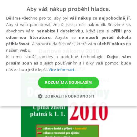
Aby váš nákup proběhl hladce.
Děláme všechno pro to, aby byl
váš nákup co nejpohodlnější
.
Aby si web pamatoval, že už jste u nás nakoupili. Snažíme se,
abychom vám
nenabízeli detektivku
, když jste si
přišli pro
odbornou literaturu
. Abyste se
nemuseli pořád dokola
Všechny knihy
Právo, daně a účetnictví
Daně
přihlašovat
. A spoustu dalších věcí, které vám
ulehčí nákup
na
Daňové zákony 2010
našem webu.
K tomu slouží cookies a podobné technologie.
Dejte nám
úplná znění platná k 1. 1. 2010
prosím souhlas
s jejich používáním a i díky vaší pomoci bude
Marková Hana
náš e-shop ještě lepší.
Více informací
ROZUMÍM A SOUHLASÍM
ZOBRAZIT PODROBNOSTI
NEZBYTNÉ
ANALYTICKÉ
MARKETINGOVÉ
FUNKČNÍ
NEZAŘAZENÉ SOUBORY