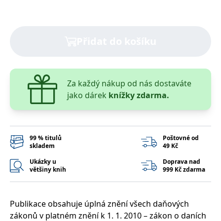
správně.
PHPSESSID
Zavřením
Cookie
PHP.net
prohlížeče
generovaný
www.bambook.cz
aplikacemi
založenými
Přidat do košíku
na jazyce
PHP. Toto je
univerzální
identifikátor
používaný k
udržování
Za každý nákup od nás dostaváte
proměnných
relací
jako dárek
knížky zdarma.
uživatelů.
Obvykle se
jedná o
náhodně
vygenerované
číslo, jeho
99 % titulů
Poštovné od
použití může
skladem
49 Kč
být specifické
pro daný
Ukázky u
Doprava nad
web, ale
většiny knih
999 Kč zdarma
dobrým
příkladem je
udržování
přihlášeného
stavu
Publikace obsahuje úplná znění všech daňových
uživatele mezi
stránkami.
zákonů v platném znění k 1. 1. 2010 – zákon o daních