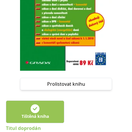
Nezbytné
Analytické
Marketingové
Funkční
Nezařazené soubory
Nezbytně nutné soubory cookie umožňují základní funkce webových
stránek, jako je přihlášení uživatele a správa účtu. Webové stránky nelze
bez nezbytně nutných souborů cookie správně používat.
Provider /
Název
Vyprší
Popis
Doména
CookieScriptConsent
1 měsíc
Tento soubor
CookieScript
cookie
www.grada.cz
používá
služba
Cookie-
Script.com k
Prolistovat knihu
zapamatování
předvoleb
souhlasu se
soubory
cookie
návštěvníků.
Je nutné, aby
banner
Tištěná kniha
cookie
Cookie-
Script.com
Titul doprodán
fungoval