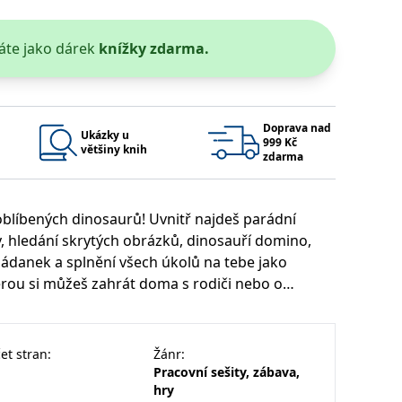
 se soubory cookie návštěvníků. Je nutné, aby banner cookie
áte jako dárek
knížky zdarma.
používaný k udržování proměnných relací uživatelů. Obvykle se
obrým příkladem je udržování přihlášeného stavu uživatele
y bylo možné podávat platné zprávy o používání jejich
Doprava nad
Ukázky u
999 Kč
většiny knih
zdarma
u.
oblíbených dinosaurů! Uvnitř najdeš parádní
ry, hledání skrytých obrázků, dinosauří domino,
hádanek a splnění všech úkolů na tebe jako
rou si můžeš zahrát doma s rodiči nebo o
Vyprší
Popis
ění správného vzhledu dialogových oken.
1 rok
### Luigisbox???
et stran
:
Žánr
:
avštívenou stránku a slouží k počítání a sledování zobrazení
Pracovní sešity, zábava,
jazyků a zemí
1 rok
u na sociálních médiích. Může také shromažďovat informace o
hry
avštívené stránky.