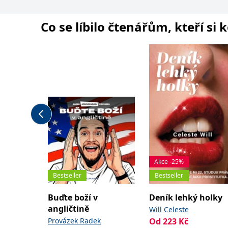
Co se líbilo čtenářům, kteří si 
Akce -25%
Bestseller
Bestseller
Buďte boží v
Deník lehký holky
angličtině
Will Celeste
Provázek Radek
Od
223
Kč