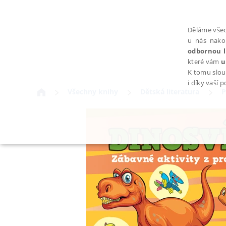
Děláme všec
u nás nako
odbornou l
které vám
u
K tomu slou
i díky vaší 
Všechny knihy
Dětská literatura
P
NEZBYTNÉ
Nezbytně nutné soubory cookie umožňují základní funkce webovýc
Provider /