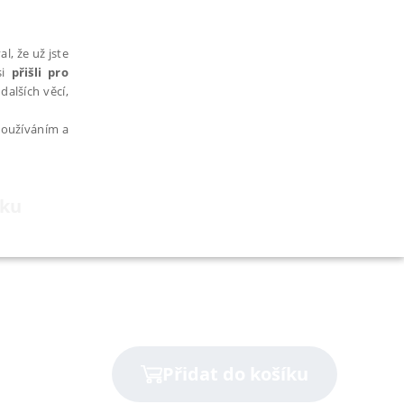
l, že už jste
si
přišli pro
dalších věcí,
 používáním a
ěku
AŘAZENÉ SOUBORY
Přidat do košíku
bytně nutných souborů cookie správně používat.