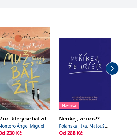
Novinka
Novinka
Muž, který se bál žít
Neříkej, že učíš!?
Houbov
,
Montero Ángel Miguel
Polanská Jitka
Matoušů
Golasov
Od
230
Kč
Od
288
,
Kč
Od
411
Hana
Noviková Zuzana