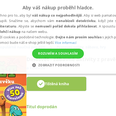
Aby váš nákup proběhl hladce.
hno pro to, aby byl
váš nákup co nejpohodlnější
. Aby si web pamatova
upili. Snažíme se, abychom vám
nenabízeli detektivku
, když jste 
iteraturu
. Abyste se
nemuseli pořád dokola přihlašovat
. A spoustu 
lehčí nákup
na našem webu.
ží cookies a podobné technologie.
Dejte nám prosím souhlas
s jejich
pomoci bude náš e-shop ještě lepší.
Více informací
opulárně naučná pro děti
Pracovní sešity, zábava, hry
ROZUMÍM A SOUHLASÍM
Dinosvět - zábavné aktivity z prav
ZOBRAZIT PODROBNOSTI
a kolektiv
ANALYTICKÉ
MARKETINGOVÉ
FUNKČNÍ
NEZ
Tištěná kniha
Nezbytné
Analytické
Marketingové
Funkční
Nezařazené soubory
Titul doprodán
h stránek, jako je přihlášení uživatele a správa účtu. Webové stránky nelze bez nez