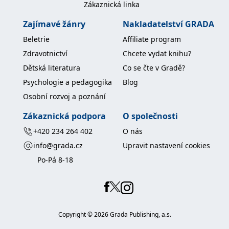
Zákaznická linka
koncový uživatel používá
webové stránky a
jakoukoli reklamu,
Zajímavé žánry
Nakladatelství GRADA
kterou koncový uživatel
mohl vidět před
Beletrie
Affiliate program
návštěvou uvedeného
webu.
Zdravotnictví
Chcete vydat knihu?
MR
7 dní
Toto je soubor cookie
Microsoft
Dětská literatura
Co se čte v Gradě?
první strany společnosti
Corporation
Microsoft MSN, který
.c.bing.com
Psychologie a pedagogika
Blog
používáme k měření
používání webu pro
Osobní rozvoj a poznání
interní analýzu.
_uetvid
1 rok
Toto je soubor cookie
Microsoft
Zákaznická podpora
O společnosti
využívaný společností
Corporation
Microsoft Bing Ads a je
.grada.cz
+420 234 264 402
O nás
sledovacím souborem
cookie. Umožňuje nám
info@grada.cz
Upravit nastavení cookies
komunikovat s
uživatelem, který již dříve
Po-Pá 8-18
navštívil náš web.
test_cookie
15 minut
Tento soubor cookie
Google LLC
nastavuje společnost
.doubleclick.net
DoubleClick (kterou
vlastní společnost
Google), aby zjistila, zda
Copyright ©
2026
Grada Publishing, a.s.
prohlížeč návštěvníka
webu podporuje
soubory cookie.