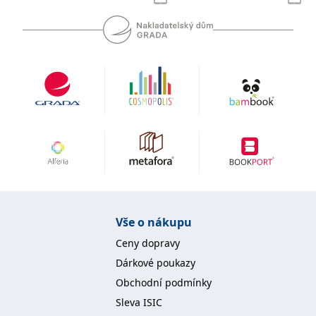
se měly zobrazovat a
které by mohly být
relevantní pro
koncového uživatele,
který si prohlíží web.
MUID
1 rok
Tento soubor cookie je v
Microsoft
Microsoftu široce
Corporation
používán jako jedinečný
.clarity.ms
identifikátor uživatele.
Lze jej nastavit pomocí
vložených skriptů
Microsoft. Široce se věří,
že se synchronizuje s
mnoha různými
doménami společnosti
Microsoft, což umožňuje
sledování uživatelů.
sid
.seznam.cz
1 měsíc
Toto je velmi běžný
název souboru cookie,
ale pokud je nalezen
Vše o nákupu
jako soubor cookie
relace, bude
Ceny dopravy
pravděpodobně použit
jako pro správu stavu
Dárkové poukazy
relace.
Obchodní podmínky
_gcl_au
3 měsíce
Tento soubor cookie
Google LLC
nastavuje společnost
.grada.cz
Sleva ISIC
Doubleclick a provádí
informace o tom, jak