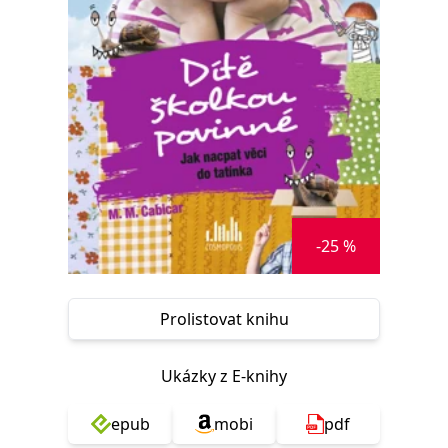
Nezbytné
Analytické
Marketingové
Funkční
Nezařazené soubory
Nezbytně nutné soubory cookie umožňují základní funkce webových
stránek, jako je přihlášení uživatele a správa účtu. Webové stránky nelze
bez nezbytně nutných souborů cookie správně používat.
Provider /
Název
Vyprší
Popis
Doména
CookieScriptConsent
1 měsíc
Tento soubor
CookieScript
cookie
www.grada.cz
používá
-25 %
služba
Cookie-
Script.com k
zapamatování
předvoleb
souhlasu se
Prolistovat knihu
soubory
cookie
návštěvníků.
Je nutné, aby
Ukázky z E-knihy
banner
cookie
Cookie-
epub
mobi
pdf
Script.com
fungoval