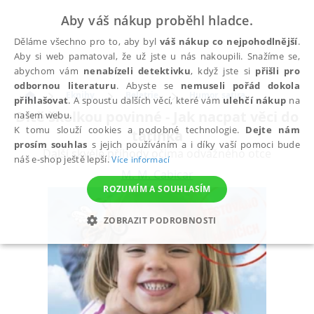
Aby váš nákup proběhl hladce.
Děláme všechno pro to, aby byl
váš nákup co nejpohodlnější
.
Aby si web pamatoval, že už jste u nás nakoupili. Snažíme se,
abychom vám
nenabízeli detektivku
, když jste si
přišli pro
odbornou literaturu
. Abyste se
nemuseli pořád dokola
Eknihy
Beletrie
Humor, satira
přihlašovat
. A spoustu dalších věcí, které vám
ulehčí nákup
na
Dítě školkou povinné - Jak nacpat věci do
našem webu.
K tomu slouží cookies a podobné technologie.
Dejte nám
tatínka
prosím souhlas
s jejich používáním a i díky vaší pomoci bude
Další skvělé příhody očima odvážného otce
náš e-shop ještě lepší.
Více informací
M. M. Cabicar
ROZUMÍM A SOUHLASÍM
ZOBRAZIT PODROBNOSTI
NEZBYTNÉ
ANALYTICKÉ
MARKETINGOVÉ
FUNKČNÍ
NEZAŘAZENÉ SOUBORY