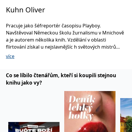
Kuhn Oliver
Pracuje jako šéfreportér časopisu Playboy.
Navštěvoval Německou školu žurnalismu v Mnichově
a je autorem několika knih. Vzdělání v oblasti
flirtování získal u nejslavnějšíc h světových mistrů
svádění.
více
Co se líbilo čtenářům, kteří si koupili stejnou
knihu jako vy?