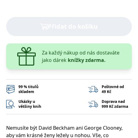
Přidat do košíku
Za každý nákup od nás dostaváte
jako dárek
knížky zdarma.
99 % titulů
Poštovné od
skladem
49 Kč
Ukázky u
Doprava nad
většiny knih
999 Kč zdarma
Nemusíte být David Beckham ani George Clooney,
aby vám krásné ženy ležely u nohou. Vše, co