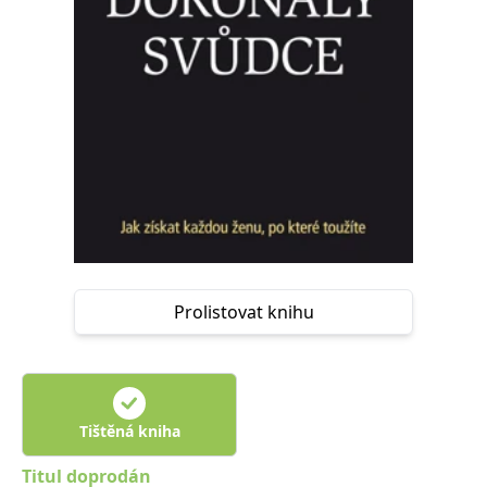
Prolistovat knihu
Tištěná kniha
Titul doprodán