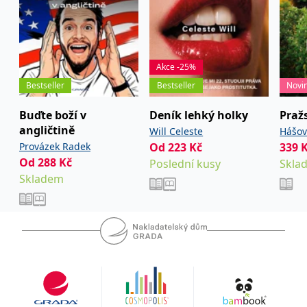
Akce -25%
Bestseller
Bestseller
Novi
Buďte boží v
Deník lehký holky
Praž
angličtině
Will Celeste
Hášov
Provázek Radek
Od
223
Kč
339
David
Od
288
Kč
Poslední kusy
Skla
Skladem