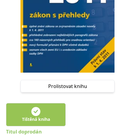
Nezbytné
Analytické
Marketingové
Funkční
Nezařazené soubory
Nezbytně nutné soubory cookie umožňují základní funkce webových
stránek, jako je přihlášení uživatele a správa účtu. Webové stránky nelze
bez nezbytně nutných souborů cookie správně používat.
Provider /
Název
Vyprší
Popis
Doména
CookieScriptConsent
1 měsíc
Tento soubor
CookieScript
cookie
www.grada.cz
používá
služba
Cookie-
Script.com k
Prolistovat knihu
zapamatování
předvoleb
souhlasu se
soubory
cookie
návštěvníků.
Je nutné, aby
banner
Tištěná kniha
cookie
Cookie-
Script.com
Titul doprodán
fungoval