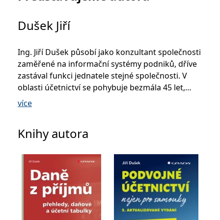
_fbp
3 měsíce
Používá Facebook k
Meta Platform
poskytování řady
Inc.
reklamních produktů,
.grada.cz
Dušek Jiří
jako je nabízení cen v
reálném čase od
inzerentů třetích stran.
SRM_B
1 rok
Toto je cookie první
Microsoft
Ing. Jiří Dušek působí jako konzultant společnosti
strany společnosti
Corporation
zaměřené na informační systémy podniků, dříve
Microsoft MSN, které
.c.bing.com
zajišťuje správné
zastával funkci jednatele stejné společnosti. V
fungování této webové
stránky.
oblasti účetnictví se pohybuje bezmála 45 let,
bohaté zkušenosti na poli daní uplatňuje ve své
ANONCHK
10 minut
Tento soubor cookie
Microsoft
více
provádí informace o
Corporation
praxi již od roku 1994, kdy se stal daňovým
tom, jak koncový
.c.clarity.ms
uživatel používá web, a
poradcem. Podílel se na zavádění informačních
jakoukoli reklamu,
Knihy autora
kterou koncový uživatel
systémů ASŘ (1980) a ASŘ ZPOK (1990). Od roku
mohl vidět před
1999 se podílel na vývoji informačního systému
návštěvou uvedeného
webu.
WinFAS včetně implementace IFRS. Během svojí
__utmzzses
Zavřením
Parametry UTM
Google LLC
bohaté lektorské činnosti se věnoval především
prohlížeče
používané pro reklamu /
.grada.cz
účetní závěrce a novelám daňových zákonů. Své
sledování pomocí
Google Analytics
zkušenosti z dlouholeté praxe přenesl do mnoha
_uetsid
1 den
Tento soubor cookie
Microsoft
odborných publikací týkajících se účetnictví a
používá společnost Bing
Corporation
daní. Stal se také průkopníkem pentálního
k určení, jaké reklamy by
.grada.cz