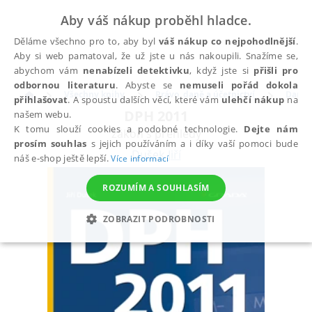
Aby váš nákup proběhl hladce.
Děláme všechno pro to, aby byl
váš nákup co nejpohodlnější
.
Aby si web pamatoval, že už jste u nás nakoupili. Snažíme se,
abychom vám
nenabízeli detektivku
, když jste si
přišli pro
odbornou literaturu
. Abyste se
nemuseli pořád dokola
Všechny knihy
Právo, daně a účetnictví
Daně
přihlašovat
. A spoustu dalších věcí, které vám
ulehčí nákup
na
DPH 2011
našem webu.
K tomu slouží cookies a podobné technologie.
Dejte nám
zákon s přehledy
prosím souhlas
s jejich používáním a i díky vaší pomoci bude
Dušek Jiří
náš e-shop ještě lepší.
Více informací
ROZUMÍM A SOUHLASÍM
ZOBRAZIT PODROBNOSTI
NEZBYTNÉ
ANALYTICKÉ
MARKETINGOVÉ
FUNKČNÍ
NEZAŘAZENÉ SOUBORY