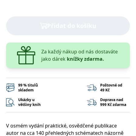
správně.
PHPSESSID
Zavřením
Cookie
PHP.net
prohlížeče
generovaný
www.bambook.cz
aplikacemi
založenými
Přidat do košíku
na jazyce
PHP. Toto je
univerzální
identifikátor
používaný k
udržování
Za každý nákup od nás dostaváte
proměnných
relací
jako dárek
knížky zdarma.
uživatelů.
Obvykle se
jedná o
náhodně
vygenerované
číslo, jeho
99 % titulů
Poštovné od
použití může
skladem
49 Kč
být specifické
pro daný
Ukázky u
Doprava nad
web, ale
dobrým
většiny knih
999 Kč zdarma
příkladem je
udržování
přihlášeného
stavu
V osmém vydání praktické, osvědčené publikace
uživatele mezi
stránkami.
autor na cca 140 přehledných schématech názorně