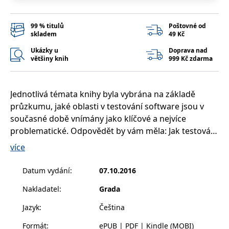
99 % titulů
Poštovné od
skladem
49 Kč
Ukázky u
Doprava nad
většiny knih
999 Kč zdarma
Jednotlivá témata knihy byla vybrána na základě
průzkumu, jaké oblasti v testování software jsou v
současné době vnímány jako klíčové a nejvíce
problematické. Odpovědět by vám měla: Jak testování
software realisticky odhadovat a plánovat? Co na
více
projektu zajistit, abychom byli schopni účinně řídit
testování a mít přehled, zda jsou konkrétní testy
Datum vydání
:
07.10.2016
efektivní? Jak měřit účinnost testování tak, abychom
Nakladatel
:
Grada
mohli celý proces vylepšovat? Jak zajistit co
nejstabilnější testovací prostředí a kvalitní data pro
Jazyk
:
Čeština
testování? Jak do celého procesu co nejlépe zapojit
Formát
:
ePUB | PDF | Kindle (MOBI)