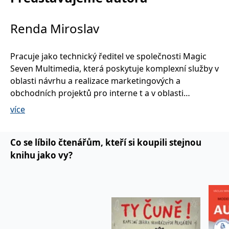
Renda Miroslav
Pracuje jako technický ředitel ve společnosti Magic
Seven Multimedia, která poskytuje komplexní služby v
oblasti návrhu a realizace marketingových a
obchodních projektů pro interne t a v oblasti
multimédií. Je uznávaným odborníkem na
více
problematiku internetu a zkušeným autorem mnoha
publikací.
Co se líbilo čtenářům, kteří si koupili stejnou
knihu jako vy?