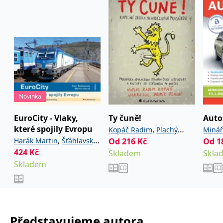
Novinka
EuroCity - Vlaky,
Ty čuně!
Auto
které spojily Evropu
,
Kopáč Radim
Plachý
Minář
,
Harák Martin
Šťáhlavský
Od
216
Kč
Od
1
Jaromír
424
Kč
Petr
Skladem
Skla
Skladem
Představujeme autora