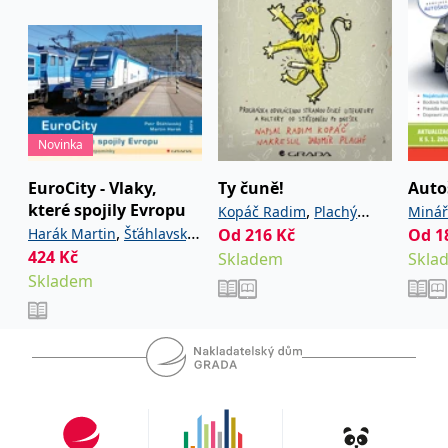
Novinka
EuroCity - Vlaky,
Ty čuně!
Auto
které spojily Evropu
,
Kopáč Radim
Plachý
Minář
,
Harák Martin
Šťáhlavský
Od
216
Kč
Od
1
Jaromír
424
Kč
Petr
Skladem
Skla
Skladem