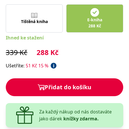
E-kniha
Tištěná kniha
288
Kč
Ihned ke stažení
339
Kč
288
Kč
Ušetříte
:
51
Kč
15
%
i
Přidat do košíku
Za každý nákup od nás dostaváte
jako dárek
knížky zdarma.