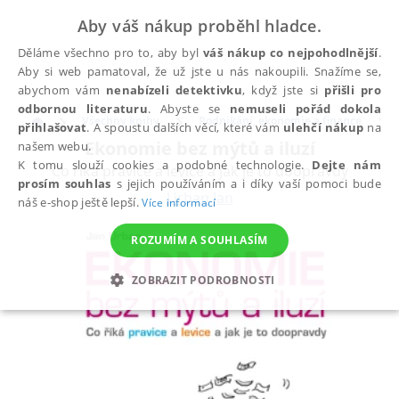
Aby váš nákup proběhl hladce.
Děláme všechno pro to, aby byl
váš nákup co nejpohodlnější
.
Aby si web pamatoval, že už jste u nás nakoupili. Snažíme se,
abychom vám
nenabízeli detektivku
, když jste si
přišli pro
odbornou literaturu
. Abyste se
nemuseli pořád dokola
Všechny knihy
Podnikání, ekonomie a finance
přihlašovat
. A spoustu dalších věcí, které vám
ulehčí nákup
na
Ekonomie bez mýtů a iluzí
našem webu.
K tomu slouží cookies a podobné technologie.
Dejte nám
Co říká pravice a levice a jak je to doopravdy
prosím souhlas
s jejich používáním a i díky vaší pomoci bude
Urban Jan
náš e-shop ještě lepší.
Více informací
ROZUMÍM A SOUHLASÍM
ZOBRAZIT PODROBNOSTI
NEZBYTNÉ
ANALYTICKÉ
MARKETINGOVÉ
FUNKČNÍ
NEZAŘAZENÉ SOUBORY