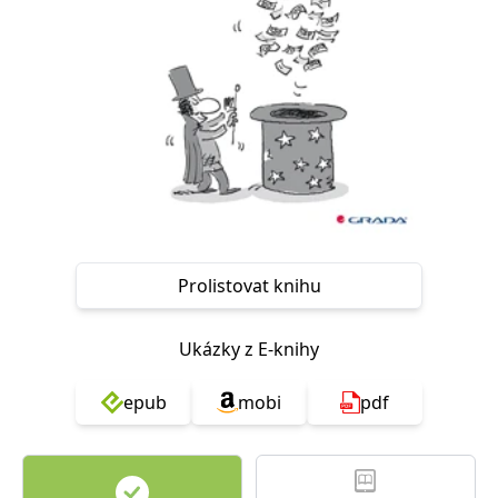
Nezbytné
Analytické
Marketingové
Funkční
Nezařazené soubory
Nezbytně nutné soubory cookie umožňují základní funkce webových
stránek, jako je přihlášení uživatele a správa účtu. Webové stránky nelze
bez nezbytně nutných souborů cookie správně používat.
Provider /
Název
Vyprší
Popis
Doména
CookieScriptConsent
1 měsíc
Tento soubor
CookieScript
cookie
www.grada.cz
používá
služba
Prolistovat knihu
Cookie-
Script.com k
zapamatování
předvoleb
Ukázky z E-knihy
souhlasu se
soubory
cookie
návštěvníků.
epub
mobi
pdf
Je nutné, aby
banner
cookie
Cookie-
Script.com
fungoval