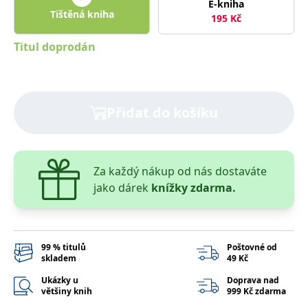
E-kniha
správně.
Tištěná kniha
195
Kč
PHPSESSID
Zavřením
Cookie
PHP.net
prohlížeče
generovaný
www.bambook.cz
aplikacemi
Titul doprodán
založenými
na jazyce
PHP. Toto je
univerzální
identifikátor
používaný k
Přidat do košíku
udržování
proměnných
relací
uživatelů.
Obvykle se
jedná o
náhodně
Za každý nákup od nás dostaváte
vygenerované
jako dárek
knížky zdarma.
číslo, jeho
použití může
být specifické
pro daný
web, ale
dobrým
příkladem je
99 % titulů
Poštovné od
udržování
skladem
49 Kč
přihlášeného
stavu
Ukázky u
Doprava nad
uživatele mezi
většiny knih
999 Kč zdarma
stránkami.