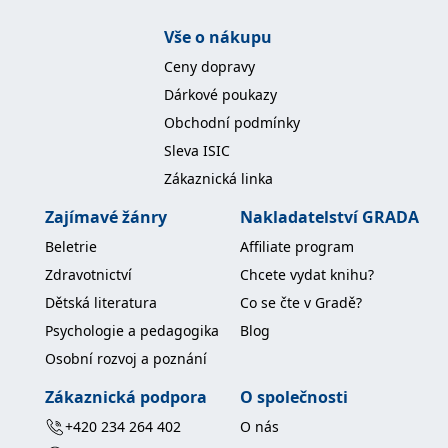
IDE
1 rok
Tento soubor cookie
Google LLC
Vše o nákupu
nastavuje společnost
.doubleclick.net
Doubleclick a provádí
Ceny dopravy
informace o tom, jak
koncový uživatel používá
Dárkové poukazy
webové stránky a
jakoukoli reklamu,
Obchodní podmínky
kterou koncový uživatel
mohl vidět před
Sleva ISIC
návštěvou uvedeného
webu.
Zákaznická linka
uid
.adform.net
2 měsíce
Tento soubor cookie
poskytuje jednoznačně
Zajímavé žánry
Nakladatelství GRADA
přiřazené strojově
generované ID uživatele
Beletrie
Affiliate program
a shromažďuje údaje o
aktivitě na webu. Tato
Zdravotnictví
Chcete vydat knihu?
data mohou být
odeslána k analýze a
Dětská literatura
Co se čte v Gradě?
hlášení třetí straně.
Psychologie a pedagogika
Blog
Osobní rozvoj a poznání
Zákaznická podpora
O společnosti
+420 234 264 402
O nás