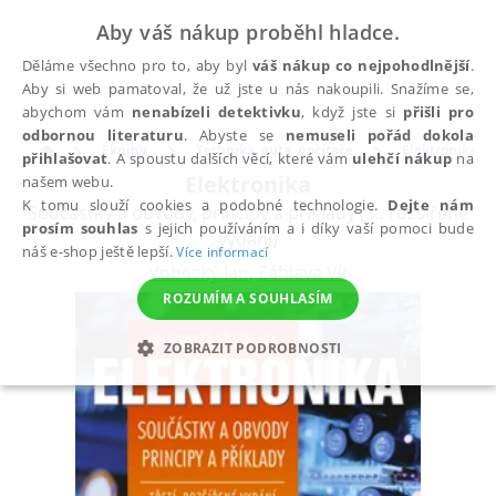
Aby váš nákup proběhl hladce.
Děláme všechno pro to, aby byl
váš nákup co nejpohodlnější
.
Aby si web pamatoval, že už jste u nás nakoupili. Snažíme se,
abychom vám
nenabízeli detektivku
, když jste si
přišli pro
odbornou literaturu
. Abyste se
nemuseli pořád dokola
Eknihy
Technika, auta, počítače
Elektronika a 
přihlašovat
. A spoustu dalších věcí, které vám
ulehčí nákup
na
Elektronika
našem webu.
K tomu slouží cookies a podobné technologie.
Dejte nám
Součástky a obvody, principy a příklady (3., rozšířené
prosím souhlas
s jejich používáním a i díky vaší pomoci bude
vydání)
náš e-shop ještě lepší.
Více informací
Vobecký Jan
,
Záhlava Vít
ROZUMÍM A SOUHLASÍM
ZOBRAZIT PODROBNOSTI
NEZBYTNÉ
ANALYTICKÉ
MARKETINGOVÉ
FUNKČNÍ
NEZAŘAZENÉ SOUBORY