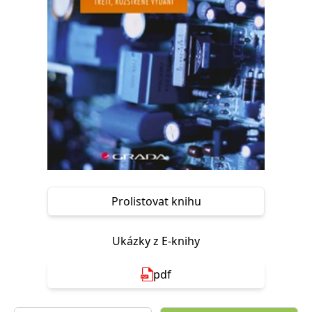
Nezbytné
Analytické
Marketingové
Funkční
Nezařazené soubory
Nezbytně nutné soubory cookie umožňují základní funkce webových
stránek, jako je přihlášení uživatele a správa účtu. Webové stránky nelze
bez nezbytně nutných souborů cookie správně používat.
Provider /
Název
Vyprší
Popis
Doména
CookieScriptConsent
1 měsíc
Tento soubor
CookieScript
cookie
www.grada.cz
používá
služba
Cookie-
Script.com k
Prolistovat knihu
zapamatování
předvoleb
souhlasu se
soubory
cookie
Ukázky z E-knihy
návštěvníků.
Je nutné, aby
banner
pdf
cookie
Cookie-
Script.com
fungoval