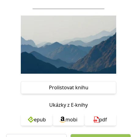
Nezbytné
Analytické
Marketingové
Funkční
Nezařazené soubory
Nezbytně nutné soubory cookie umožňují základní funkce webových
stránek, jako je přihlášení uživatele a správa účtu. Webové stránky nelze
bez nezbytně nutných souborů cookie správně používat.
Provider /
Název
Vyprší
Popis
Doména
CookieScriptConsent
1 měsíc
Tento soubor
CookieScript
cookie
www.grada.cz
používá
služba
Cookie-
Script.com k
Prolistovat knihu
zapamatování
předvoleb
souhlasu se
soubory
Ukázky z E-knihy
cookie
návštěvníků.
Je nutné, aby
banner
epub
mobi
pdf
cookie
Cookie-
Script.com
fungoval