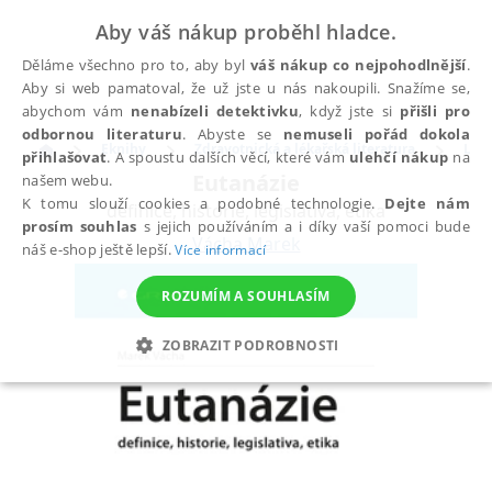
Aby váš nákup proběhl hladce.
Děláme všechno pro to, aby byl
váš nákup co nejpohodlnější
.
Aby si web pamatoval, že už jste u nás nakoupili. Snažíme se,
abychom vám
nenabízeli detektivku
, když jste si
přišli pro
odbornou literaturu
. Abyste se
nemuseli pořád dokola
Eknihy
Zdravotnická a lékařská literatura
Léka
přihlašovat
. A spoustu dalších věcí, které vám
ulehčí nákup
na
Eutanázie
našem webu.
K tomu slouží cookies a podobné technologie.
Dejte nám
definice, historie, legislativa, etika
prosím souhlas
s jejich používáním a i díky vaší pomoci bude
Vácha Marek
náš e-shop ještě lepší.
Více informací
ROZUMÍM A SOUHLASÍM
ZOBRAZIT PODROBNOSTI
NEZBYTNÉ
ANALYTICKÉ
MARKETINGOVÉ
FUNKČNÍ
NEZAŘAZENÉ SOUBORY