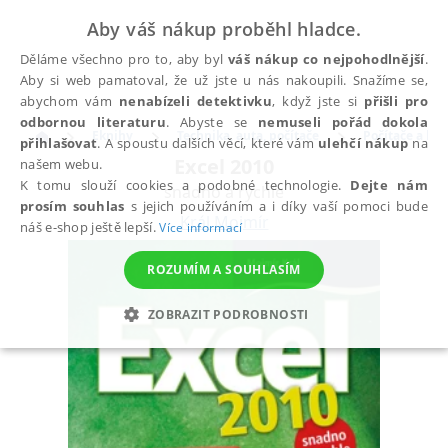
Aby váš nákup proběhl hladce.
Děláme všechno pro to, aby byl
váš nákup co nejpohodlnější
.
Aby si web pamatoval, že už jste u nás nakoupili. Snažíme se,
abychom vám
nenabízeli detektivku
, když jste si
přišli pro
odbornou literaturu
. Abyste se
nemuseli pořád dokola
Eknihy
Technika, auta, počítače
Počítače a ko
přihlašovat
. A spoustu dalších věcí, které vám
ulehčí nákup
na
Excel 2010
našem webu.
K tomu slouží cookies a podobné technologie.
Dejte nám
snadno a rychle
prosím souhlas
s jejich používáním a i díky vaší pomoci bude
Král Mojmír
náš e-shop ještě lepší.
Více informací
ROZUMÍM A SOUHLASÍM
ZOBRAZIT PODROBNOSTI
NEZBYTNÉ
ANALYTICKÉ
MARKETINGOVÉ
FUNKČNÍ
NEZAŘAZENÉ SOUBORY