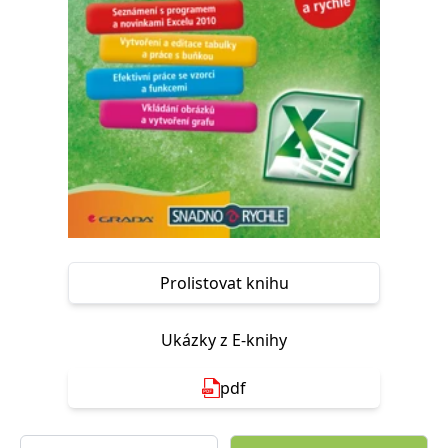
Nezbytné
Analytické
Marketingové
Funkční
Nezařazené soubory
Nezbytně nutné soubory cookie umožňují základní funkce webových
stránek, jako je přihlášení uživatele a správa účtu. Webové stránky nelze
bez nezbytně nutných souborů cookie správně používat.
Provider /
Název
Vyprší
Popis
Doména
CookieScriptConsent
1 měsíc
Tento soubor
CookieScript
cookie
www.grada.cz
používá
služba
Cookie-
Script.com k
Prolistovat knihu
zapamatování
předvoleb
souhlasu se
soubory
Ukázky z E-knihy
cookie
návštěvníků.
Je nutné, aby
banner
pdf
cookie
Cookie-
Script.com
fungoval