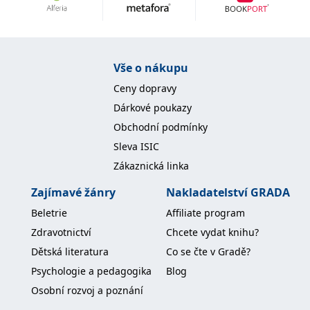
IDE
1 rok
Tento soubor cookie
Google LLC
nastavuje společnost
.doubleclick.net
Doubleclick a provádí
informace o tom, jak
koncový uživatel používá
Vše o nákupu
webové stránky a
jakoukoli reklamu,
kterou koncový uživatel
Ceny dopravy
mohl vidět před
návštěvou uvedeného
Dárkové poukazy
webu.
Obchodní podmínky
uid
.adform.net
2 měsíce
Tento soubor cookie
Sleva ISIC
poskytuje jednoznačně
přiřazené strojově
Zákaznická linka
generované ID uživatele
a shromažďuje údaje o
aktivitě na webu. Tato
Zajímavé žánry
Nakladatelství GRADA
data mohou být
odeslána k analýze a
Beletrie
Affiliate program
hlášení třetí straně.
Zdravotnictví
Chcete vydat knihu?
Dětská literatura
Co se čte v Gradě?
Psychologie a pedagogika
Blog
Osobní rozvoj a poznání