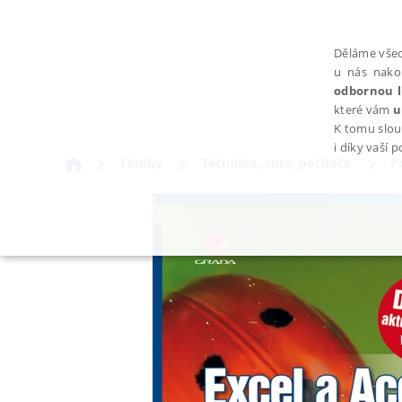
Děláme všec
u nás nako
odbornou l
které vám
u
K tomu slou
i díky vaší 
Eknihy
Technika, auta, počítače
P
NEZBYTNÉ
Nezbytně nutné soubory cookie umožňují základní funkce webovýc
Provider /