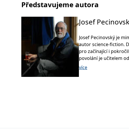
Představujeme autora
Josef Pecinovs
Josef Pecinovský je 
autor science-fiction.
pro začínající i pokroči
povolání je učitelem 
odborné škole obalové t
více
nakladatelství Grada p
věnovaných zejména zá
operačnímu systému W
Office, stejně jako něko