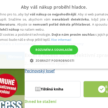
Aby váš nákup proběhl hladce.
hno pro to, aby byl
váš nákup co nejpohodlnější
. Aby si web pamatova
upili. Snažíme se, abychom vám
nenabízeli detektivku
, když jste 
iteraturu
. Abyste se
nemuseli pořád dokola přihlašovat
. A spoustu 
lehčí nákup
na našem webu.
ží cookies a podobné technologie.
Dejte nám prosím souhlas
s jejich
pomoci bude náš e-shop ještě lepší.
Více informací
očítače a komunikace
Kancelářské programy
ROZUMÍM A SOUHLASÍM
Excel a Access 2010 - efektivní zpr
ZOBRAZIT PODROBNOSTI
2., aktualizované vydání
ANALYTICKÉ
MARKETINGOVÉ
FUNKČNÍ
NEZ
Pecinovský Josef
E
Tištěná kniha
Nezbytné
Analytické
Marketingové
Funkční
Nezařazené soubory
1
h stránek, jako je přihlášení uživatele a správa účtu. Webové stránky nelze bez nez
Ihned ke stažení