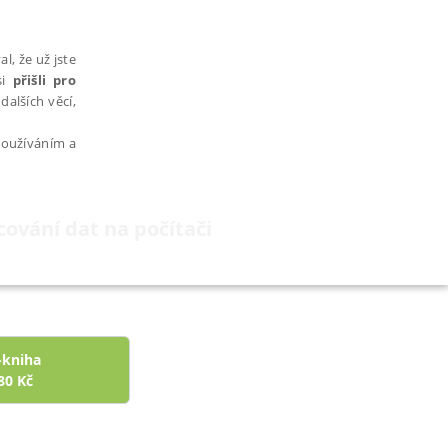
l, že už jste
si
přišli pro
dalších věcí,
 používáním a
acování dat na počítači
AŘAZENÉ SOUBORY
-kniha
80
Kč
bytně nutných souborů cookie správně používat.