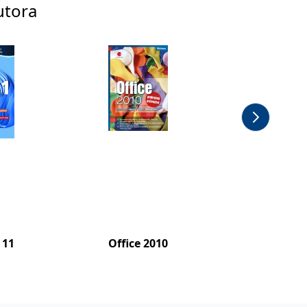
utora
 11
Office 2010
Office 