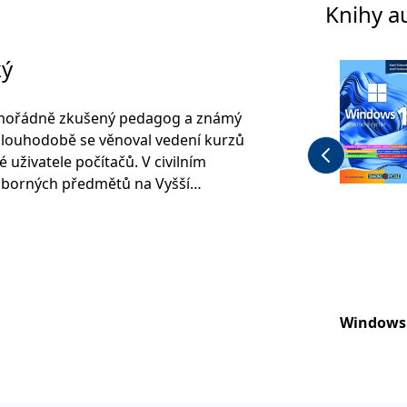
Knihy a
ký
mimořádně zkušený pedagog a známý
 Dlouhodobě se věnoval vedení kurzů
lé uživatele počítačů. V civilním
odborných předmětů na Vyšší
echniky a Střední škole ve Štětí. V
ublikovat velké množství knih
kladům práce s počítači,
indows a kancelářskému balíku MS
lik pozoruhodných titulů sci-fi.
Windows