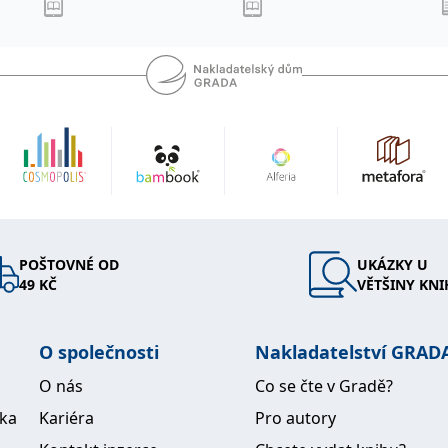
POŠTOVNÉ OD
UKÁZKY U
49 KČ
VĚTŠINY KNI
O společnosti
Nakladatelství GRAD
O nás
Co se čte v Gradě?
ika
Kariéra
Pro autory