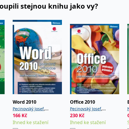
koupili stejnou knihu jako vy?
Word 2010
Office 2010
,
,
Pecinovský Josef
Pecinovský Josef
166
Kč
230
Kč
Pecinovský Rudolf
Pecinovský Rudolf
Ihned ke stažení
Ihned ke stažení