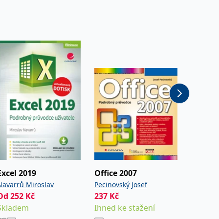
Excel 2019
Office 2007
Excel 2
Navarrů Miroslav
Pecinovský Josef
Laurenč
Od
252
Kč
237
Kč
Od
209
Skladem
Ihned ke stažení
Sklade