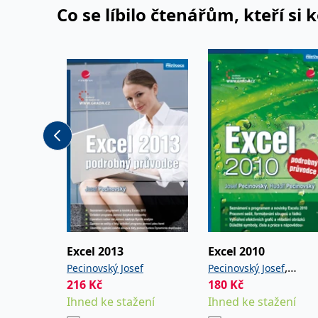
Co se líbilo čtenářům, kteří si 
Excel 2013
Excel 2010
,
Pecinovský Josef
Pecinovský Josef
216
Kč
180
Kč
Pecinovský Rudolf
Ihned ke stažení
Ihned ke stažení