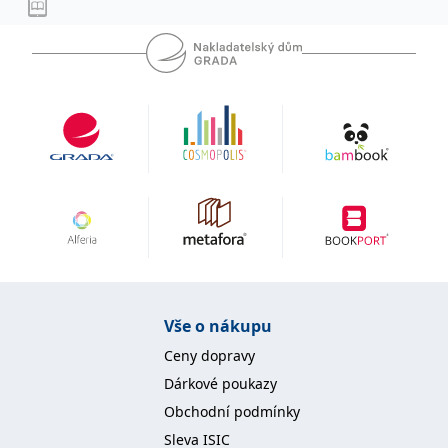
IDE
1 rok
Tento soubor cookie
Google LLC
nastavuje společnost
.doubleclick.net
Doubleclick a provádí
informace o tom, jak
koncový uživatel používá
webové stránky a
jakoukoli reklamu,
kterou koncový uživatel
mohl vidět před
návštěvou uvedeného
webu.
uid
.adform.net
2 měsíce
Tento soubor cookie
poskytuje jednoznačně
přiřazené strojově
generované ID uživatele
a shromažďuje údaje o
aktivitě na webu. Tato
data mohou být
odeslána k analýze a
hlášení třetí straně.
Vše o nákupu
Ceny dopravy
Dárkové poukazy
Obchodní podmínky
Sleva ISIC