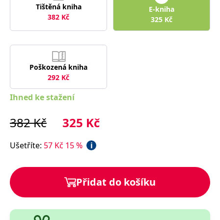
správně.
Tištěná kniha
E-kniha
382
Kč
PHPSESSID
Zavřením
Cookie
PHP.net
325
Kč
prohlížeče
generovaný
www.bambook.cz
aplikacemi
založenými
na jazyce
PHP. Toto je
univerzální
identifikátor
Poškozená kniha
používaný k
292
Kč
udržování
proměnných
relací
Ihned ke stažení
uživatelů.
Obvykle se
jedná o
382
Kč
325
Kč
náhodně
vygenerované
číslo, jeho
použití může
Ušetříte
:
57
Kč
15
%
i
být specifické
pro daný
web, ale
dobrým
příkladem je
Přidat do košíku
udržování
přihlášeného
stavu
uživatele mezi
stránkami.