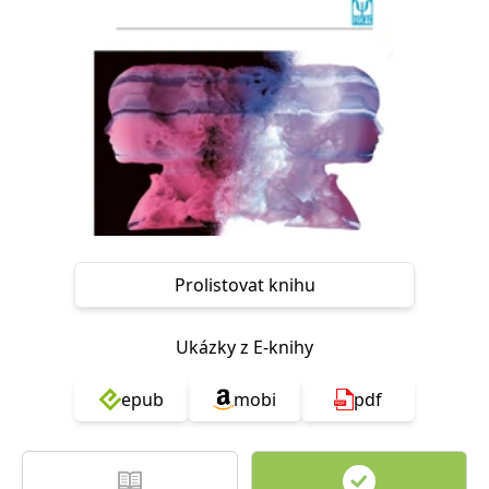
Nezbytné
Analytické
Marketingové
Funkční
Nezařazené soubory
Nezbytně nutné soubory cookie umožňují základní funkce webových
stránek, jako je přihlášení uživatele a správa účtu. Webové stránky nelze
bez nezbytně nutných souborů cookie správně používat.
Provider /
Název
Vyprší
Popis
Doména
CookieScriptConsent
1 měsíc
Tento soubor
CookieScript
cookie
www.grada.cz
používá
služba
Prolistovat knihu
Cookie-
Script.com k
zapamatování
předvoleb
souhlasu se
Ukázky z E-knihy
soubory
cookie
návštěvníků.
epub
mobi
pdf
Je nutné, aby
banner
cookie
Cookie-
Script.com
fungoval