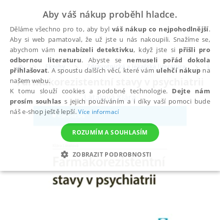
Aby váš nákup proběhl hladce.
Děláme všechno pro to, aby byl
váš nákup co nejpohodlnější
.
Aby si web pamatoval, že už jste u nás nakoupili. Snažíme se,
abychom vám
nenabízeli detektivku
, když jste si
přišli pro
odbornou literaturu
. Abyste se
nemuseli pořád dokola
Eknihy
Zdravotnická a lékařská literatura
Léka
přihlašovat
. A spoustu dalších věcí, které vám
ulehčí nákup
na
Farmakorezistentní stavy v psychiatrii
našem webu.
K tomu slouží cookies a podobné technologie.
Dejte nám
Látalová Klára
prosím souhlas
s jejich používáním a i díky vaší pomoci bude
náš e-shop ještě lepší.
Více informací
ROZUMÍM A SOUHLASÍM
ZOBRAZIT PODROBNOSTI
NEZBYTNÉ
ANALYTICKÉ
MARKETINGOVÉ
FUNKČNÍ
NEZAŘAZENÉ SOUBORY