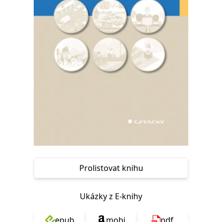
Nezbytné
Analytické
Marketingové
Funkční
Nezařazené soubory
Nezbytně nutné soubory cookie umožňují základní funkce webových
stránek, jako je přihlášení uživatele a správa účtu. Webové stránky nelze
bez nezbytně nutných souborů cookie správně používat.
Provider /
Název
Vyprší
Popis
Doména
CookieScriptConsent
1 měsíc
Tento soubor
CookieScript
cookie
www.grada.cz
používá
služba
Cookie-
Script.com k
zapamatování
předvoleb
souhlasu se
soubory
Prolistovat knihu
cookie
návštěvníků.
Je nutné, aby
banner
Ukázky z E-knihy
cookie
Cookie-
Script.com
fungoval
epub
mobi
pdf