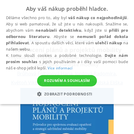
Aby váš nákup proběhl hladce.
Děláme všechno pro to, aby byl
váš nákup co nejpohodlnější
.
Aby si web pamatoval, že už jste u nás nakoupili. Snažíme se,
abychom vám
nenabízeli detektivku
, když jste si
přišli pro
odbornou literaturu
. Abyste se
nemuseli pořád dokola
Eknihy
Podnikání, ekonomie a finance
Veřejná
přihlašovat
. A spoustu dalších věcí, které vám
ulehčí nákup
na
Hodnocení plánů a projektů mobility
našem webu.
K tomu slouží cookies a podobné technologie.
Dejte nám
Průvodce pro správnou evaluaci opatření a strategií
prosím souhlas
s jejich používáním a i díky vaší pomoci bude
udržitelné městské mobility
náš e-shop ještě lepší.
Více informací
Brůhová-Foltýnová Hana
,
Jordová Radomíra
,
ROZUMÍM A SOUHLASÍM
Květoň Viktor
,
Rybová Kristýna
,
Vejchodská Eliška
ZOBRAZIT PODROBNOSTI
NEZBYTNÉ
ANALYTICKÉ
MARKETINGOVÉ
FUNKČNÍ
NEZAŘAZENÉ SOUBORY