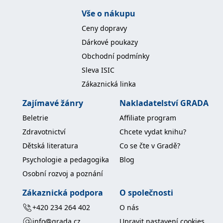
koncový uživatel používá
webové stránky a
Vše o nákupu
jakoukoli reklamu,
kterou koncový uživatel
Ceny dopravy
mohl vidět před
návštěvou uvedeného
Dárkové poukazy
webu.
Obchodní podmínky
MR
7 dní
Toto je soubor cookie
Microsoft
první strany společnosti
Corporation
Sleva ISIC
Microsoft MSN, který
.c.bing.com
používáme k měření
Zákaznická linka
používání webu pro
interní analýzu.
Zajímavé žánry
Nakladatelství GRADA
_uetvid
1 rok
Toto je soubor cookie
Microsoft
Beletrie
Affiliate program
využívaný společností
Corporation
Microsoft Bing Ads a je
.grada.cz
Zdravotnictví
Chcete vydat knihu?
sledovacím souborem
cookie. Umožňuje nám
Dětská literatura
Co se čte v Gradě?
komunikovat s
uživatelem, který již dříve
Psychologie a pedagogika
Blog
navštívil náš web.
Osobní rozvoj a poznání
test_cookie
15 minut
Tento soubor cookie
Google LLC
nastavuje společnost
.doubleclick.net
DoubleClick (kterou
Zákaznická podpora
O společnosti
vlastní společnost
Google), aby zjistila, zda
+420 234 264 402
O nás
prohlížeč návštěvníka
webu podporuje
info@grada.cz
Upravit nastavení cookies
soubory cookie.