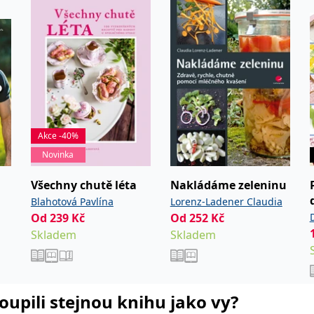
ie je v Microsoftu široce používán jako jedinečný identifikátor uživatele. Lze jej nasta
 mnoha různými doménami společnosti Microsoft, což umožňuje sledování uživatelů.
žný název souboru cookie, ale pokud je nalezen jako soubor cookie relace, bude pravd
okie nastavuje společnost Doubleclick a provádí informace o tom, jak koncový uživate
idět před návštěvou uvedeného webu.
ookie první strany společnosti Microsoft MSN, který používáme k měření používání web
Akce -40%
Novinka
ookie využívaný společností Microsoft Bing Ads a je sledovacím souborem cookie. Umož
Všechny chutě léta
Nakládáme zeleninu
Blahotová Pavlína
Lorenz-Ladener Claudia
kie nastavuje společnost DoubleClick (kterou vlastní společnost Google), aby zjistila
Od
239
Kč
Od
252
Kč
Skladem
Skladem
okie nastavuje společnost Doubleclick a provádí informace o tom, jak koncový uživate
idět před návštěvou uvedeného webu.
okie poskytuje jednoznačně přiřazené strojově generované ID uživatele a shromažďuje
 třetí straně.
koupili stejnou knihu jako vy?