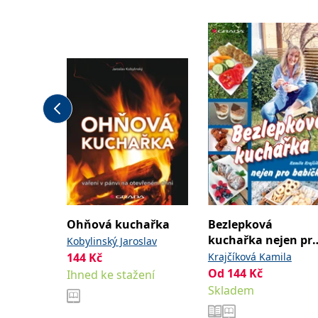
Ohňová kuchařka
Bezlepková
kuchařka nejen pr
Kobylinský Jaroslav
babičky
144
Kč
Krajčíková Kamila
Od
144
Kč
Ihned ke stažení
Skladem