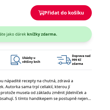
 se soubory cookie návštěvníků. Je nutné, aby banner cookie
Přidat do košíku
používaný k udržování proměnných relací uživatelů. Obvykle se
obrým příkladem je udržování přihlášeného stavu uživatele
áte jako dárek
knížky zdarma.
y bylo možné podávat platné zprávy o používání jejich
u.
Doprava nad
Ukázky u
999 Kč
většiny knih
zdarma
ou nápadité recepty na chutná, zdravá a
ek. Autorka sama trpí celiakií, kterou jí
Vyprší
Popis
 protože musela od základu změnit jídelníček a
ění správného vzhledu dialogových oken.
1 rok
### Luigisbox???
 obsahují. S tímto handikepem se postupně nejen
avštívenou stránku a slouží k počítání a sledování zobrazení
jazyků a zemí
1 rok
ty svoje vlastní, a vaření se dokonce díky tomu
u na sociálních médiích. Může také shromažďovat informace o
avštívené stránky.