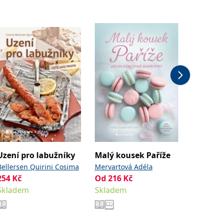
Uzení pro labužníky
Malý kousek Paříže
Udírny
Bellersen Quirini Cosima
Mervartová Adéla
Binder 
254
Kč
Od
216
Kč
152
Kč
Skladem
Skladem
Sklade