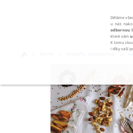
Děláme všec
u nás nako
odbornou l
které vám
u
K tomu slou
i díky vaší 
Eknihy
Kuchařky, gastronomie
Ku
NEZBYTNÉ
Nezbytně nutné soubory cookie umožňují základní funkce webovýc
Provider /