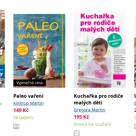
Výjimečná cena
Paleo vaření
Kuchařka pro rodiče
o
malých dětí
Kintrup Martin
149
Kč
Gregora Martin
195
Kč
Skladem
Ihned ke stažení