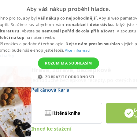
Aby váš nákup proběhl hladce.
hno pro to, aby byl
váš nákup co nejpohodlnější
. Aby si web pamatova
upili. Snažíme se, abychom vám
nenabízeli detektivku
, když jste 
iteraturu
. Abyste se
nemuseli pořád dokola přihlašovat
. A spoustu 
lehčí nákup
na našem webu.
ží cookies a podobné technologie.
Dejte nám prosím souhlas
s jejich
pomoci bude náš e-shop ještě lepší.
Více informací
chařky
ROZUMÍM A SOUHLASÍM
Hravě, zdravě, bezlepkově
ZOBRAZIT PODROBNOSTI
Jednoduché bezlepkové recepty, po kterých s
ANALYTICKÉ
MARKETINGOVÉ
FUNKČNÍ
NEZ
Pelikánová Karla
E
Tištěná kniha
Nezbytné
Analytické
Marketingové
Funkční
Nezařazené soubory
1
h stránek, jako je přihlášení uživatele a správa účtu. Webové stránky nelze bez nez
Ihned ke stažení