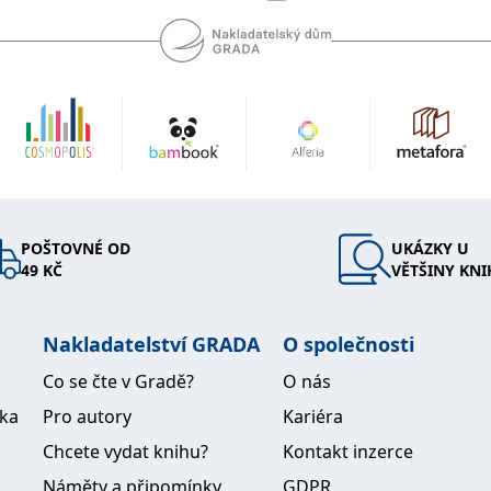
POŠTOVNÉ OD
UKÁZKY U
49 KČ
VĚTŠINY KNI
Nakladatelství GRADA
O společnosti
Co se čte v Gradě?
O nás
ika
Pro autory
Kariéra
Chcete vydat knihu?
Kontakt inzerce
Náměty a připomínky
GDPR