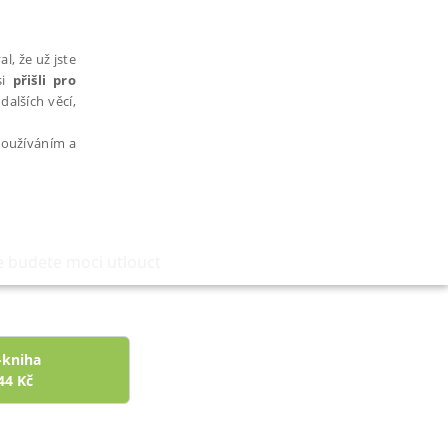
l, že už jste
si
přišli pro
dalších věcí,
 používáním a
e budete moci utlouct
AŘAZENÉ SOUBORY
-kniha
44
Kč
bytně nutných souborů cookie správně používat.