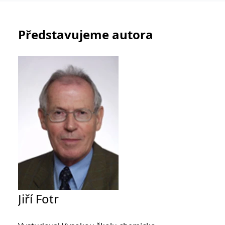
_fbp
3 měsíce
Používá Facebook k
Meta Platform
poskytování řady
Inc.
reklamních produktů,
.grada.cz
jako je nabízení cen v
reálném čase od
Představujeme autora
inzerentů třetích stran.
SRM_B
1 rok
Toto je cookie první
Microsoft
strany společnosti
Corporation
Microsoft MSN, které
.c.bing.com
zajišťuje správné
fungování této webové
stránky.
ANONCHK
10 minut
Tento soubor cookie
Microsoft
provádí informace o
Corporation
tom, jak koncový
.c.clarity.ms
uživatel používá web, a
jakoukoli reklamu,
kterou koncový uživatel
mohl vidět před
návštěvou uvedeného
webu.
__utmzzses
Zavřením
Parametry UTM
Google LLC
prohlížeče
používané pro reklamu /
.grada.cz
sledování pomocí
Google Analytics
Jiří Fotr
_uetsid
1 den
Tento soubor cookie
Microsoft
používá společnost Bing
Corporation
k určení, jaké reklamy by
.grada.cz