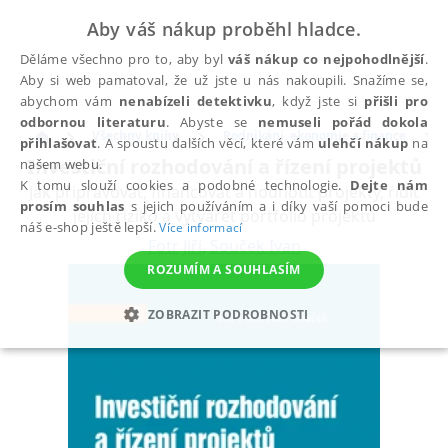
Aby váš nákup proběhl hladce.
Děláme všechno pro to, aby byl
váš nákup co nejpohodlnější
.
Aby si web pamatoval, že už jste u nás nakoupili. Snažíme se,
abychom vám
nenabízeli detektivku
, když jste si
přišli pro
odbornou literaturu
. Abyste se
nemuseli pořád dokola
Všechny knihy
Podnikání, ekonomie a finance
přihlašovat
. A spoustu dalších věcí, které vám
ulehčí nákup
na
Investiční rozhodování a řízení projektů
našem webu.
K tomu slouží cookies a podobné technologie.
Dejte nám
Jak připravovat, financovat a hodnotit projekty, řídit
prosím souhlas
s jejich používáním a i díky vaší pomoci bude
jejich riziko a vytvářet portfolio projektů
náš e-shop ještě lepší.
Více informací
Fotr Jiří
,
Souček Ivan
ROZUMÍM A SOUHLASÍM
ZOBRAZIT PODROBNOSTI
NEZBYTNÉ
ANALYTICKÉ
MARKETINGOVÉ
FUNKČNÍ
NEZAŘAZENÉ SOUBORY