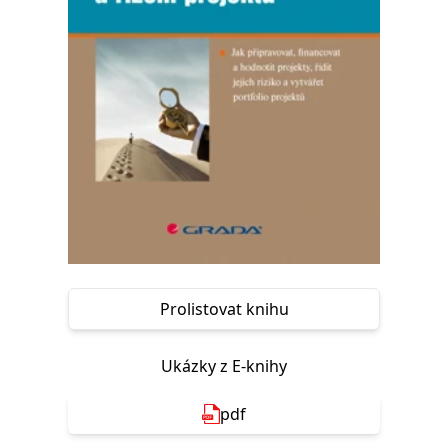
Nezbytné
Analytické
Marketingové
Funkční
Nezařazené soubory
Nezbytně nutné soubory cookie umožňují základní funkce webových
stránek, jako je přihlášení uživatele a správa účtu. Webové stránky nelze
bez nezbytně nutných souborů cookie správně používat.
Provider /
Název
Vyprší
Popis
Doména
CookieScriptConsent
1 měsíc
Tento soubor
CookieScript
cookie
www.grada.cz
používá
služba
Cookie-
Script.com k
zapamatování
předvoleb
Prolistovat knihu
souhlasu se
soubory
cookie
návštěvníků.
Ukázky z E-knihy
Je nutné, aby
banner
cookie
pdf
Cookie-
Script.com
fungoval