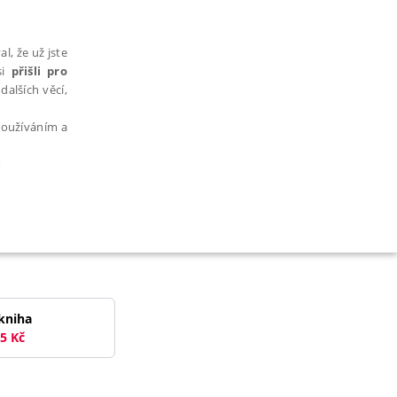
l, že už jste
si
přišli pro
dalších věcí,
 používáním a
e
AŘAZENÉ SOUBORY
kniha
5
Kč
bytně nutných souborů cookie správně používat.