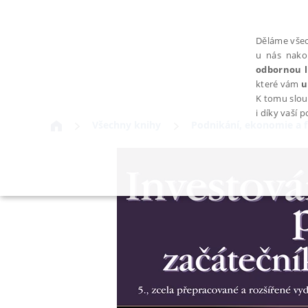
Děláme všec
u nás nako
odbornou l
které vám
u
K tomu slou
i díky vaší 
Všechny knihy
Podnikání, ekonomie a 
NEZBYTNÉ
Nezbytně nutné soubory cookie umožňují základní funkce webovýc
Provider /