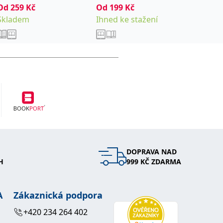
Od
259
Kč
Od
199
Kč
Od
216
Skladem
Ihned ke stažení
Sklade
DOPRAVA NAD
H
999 KČ ZDARMA
A
Zákaznická podpora
+420 234 264 402