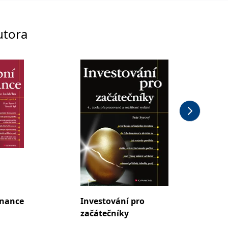
utora
inance
Investování pro
Invest
začátečníky
začáte