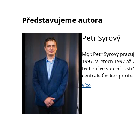
Představujeme autora
Petr Syrový
Mgr. Petr Syrový pracuj
1997. V letech 1997 až 
bydlení ve společnosti
centrále České spořite
společnosti KFP, což je
více
starosti školení porad
pracuje ve společnosti F
finančním poradenstvím
finančních produktů.