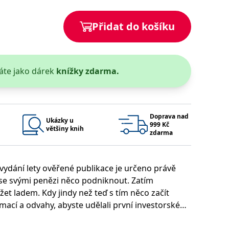
 se soubory cookie návštěvníků. Je nutné, aby banner cookie
Přidat do košíku
používaný k udržování proměnných relací uživatelů. Obvykle se
obrým příkladem je udržování přihlášeného stavu uživatele
áte jako dárek
knížky zdarma.
y bylo možné podávat platné zprávy o používání jejich
u.
Doprava nad
Ukázky u
999 Kč
většiny knih
zdarma
vydání lety ověřené publikace je určeno právě
e se svými penězi něco podniknout. Zatím
Vyprší
Popis
žet ladem. Kdy jindy než teď s tím něco začít
ění správného vzhledu dialogových oken.
1 rok
### Luigisbox???
mací a odvahy, abyste udělali první investorské
avštívenou stránku a slouží k počítání a sledování zobrazení
jazyků a zemí
1 rok
i jít k poradci a věděli, co od něj chtít. Abyste
u na sociálních médiích. Může také shromažďovat informace o
avštívené stránky.