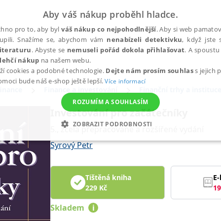
Aby váš nákup proběhl hladce.
hno pro to, aby byl
váš nákup co nejpohodlnější
. Aby si web pamatova
upili. Snažíme se, abychom vám
nenabízeli detektivku
, když jste 
iteraturu
. Abyste se
nemuseli pořád dokola přihlašovat
. A spoustu 
lehčí nákup
na našem webu.
ží cookies a podobné technologie.
Dejte nám prosím souhlas
s jejich
pomoci bude náš e-shop ještě lepší.
Více informací
finance
Finance a investování
Finanční trhy a instituc
ROZUMÍM A SOUHLASÍM
Investování pro začátečníky
ZOBRAZIT PODROBNOSTI
5., zcela přepracované a rozšířené vydání
ANALYTICKÉ
MARKETINGOVÉ
FUNKČNÍ
NEZ
Syrový Petr
Tištěná kniha
E-
Nezbytné
Analytické
Marketingové
Funkční
Nezařazené soubory
229
Kč
19
h stránek, jako je přihlášení uživatele a správa účtu. Webové stránky nelze bez nez
Skladem
i