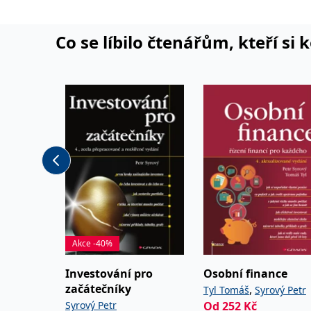
Co se líbilo čtenářům, kteří si 
Akce -40%
Investování pro
Osobní finance
začátečníky
,
Tyl Tomáš
Syrový Petr
Syrový Petr
Od
252
Kč