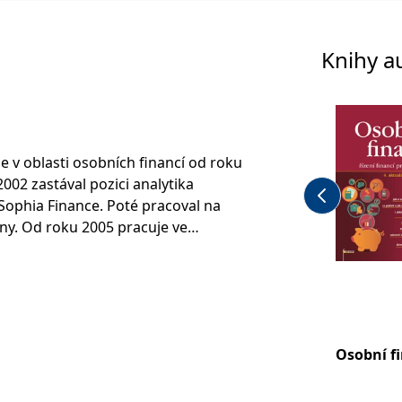
Knihy a
e v oblasti osobních financí od roku
2002 zastával pozici analytika
 Sophia Finance. Poté pracoval na
lny. Od roku 2005 pracuje ve
 vzdělávací firma, ve které má na
ců a vývoj nových produktů. Dále
ichtner s.r.o., zabívající se
. Zde zastává pozici analytika
Osobní f