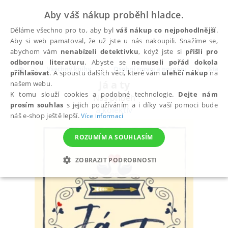
Aby váš nákup proběhl hladce.
Děláme všechno pro to, aby byl
váš nákup co nejpohodlnější
.
Aby si web pamatoval, že už jste u nás nakoupili. Snažíme se,
abychom vám
nenabízeli detektivku
, když jste si
přišli pro
odbornou literaturu
. Abyste se
nemuseli pořád dokola
Všechny knihy
Osobní rozvoj a poznání
Šťastn
přihlašovat
. A spoustu dalších věcí, které vám
ulehčí nákup
na
Já a ty
našem webu.
K tomu slouží cookies a podobné technologie.
Dejte nám
Náš příběh
prosím souhlas
s jejich používáním a i díky vaší pomoci bude
a kolektiv
náš e-shop ještě lepší.
Více informací
ROZUMÍM A SOUHLASÍM
ZOBRAZIT PODROBNOSTI
NEZBYTNÉ
ANALYTICKÉ
MARKETINGOVÉ
FUNKČNÍ
NEZAŘAZENÉ SOUBORY