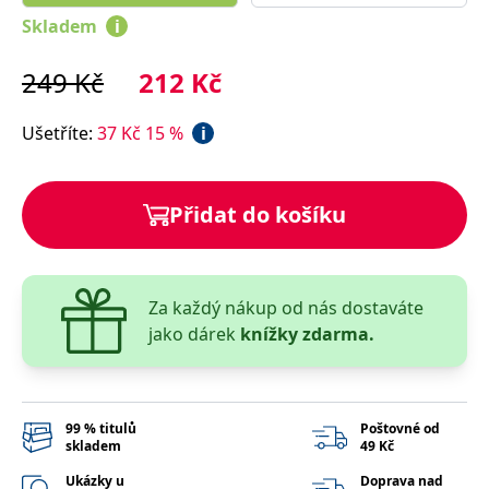
správně.
Skladem
i
PHPSESSID
Zavřením
Cookie
PHP.net
prohlížeče
generovaný
www.bambook.cz
aplikacemi
249
Kč
212
Kč
založenými
na jazyce
PHP. Toto je
Ušetříte
:
37
Kč
15
%
i
univerzální
identifikátor
používaný k
udržování
proměnných
relací
Přidat do košíku
uživatelů.
Obvykle se
jedná o
náhodně
vygenerované
číslo, jeho
Za každý nákup od nás dostaváte
použití může
být specifické
jako dárek
knížky zdarma.
pro daný
web, ale
dobrým
příkladem je
udržování
přihlášeného
99 % titulů
Poštovné od
stavu
skladem
49 Kč
uživatele mezi
stránkami.
Ukázky u
Doprava nad