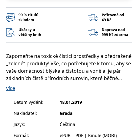
__cf_bm
30 minut
Tento soubor
Cloudflare Inc.
cookie se
.heureka.cz
používá k
99 % titulů
Poštovné od
rozlišení mezi
skladem
49 Kč
lidmi a
roboty. To je
pro web
Ukázky u
Doprava nad
přínosné, aby
většiny knih
999 Kč zdarma
bylo možné
podávat
platné zprávy
o používání
jejich
Zapomeňte na toxické čisticí prostředky a předražené
webových
„zelené“ produkty! Vše, co potřebujete k tomu, aby se
stránek.
vaše domácnost blýskala čistotou a voněla, je pár
CookieConsent
1 rok
Tento soubor
Cybot A/S
cookie ukládá
www.bambook.cz
základních čistě přírodních surovin, které běžně
stav souhlasu
používáte v kuchyni.
uživatele se
více
soubory
cookie pro
aktuální
V knize najdete 150 jednoduchých vyzkoušených
Datum vydání
:
18.01.2019
doménu.
receptů na čisticí prostředky, které opravdu fungují a
G_ENABLED_IDPS
1 rok 1
Slouží k
Google LLC
Nakladatel
:
Grada
díky nimž kompletně uklidíte celý svůj domov. Dozvíte
měsíc
přihlášení
.www.grada.cz
pomocí
se nejen to, jak si domácí čisticí prostředky vyrobit a
Jazyk
:
Čeština
Google
jak je uchovávat, ale zároveň jak si úklid usnadnit a
ASP.NET_SessionId
Zavřením
Tento soubor
Microsoft
Formát
:
ePUB | PDF | Kindle (MOBI)
lépe zorganizovat.
prohlížeče
cookie
Corporation