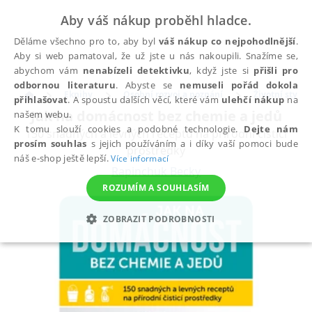
Aby váš nákup proběhl hladce.
Děláme všechno pro to, aby byl
váš nákup co nejpohodlnější
.
Aby si web pamatoval, že už jste u nás nakoupili. Snažíme se,
abychom vám
nenabízeli detektivku
, když jste si
přišli pro
odbornou literaturu
. Abyste se
nemuseli pořád dokola
Eknihy
Osobní rozvoj a poznání
Životní styl
přihlašovat
. A spoustu dalších věcí, které vám
ulehčí nákup
na
Jak na domácnost bez chemie a jedů
našem webu.
K tomu slouží cookies a podobné technologie.
Dejte nám
150 snadných a levných receptů na přírodní čisticí
prosím souhlas
s jejich používáním a i díky vaší pomoci bude
prostředky
náš e-shop ještě lepší.
Více informací
Rapinchuk Becky
ROZUMÍM A SOUHLASÍM
ZOBRAZIT PODROBNOSTI
NEZBYTNÉ
ANALYTICKÉ
MARKETINGOVÉ
FUNKČNÍ
NEZAŘAZENÉ SOUBORY