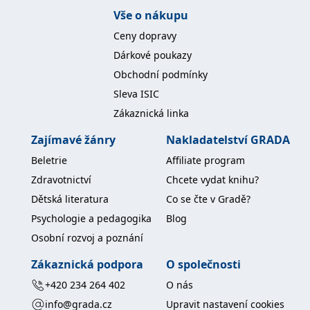
koncový uživatel používá
Vše o nákupu
webové stránky a
jakoukoli reklamu,
Ceny dopravy
kterou koncový uživatel
mohl vidět před
Dárkové poukazy
návštěvou uvedeného
webu.
Obchodní podmínky
MR
7 dní
Toto je soubor cookie
Microsoft
Sleva ISIC
první strany společnosti
Corporation
Microsoft MSN, který
.c.bing.com
Zákaznická linka
používáme k měření
používání webu pro
interní analýzu.
Zajímavé žánry
Nakladatelství GRADA
_uetvid
1 rok
Toto je soubor cookie
Microsoft
Beletrie
Affiliate program
využívaný společností
Corporation
Microsoft Bing Ads a je
.grada.cz
Zdravotnictví
Chcete vydat knihu?
sledovacím souborem
cookie. Umožňuje nám
Dětská literatura
Co se čte v Gradě?
komunikovat s
uživatelem, který již dříve
Psychologie a pedagogika
Blog
navštívil náš web.
Osobní rozvoj a poznání
test_cookie
15 minut
Tento soubor cookie
Google LLC
nastavuje společnost
.doubleclick.net
DoubleClick (kterou
Zákaznická podpora
O společnosti
vlastní společnost
Google), aby zjistila, zda
+420 234 264 402
O nás
prohlížeč návštěvníka
webu podporuje
info@grada.cz
Upravit nastavení cookies
soubory cookie.