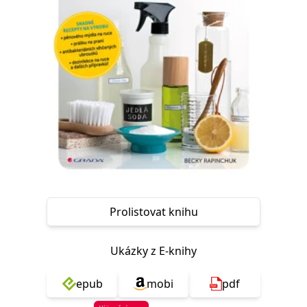
Nezbytné
Analytické
Marketingové
Funkční
Nezařazené soubory
Nezbytně nutné soubory cookie umožňují základní funkce webových
stránek, jako je přihlášení uživatele a správa účtu. Webové stránky nelze
bez nezbytně nutných souborů cookie správně používat.
Provider /
Název
Vyprší
Popis
Doména
CookieScriptConsent
1 měsíc
Tento soubor
CookieScript
cookie
www.grada.cz
používá
služba
Cookie-
Script.com k
zapamatování
předvoleb
Prolistovat knihu
souhlasu se
soubory
cookie
návštěvníků.
Ukázky z E-knihy
Je nutné, aby
banner
cookie
epub
mobi
pdf
Cookie-
Script.com
fungoval