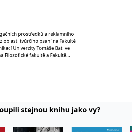
gačních prostředků a reklamního
 oblasti tvůrčího psaní na Fakultě
kací Univerzity Tomáše Bati ve
na Filozofické fakultě a Fakultě
v Praze a na soukromé Vyšší
v Jihlavě. Věnuje se i praktické
adatelské činnosti.
koupili stejnou knihu jako vy?