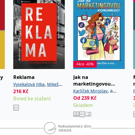
Akce -40%
my
Reklama
Jak na
marketingovou
,
Vysekalová Jitka
Mikeš
komunikaci
,
a
216
Kč
Karlíček Miroslav
Jiří
kolektiv
Od
239
Kč
Ihned ke stažení
Skladem