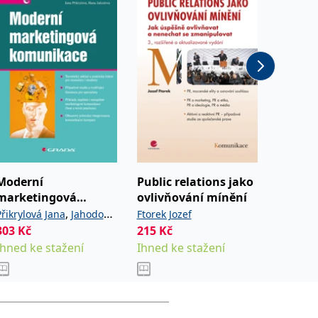
Moderní
Public relations jako
Velký s
marketingová
ovlivňování mínění
marke
komunikace
komun
,
Přikrylová Jana
Jahodová
Ftorek Jozef
Juráško
303
Kč
215
Kč
252
Kč
,
a
Hana
Pavel
Ihned ke stažení
Ihned ke stažení
Ihned k