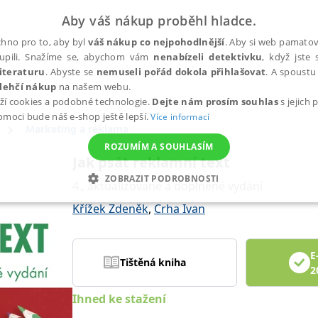
Aby váš nákup proběhl hladce.
hno pro to, aby byl
váš nákup co nejpohodlnější
. Aby si web pamatova
upili. Snažíme se, abychom vám
nenabízeli detektivku
, když jste 
iteraturu
. Abyste se
nemuseli pořád dokola přihlašovat
. A spoustu 
lehčí nákup
na našem webu.
ží cookies a podobné technologie.
Dejte nám prosím souhlas
s jejich
pomoci bude náš e-shop ještě lepší.
Více informací
Marketing a reklama
ROZUMÍM A SOUHLASÍM
Jak psát reklamní text
ZOBRAZIT PODROBNOSTI
4., aktualizované a doplněné vydání
ANALYTICKÉ
MARKETINGOVÉ
FUNKČNÍ
NEZ
Křížek Zdeněk
,
Crha Ivan
E
Tištěná kniha
Nezbytné
Analytické
Marketingové
Funkční
Nezařazené soubory
2
h stránek, jako je přihlášení uživatele a správa účtu. Webové stránky nelze bez nez
Ihned ke stažení