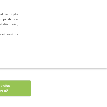
l, že už jste
si
přišli pro
dalších věcí,
 používáním a
AŘAZENÉ SOUBORY
-kniha
09
Kč
bytně nutných souborů cookie správně používat.