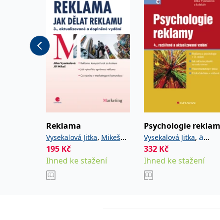
Reklama
Psychologie rekla
,
,
a
Vysekalová Jitka
Mikeš
Vysekalová Jitka
195
Kč
kolektiv
332
Kč
Jiří
Ihned ke stažení
Ihned ke stažení