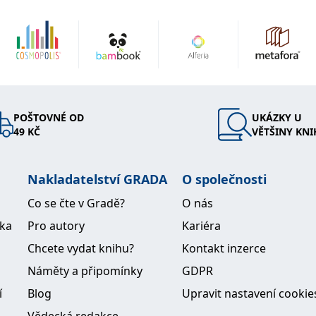
POŠTOVNÉ OD
UKÁZKY U
49 KČ
VĚTŠINY KNI
Nakladatelství GRADA
O společnosti
Co se čte v Gradě?
O nás
ika
Pro autory
Kariéra
Chcete vydat knihu?
Kontakt inzerce
Náměty a připomínky
GDPR
í
Blog
Upravit nastavení cookie