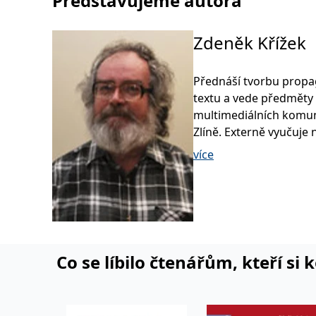
Představujeme autora
Zdeněk Křížek
Přednáší tvorbu propa
textu a vede předměty z
multimediálních komuni
Zlíně. Externě vyučuje 
humanitních studií UK 
více
odborné škole grafické 
reklamní tvorbě a nakl
Co se líbilo čtenářům, kteří si 