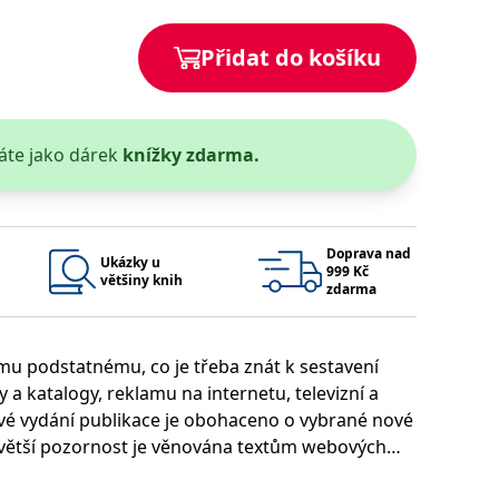
 se soubory cookie návštěvníků. Je nutné, aby banner cookie
Přidat do košíku
používaný k udržování proměnných relací uživatelů. Obvykle se
obrým příkladem je udržování přihlášeného stavu uživatele
áte jako dárek
knížky zdarma.
y bylo možné podávat platné zprávy o používání jejich
u.
Doprava nad
Ukázky u
999 Kč
většiny knih
zdarma
emu podstatnému, co je třeba znát k sestavení
 a katalogy, reklamu na internetu, televizní a
Vyprší
Popis
vé vydání publikace je obohaceno o vybrané nové
ění správného vzhledu dialogových oken.
1 rok
### Luigisbox???
í, větší pozornost je věnována textům webových
avštívenou stránku a slouží k počítání a sledování zobrazení
jazyků a zemí
1 rok
marketingových komunikacích se zaměřením na
u na sociálních médiích. Může také shromažďovat informace o
avštívené stránky.