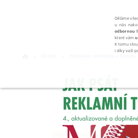
Děláme všec
u nás nako
odbornou l
které vám
u
K tomu slou
i díky vaší 
Eknihy
Podnikání, ekonomie a finance
NEZBYTNÉ
Nezbytně nutné soubory cookie umožňují základní funkce webovýc
Provider /