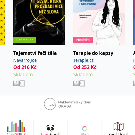
rým
 a
vá
datelských
 kovů a
ravotní
Bestseller
Novinka
toxikační
dravotními
Tajemství řeči těla
Terapie do kapsy
ientace v
Navarro Joe
Terapie.cz
nika,
Od
216
Kč
Od
252
Kč
vá fyzika,
Skladem
Skladem
orem
UDr.
h letech
egena a
 věnuje
vé
 řízené a