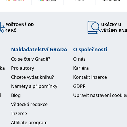
ako
toxikační
 patří
klistou a
POŠTOVNÉ OD
UKÁZKY U
atonů.
49 KČ
VĚTŠINY KNI
tačních
 na co
Nakladatelství GRADA
O společnosti
h a
Co se čte v Gradě?
O nás
ika
Pro autory
Kariéra
Chcete vydat knihu?
Kontakt inzerce
Náměty a připomínky
GDPR
í
Blog
Upravit nastavení cookie
Vědecká redakce
Inzerce
Affiliate program