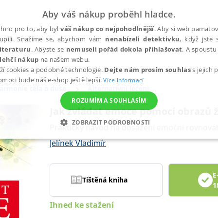
Aby váš nákup proběhl hladce.
hno pro to, aby byl
váš nákup co nejpohodlnější
. Aby si web pamatova
upili. Snažíme se, abychom vám
nenabízeli detektivku
, když jste 
iteraturu
. Abyste se
nemuseli pořád dokola přihlašovat
. A spoustu 
lehčí nákup
na našem webu.
ží cookies a podobné technologie.
Dejte nám prosím souhlas
s jejich
pomoci bude náš e-shop ještě lepší.
Více informací
armonie těla a duše
Alternativní léčení
ROZUMÍM A SOUHLASÍM
Jak zvládat emoce pomocí obrazů ž
ZOBRAZIT PODROBNOSTI
Praktický návod na dosažení emoční rovnová
ANALYTICKÉ
MARKETINGOVÉ
FUNKČNÍ
NEZ
Jelínek Vladimír
E
Tištěná kniha
Nezbytné
Analytické
Marketingové
Funkční
Nezařazené soubory
1
h stránek, jako je přihlášení uživatele a správa účtu. Webové stránky nelze bez nez
Ihned ke stažení