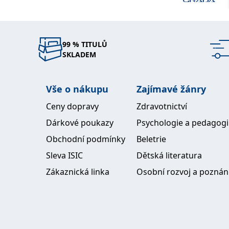
kontrolované detoxikace. Zároveň stále pracuje j
detoxikační poradc e, aby mohl uceleně spojit de
a holonomní teorie s praxí. Mezi jeho hlavní zájmy
hudba a sport, je nadšeným lyžařem-běžkařem, cy
99 % TITULŮ
běžcem, účastnil se několika maratonů a půlmar
SKLADEM
Vytrvalostní sporty považuje za určitý druh medi
cviče ní, při kterých se sportovec soustředí pouze
Vše o nákupu
Zajímavé žánry
nejdokonalejší provedení a procítění stále stejnýc
zdánlivě monotónních pohybů.
Ceny dopravy
Zdravotnictví
Dárkové poukazy
Psychologie a pedagog
Obchodní podmínky
Beletrie
Sleva ISIC
Dětská literatura
Zákaznická linka
Osobní rozvoj a poznán