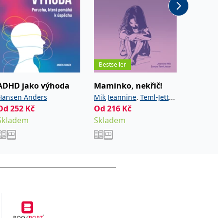
Bestseller
ADHD jako výhoda
Maminko, nekřič!
V zaje
,
Hansen Anders
Mik Jeannine
Teml-Jetter
Tomšik 
Od
252
Kč
Od
216
Kč
Od
216
Sandra
Skladem
Skladem
Sklade