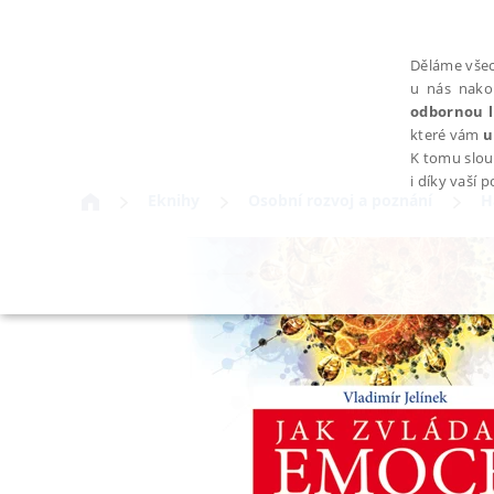
Děláme všec
u nás nako
odbornou l
které vám
u
K tomu slou
i díky vaší 
Eknihy
Osobní rozvoj a poznání
H
NEZBYTNÉ
Nezbytně nutné soubory cookie umožňují základní funkce webovýc
Provider /