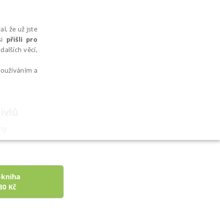
l, že už jste
si
přišli pro
dalších věcí,
 používáním a
ivlů
hy
AŘAZENÉ SOUBORY
-kniha
80
Kč
bytně nutných souborů cookie správně používat.