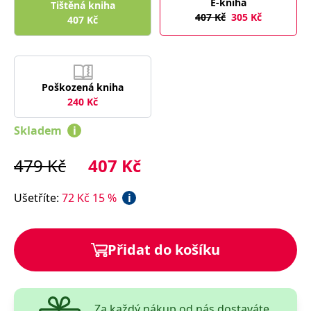
E-kniha
správně.
Tištěná kniha
407
Kč
305
Kč
407
Kč
PHPSESSID
Zavřením
Cookie
PHP.net
prohlížeče
generovaný
www.bambook.cz
aplikacemi
založenými
na jazyce
PHP. Toto je
univerzální
Poškozená kniha
identifikátor
240
Kč
používaný k
udržování
proměnných
Skladem
i
relací
uživatelů.
Obvykle se
479
Kč
407
Kč
jedná o
náhodně
vygenerované
číslo, jeho
Ušetříte
:
72
Kč
15
%
i
použití může
být specifické
pro daný
web, ale
dobrým
Přidat do košíku
příkladem je
udržování
přihlášeného
stavu
uživatele mezi
stránkami.
Za každý nákup od nás dostaváte