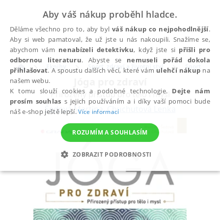
Aby váš nákup proběhl hladce.
Děláme všechno pro to, aby byl
váš nákup co nejpohodlnější
.
Aby si web pamatoval, že už jste u nás nakoupili. Snažíme se,
abychom vám
nenabízeli detektivku
, když jste si
přišli pro
odbornou literaturu
. Abyste se
nemuseli pořád dokola
Eknihy
Sport, zdraví a životní styl
Sport
přihlašovat
. A spoustu dalších věcí, které vám
ulehčí nákup
na
Jóga pro zdraví
našem webu.
K tomu slouží cookies a podobné technologie.
Dejte nám
Přirozený přístup pro tělo i mysl
prosím souhlas
s jejich používáním a i díky vaší pomoci bude
Šedová Martina
,
Chuchutová Lenka
náš e-shop ještě lepší.
Více informací
ROZUMÍM A SOUHLASÍM
ZOBRAZIT PODROBNOSTI
NEZBYTNÉ
ANALYTICKÉ
MARKETINGOVÉ
FUNKČNÍ
NEZAŘAZENÉ SOUBORY