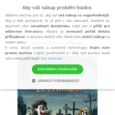
Aby váš nákup proběhl hladce.
Děláme všechno pro to, aby byl
váš nákup co nejpohodlnější
.
Aby si web pamatoval, že už jste u nás nakoupili. Snažíme se,
abychom vám
nenabízeli detektivku
, když jste si
přišli pro
odbornou literaturu
. Abyste se
nemuseli pořád dokola
Všechny knihy
Dětská literatura
Beletrie pro d
přihlašovat
. A spoustu dalších věcí, které vám
ulehčí nákup
na
Kamarádi ze záhrobí
našem webu.
K tomu slouží cookies a podobné technologie.
Dejte nám
Gecková Iva
,
Pospíchal Josef
prosím souhlas
s jejich používáním a i díky vaší pomoci bude
náš e-shop ještě lepší.
Více informací
ROZUMÍM A SOUHLASÍM
ZOBRAZIT PODROBNOSTI
NEZBYTNÉ
ANALYTICKÉ
MARKETINGOVÉ
FUNKČNÍ
NEZAŘAZENÉ SOUBORY