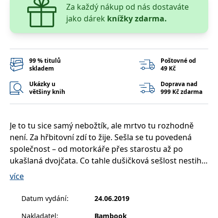
__cf_bm
30 minut
Tento soubor
Cloudflare Inc.
Za každý nákup od nás dostaváte
cookie se
.heureka.cz
jako dárek
knížky zdarma.
používá k
rozlišení mezi
lidmi a
roboty. To je
pro web
přínosné, aby
bylo možné
99 % titulů
Poštovné od
podávat
skladem
49 Kč
platné zprávy
o používání
Ukázky u
Doprava nad
jejich
většiny knih
999 Kč zdarma
webových
stránek.
CookieConsent
1 rok
Tento soubor
Cybot A/S
cookie ukládá
www.bambook.cz
Je to tu sice samý nebožtík, ale mrtvo tu rozhodně
stav souhlasu
uživatele se
není. Za hřbitovní zdí to žije. Sešla se tu povedená
soubory
cookie pro
společnost – od motorkáře přes starostu až po
aktuální
ukašlaná dvojčata. Co tahle dušičková sešlost nestihla
doménu.
zaživa, to si vynahradí po smrti. Užijte si černý humor.
více
G_ENABLED_IDPS
1 rok 1
Slouží k
Google LLC
měsíc
přihlášení
.www.grada.cz
Jsou tu veselé i napínavé příběhy kamarádů ze
pomocí
záhrobí.
Google
Datum vydání
:
24.06.2019
ASP.NET_SessionId
Zavřením
Tento soubor
Microsoft
Nakladatel
:
Bambook
prohlížeče
cookie
Corporation