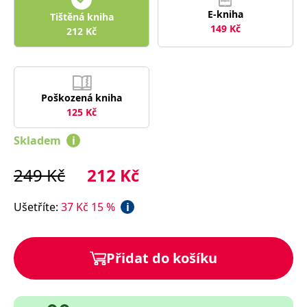
správně.
E-kniha
Tištěná kniha
PHPSESSID
Zavřením
Cookie
PHP.net
149
Kč
212
Kč
prohlížeče
generovaný
www.bambook.cz
aplikacemi
založenými
na jazyce
PHP. Toto je
univerzální
identifikátor
Poškozená kniha
používaný k
udržování
125
Kč
proměnných
relací
Skladem
i
uživatelů.
Obvykle se
jedná o
náhodně
249
Kč
212
Kč
vygenerované
číslo, jeho
použití může
Ušetříte
:
37
Kč
15
%
i
být specifické
pro daný
web, ale
dobrým
příkladem je
udržování
Přidat do košíku
přihlášeného
stavu
uživatele mezi
stránkami.