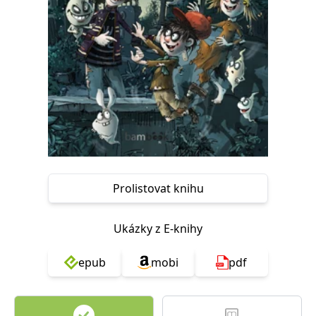
Nezbytné
Analytické
Marketingové
Funkční
Nezařazené soubory
Nezbytně nutné soubory cookie umožňují základní funkce webových
stránek, jako je přihlášení uživatele a správa účtu. Webové stránky nelze
bez nezbytně nutných souborů cookie správně používat.
Provider /
Název
Vyprší
Popis
Doména
CookieScriptConsent
1 měsíc
Tento soubor
CookieScript
cookie
www.grada.cz
používá
služba
Cookie-
Prolistovat knihu
Script.com k
zapamatování
předvoleb
souhlasu se
Ukázky z E-knihy
soubory
cookie
návštěvníků.
epub
mobi
pdf
Je nutné, aby
banner
cookie
Cookie-
Script.com
fungoval