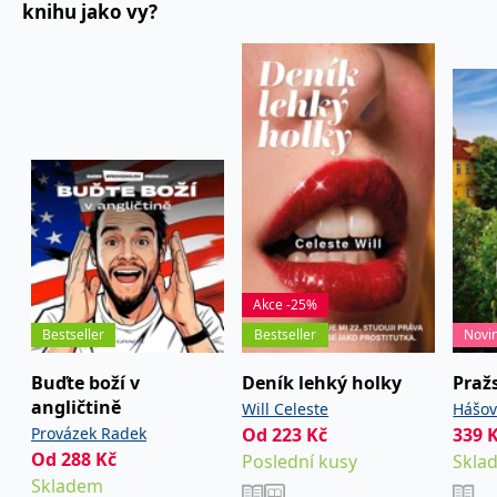
knihu jako vy?
koncový uživatel používá
webové stránky a
jakoukoli reklamu,
kterou koncový uživatel
mohl vidět před
návštěvou uvedeného
webu.
MR
7 dní
Toto je soubor cookie
Microsoft
první strany společnosti
Corporation
Microsoft MSN, který
.c.bing.com
používáme k měření
používání webu pro
interní analýzu.
_uetvid
1 rok
Toto je soubor cookie
Microsoft
využívaný společností
Corporation
Microsoft Bing Ads a je
.grada.cz
sledovacím souborem
Akce -25%
cookie. Umožňuje nám
komunikovat s
Bestseller
Bestseller
Novi
uživatelem, který již dříve
navštívil náš web.
Buďte boží v
Deník lehký holky
Praž
test_cookie
15 minut
Tento soubor cookie
Google LLC
nastavuje společnost
angličtině
.doubleclick.net
Will Celeste
Hášov
DoubleClick (kterou
Provázek Radek
Od
223
Kč
339
David
vlastní společnost
Google), aby zjistila, zda
Od
288
Kč
Poslední kusy
Skla
prohlížeč návštěvníka
webu podporuje
Skladem
soubory cookie.