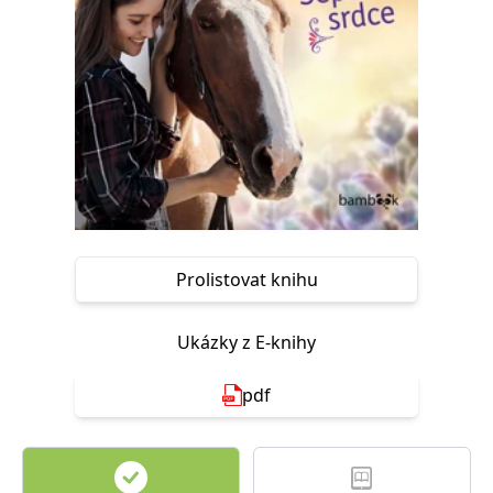
Nezbytné
Analytické
Marketingové
Funkční
Nezařazené soubory
Nezbytně nutné soubory cookie umožňují základní funkce webových
stránek, jako je přihlášení uživatele a správa účtu. Webové stránky nelze
bez nezbytně nutných souborů cookie správně používat.
Provider /
Název
Vyprší
Popis
Doména
CookieScriptConsent
1 měsíc
Tento soubor
CookieScript
cookie
www.grada.cz
používá
služba
Prolistovat knihu
Cookie-
Script.com k
zapamatování
předvoleb
Ukázky z E-knihy
souhlasu se
soubory
cookie
návštěvníků.
pdf
Je nutné, aby
banner
cookie
Cookie-
Script.com
fungoval