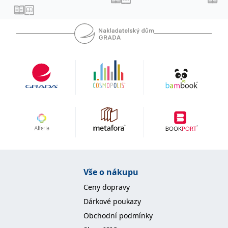
IDE
1 rok
Tento soubor cookie
Google LLC
nastavuje společnost
.doubleclick.net
Doubleclick a provádí
informace o tom, jak
koncový uživatel používá
webové stránky a
jakoukoli reklamu,
kterou koncový uživatel
mohl vidět před
návštěvou uvedeného
webu.
uid
.adform.net
2 měsíce
Tento soubor cookie
poskytuje jednoznačně
přiřazené strojově
generované ID uživatele
a shromažďuje údaje o
aktivitě na webu. Tato
data mohou být
odeslána k analýze a
hlášení třetí straně.
Vše o nákupu
Ceny dopravy
Dárkové poukazy
Obchodní podmínky