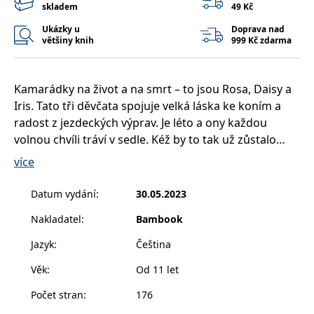
__cf_bm
30 minut
Tento soubor
Cloudflare Inc.
skladem
49 Kč
cookie se
.heureka.cz
používá k
Ukázky u
Doprava nad
rozlišení mezi
většiny knih
999 Kč zdarma
lidmi a
roboty. To je
pro web
přínosné, aby
bylo možné
Kamarádky na život a na smrt – to jsou Rosa, Daisy a
podávat
platné zprávy
Iris. Tato tři děvčata spojuje velká láska ke koním a
o používání
radost z jezdeckých výprav. Je léto a ony každou
jejich
webových
volnou chvíli tráví v sedle. Kéž by to tak už zůstalo
stránek.
napořád, přeje si Rosa. Nezůstane, protože Iris se má
více
CookieConsent
1 rok
Tento soubor
Cybot A/S
zakrátko s rodiči odstěhovat.
cookie ukládá
www.bambook.cz
stav souhlasu
uživatele se
Datum vydání
:
30.05.2023
soubory
Jako by těch zádrhelů v životě beztak nebylo dost,
cookie pro
Nakladatel
:
Bambook
Rosa pozoruje, že její vztah s Danielem, kamarádem z
aktuální
doménu.
dob, kdy si hrávali na písku, se pomalu, ale jistě začíná
Jazyk
:
Čeština
G_ENABLED_IDPS
1 rok 1
Slouží k
Google LLC
proměňovat. Co vlastně k němu cítí? A navíc se ve stáji
měsíc
přihlášení
.www.grada.cz
Věk
:
Od 11 let
pomocí
s krásnou klisnou Chispou objeví Ollie, dívka, která je
Google
snem každého kluka a ani Danielovi není lhostejná…
Počet stran
:
176
ASP.NET_SessionId
Zavřením
Tento soubor
Microsoft
prohlížeče
cookie
Corporation