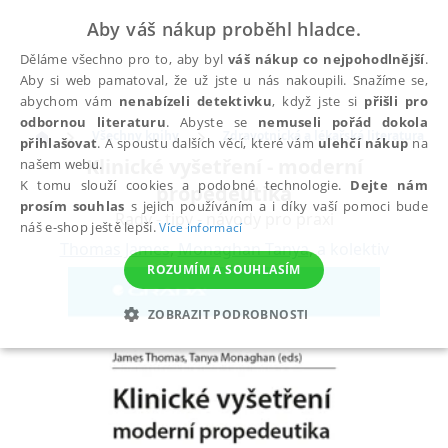
Aby váš nákup proběhl hladce.
Děláme všechno pro to, aby byl
váš nákup co nejpohodlnější
.
Aby si web pamatoval, že už jste u nás nakoupili. Snažíme se,
abychom vám
nenabízeli detektivku
, když jste si
přišli pro
odbornou literaturu
. Abyste se
nemuseli pořád dokola
Všechny knihy
Zdravotnická a lékařská literatura
přihlašovat
. A spoustu dalších věcí, které vám
ulehčí nákup
na
Klinické vyšetření - moderní
našem webu.
K tomu slouží cookies a podobné technologie.
Dejte nám
propedeutika
prosím souhlas
s jejich používáním a i díky vaší pomoci bude
Rady - tipy - návody pro praxi
náš e-shop ještě lepší.
Více informací
Thomas James
,
Monaghan Tanya
,
a kolektiv
ROZUMÍM A SOUHLASÍM
ZOBRAZIT PODROBNOSTI
NEZBYTNÉ
ANALYTICKÉ
MARKETINGOVÉ
FUNKČNÍ
NEZAŘAZENÉ SOUBORY