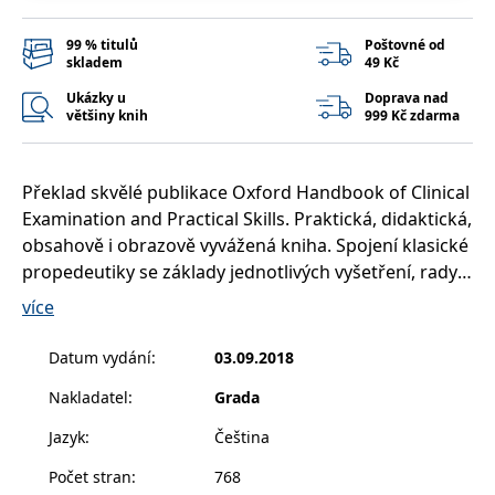
__cf_bm
30 minut
Tento soubor
Cloudflare Inc.
cookie se
.heureka.cz
používá k
99 % titulů
Poštovné od
rozlišení mezi
skladem
49 Kč
lidmi a
roboty. To je
Ukázky u
Doprava nad
pro web
většiny knih
999 Kč zdarma
přínosné, aby
bylo možné
podávat
platné zprávy
o používání
Překlad skvělé publikace Oxford Handbook of Clinical
jejich
webových
Examination and Practical Skills. Praktická, didaktická,
stránek.
obsahově i obrazově vyvážená kniha. Spojení klasické
CookieConsent
1 rok
Tento soubor
Cybot A/S
propedeutiky se základy jednotlivých vyšetření, rady a
cookie ukládá
www.bambook.cz
stav souhlasu
tipy k praktickému použití. Bodová struktura,
více
uživatele se
soubory
přehledné členění textu, jasné vymezení kapitol,
cookie pro
tabulky dovedností. Nezbytné pro studenty a
aktuální
Datum vydání
:
03.09.2018
doménu.
začínající mladé lékaře, užitečné pro praktiky, vhodné
Nakladatel
:
Grada
G_ENABLED_IDPS
1 rok 1
Slouží k
Google LLC
pro specialisty a starší lékaře k osvěžení informací ze
měsíc
přihlášení
.www.grada.cz
vzdálenějších oborů.
pomocí
Jazyk
:
Čeština
Google
Počet stran
:
768
ASP.NET_SessionId
Zavřením
Tento soubor
Microsoft
prohlížeče
cookie
Corporation