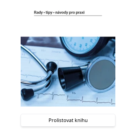
Nezbytné
Analytické
Marketingové
Funkční
Nezařazené soubory
Nezbytně nutné soubory cookie umožňují základní funkce webových
stránek, jako je přihlášení uživatele a správa účtu. Webové stránky nelze
bez nezbytně nutných souborů cookie správně používat.
Provider /
Název
Vyprší
Popis
Doména
CookieScriptConsent
1 měsíc
Tento soubor
CookieScript
cookie
www.grada.cz
používá
služba
Cookie-
Script.com k
zapamatování
předvoleb
souhlasu se
soubory
cookie
návštěvníků.
Je nutné, aby
banner
Prolistovat knihu
cookie
Cookie-
Script.com
fungoval