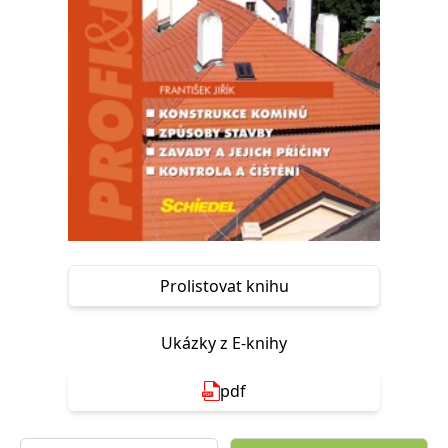
Nezbytné
Analytické
Marketingové
Funkční
Nezařazené soubory
Nezbytně nutné soubory cookie umožňují základní funkce webových
stránek, jako je přihlášení uživatele a správa účtu. Webové stránky nelze
bez nezbytně nutných souborů cookie správně používat.
Provider /
Název
Vyprší
Popis
Doména
CookieScriptConsent
1 měsíc
Tento soubor
CookieScript
cookie
www.grada.cz
používá
služba
Cookie-
Script.com k
Prolistovat knihu
zapamatování
předvoleb
souhlasu se
soubory
Ukázky z E-knihy
cookie
návštěvníků.
Je nutné, aby
banner
pdf
cookie
Cookie-
Script.com
fungoval