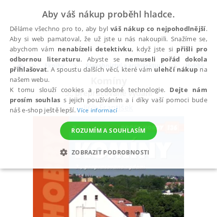
Aby váš nákup proběhl hladce.
Děláme všechno pro to, aby byl
váš nákup co nejpohodlnější
.
Aby si web pamatoval, že už jste u nás nakoupili. Snažíme se,
abychom vám
nenabízeli detektivku
, když jste si
přišli pro
odbornou literaturu
. Abyste se
nemuseli pořád dokola
Eknihy
Stavebnictví a architektura
Hobby
přihlašovat
. A spoustu dalších věcí, které vám
ulehčí nákup
na
Komíny
našem webu.
K tomu slouží cookies a podobné technologie.
Dejte nám
3., přepracované vydání
prosím souhlas
s jejich používáním a i díky vaší pomoci bude
Jiřík František
náš e-shop ještě lepší.
Více informací
ROZUMÍM A SOUHLASÍM
ZOBRAZIT PODROBNOSTI
NEZBYTNÉ
ANALYTICKÉ
MARKETINGOVÉ
FUNKČNÍ
NEZAŘAZENÉ SOUBORY