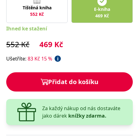
správně.
Tištěná kniha
E-kniha
PHPSESSID
Zavřením
Cookie
PHP.net
552
Kč
prohlížeče
generovaný
469
Kč
www.bambook.cz
aplikacemi
založenými
Ihned ke stažení
na jazyce
PHP. Toto je
univerzální
identifikátor
552
Kč
469
Kč
používaný k
udržování
proměnných
Ušetříte
:
83
Kč
15
%
i
relací
uživatelů.
Obvykle se
jedná o
náhodně
Přidat do košíku
vygenerované
číslo, jeho
použití může
být specifické
pro daný
web, ale
dobrým
Za každý nákup od nás dostaváte
příkladem je
jako dárek
knížky zdarma.
udržování
přihlášeného
stavu
uživatele mezi
stránkami.