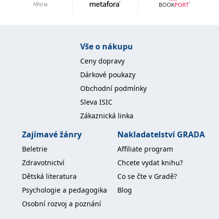
IDE
1 rok
Tento soubor cookie
Google LLC
nastavuje společnost
.doubleclick.net
Doubleclick a provádí
informace o tom, jak
koncový uživatel používá
Vše o nákupu
webové stránky a
jakoukoli reklamu,
Ceny dopravy
kterou koncový uživatel
mohl vidět před
Dárkové poukazy
návštěvou uvedeného
webu.
Obchodní podmínky
uid
.adform.net
2 měsíce
Tento soubor cookie
Sleva ISIC
poskytuje jednoznačně
přiřazené strojově
Zákaznická linka
generované ID uživatele
a shromažďuje údaje o
aktivitě na webu. Tato
Zajímavé žánry
Nakladatelství GRADA
data mohou být
odeslána k analýze a
Beletrie
Affiliate program
hlášení třetí straně.
Zdravotnictví
Chcete vydat knihu?
Dětská literatura
Co se čte v Gradě?
Psychologie a pedagogika
Blog
Osobní rozvoj a poznání