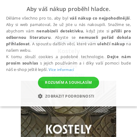
Aby váš nákup proběhl hladce.
Děláme všechno pro to, aby byl
váš nákup co nejpohodlnější
.
Aby si web pamatoval, že už jste u nás nakoupili. Snažíme se,
abychom vám
nenabízeli detektivku
, když jste si
přišli pro
odbornou literaturu
. Abyste se
nemuseli pořád dokola
Eknihy
Stavebnictví a architektura
Architektu
přihlašovat
. A spoustu dalších věcí, které vám
ulehčí nákup
na
Kostely
našem webu.
K tomu slouží cookies a podobné technologie.
Dejte nám
70 nejkrásnějších sakrálních staveb v Čechách a na
prosím souhlas
s jejich používáním a i díky vaší pomoci bude
Moravě
náš e-shop ještě lepší.
Více informací
Dvořáček Petr
ROZUMÍM A SOUHLASÍM
ZOBRAZIT PODROBNOSTI
NEZBYTNÉ
ANALYTICKÉ
MARKETINGOVÉ
FUNKČNÍ
NEZAŘAZENÉ SOUBORY