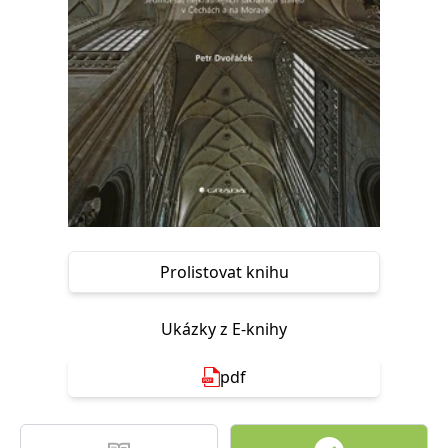
Nezbytné
Analytické
Marketingové
Funkční
Nezařazené soubory
Nezbytně nutné soubory cookie umožňují základní funkce webových
stránek, jako je přihlášení uživatele a správa účtu. Webové stránky nelze
bez nezbytně nutných souborů cookie správně používat.
Provider /
Název
Vyprší
Popis
Doména
CookieScriptConsent
1 měsíc
Tento soubor
CookieScript
cookie
www.grada.cz
používá
služba
Cookie-
Prolistovat knihu
Script.com k
zapamatování
předvoleb
souhlasu se
Ukázky z E-knihy
soubory
cookie
návštěvníků.
Je nutné, aby
pdf
banner
cookie
Cookie-
Script.com
fungoval