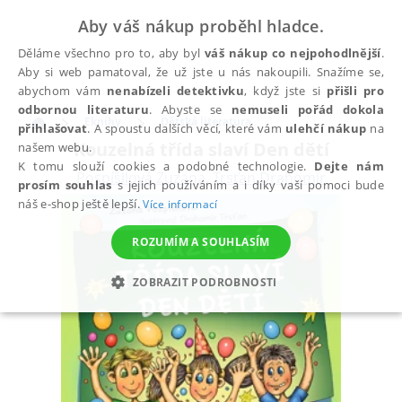
Aby váš nákup proběhl hladce.
Děláme všechno pro to, aby byl
váš nákup co nejpohodlnější
.
Aby si web pamatoval, že už jste u nás nakoupili. Snažíme se,
abychom vám
nenabízeli detektivku
, když jste si
přišli pro
odbornou literaturu
. Abyste se
nemuseli pořád dokola
Eknihy
Dětská literatura
přihlašovat
. A spoustu dalších věcí, které vám
ulehčí nákup
na
Kouzelná třída slaví Den dětí
našem webu.
K tomu slouží cookies a podobné technologie.
Dejte nám
Pospíšilová Zuzana
,
Trsťan Drahomír
prosím souhlas
s jejich používáním a i díky vaší pomoci bude
náš e-shop ještě lepší.
Více informací
ROZUMÍM A SOUHLASÍM
ZOBRAZIT PODROBNOSTI
NEZBYTNÉ
ANALYTICKÉ
MARKETINGOVÉ
FUNKČNÍ
NEZAŘAZENÉ SOUBORY