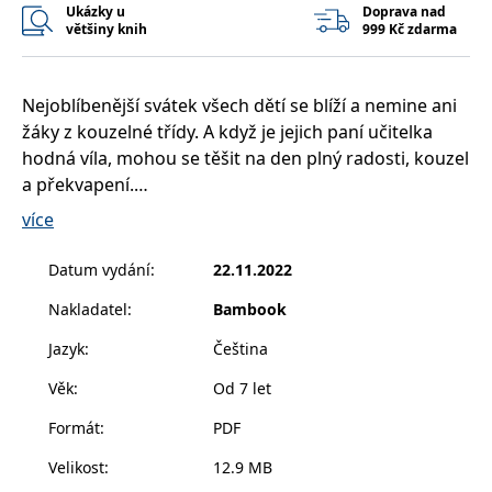
__cf_bm
30 minut
Tento soubor
Cloudflare Inc.
Ukázky u
Doprava nad
cookie se
.heureka.cz
většiny knih
999 Kč zdarma
používá k
rozlišení mezi
lidmi a
roboty. To je
pro web
Nejoblíbenější svátek všech dětí se blíží a nemine ani
přínosné, aby
žáky z kouzelné třídy. A když je jejich paní učitelka
bylo možné
podávat
hodná víla, mohou se těšit na den plný radosti, kouzel
platné zprávy
o používání
a překvapení.
jejich
Čeká je let v bublinách, cestování na kouzelném
webových
více
stránek.
kolotoči, vodní radovánky v moři i ta nejměkčí a
CookieConsent
1 rok
Tento soubor
Cybot A/S
nejdelší skluzavka na duze. A kam zmizí největší třídní
Datum vydání
:
22.11.2022
cookie ukládá
www.bambook.cz
uličníci?
stav souhlasu
uživatele se
Nakladatel
:
Bambook
Začtěte se do nového dobrodružství z oblíbené série
soubory
cookie pro
pro začínající čtenáře.
Jazyk
:
Čeština
aktuální
doménu.
Věk
:
Od 7 let
G_ENABLED_IDPS
1 rok 1
Slouží k
Google LLC
měsíc
přihlášení
.www.grada.cz
Formát
:
PDF
pomocí
Google
Velikost
:
12.9 MB
ASP.NET_SessionId
Zavřením
Tento soubor
Microsoft
prohlížeče
cookie
Corporation