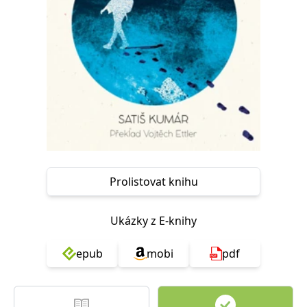
Nezbytné
Analytické
Marketingové
Funkční
Nezařazené soubory
Nezbytně nutné soubory cookie umožňují základní funkce webových
stránek, jako je přihlášení uživatele a správa účtu. Webové stránky nelze
bez nezbytně nutných souborů cookie správně používat.
Provider /
Název
Vyprší
Popis
Doména
CookieScriptConsent
1 měsíc
Tento soubor
CookieScript
cookie
www.grada.cz
používá
služba
Cookie-
Prolistovat knihu
Script.com k
zapamatování
předvoleb
souhlasu se
Ukázky z E-knihy
soubory
cookie
návštěvníků.
epub
mobi
pdf
Je nutné, aby
banner
cookie
Cookie-
Script.com
fungoval