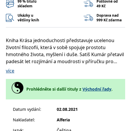
99 % titulů
Poštovné od
__cf_bm
30 minut
Tento soubor
Cloudflare Inc.
skladem
49 Kč
cookie se
.heureka.cz
používá k
rozlišení mezi
Ukázky u
Doprava nad
lidmi a
většiny knih
999 Kč zdarma
roboty. To je
pro web
přínosné, aby
bylo možné
podávat
Kniha Krása jednoduchosti představuje ucelenou
platné zprávy
životní filozofii, která v sobě spojuje prostotu
o používání
jejich
hmotného života, myšlení i duše. Satiš Kumár přetavil
webových
stránek.
padesát let rozjímání a moudrosti v příručku pro
každého, která zahrnuje:
CookieConsent
1 rok
Tento soubor
Cybot A/S
více
cookie ukládá
www.bambook.cz
stav souhlasu
uživatele se
- ekologické a duchovní principy prostého žití
soubory
cookie pro
- odhazování nepotřebných „krámů“ i psychologické
Prohlédněte si další tituly z
Východní řady
.
aktuální
zátěže
doménu.
- otevírání mysli a srdce vůči hluboké hodnotě vztahů
G_ENABLED_IDPS
1 rok 1
Slouží k
Google LLC
Datum vydání
:
02.08.2021
měsíc
přihlášení
.www.grada.cz
- přijímání jednoduchosti ve všech ohledech života
pomocí
- sloučení vědy a spirituality v jeden celistvý
Google
Nakladatel
:
Alferia
světonázor
ASP.NET_SessionId
Zavřením
Tento soubor
Microsoft
Jazyk
:
Čeština
prohlížeče
cookie
Corporation