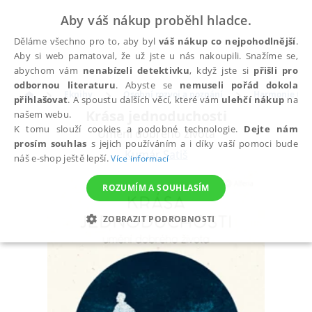
Aby váš nákup proběhl hladce.
Děláme všechno pro to, aby byl
váš nákup co nejpohodlnější
.
Aby si web pamatoval, že už jste u nás nakoupili. Snažíme se,
abychom vám
nenabízeli detektivku
, když jste si
přišli pro
odbornou literaturu
. Abyste se
nemuseli pořád dokola
Eknihy
Osobní rozvoj a poznání
Harmonie těla
přihlašovat
. A spoustu dalších věcí, které vám
ulehčí nákup
na
Krása jednoduchosti
našem webu.
K tomu slouží cookies a podobné technologie.
Dejte nám
Umění dobrého života
prosím souhlas
s jejich používáním a i díky vaší pomoci bude
Kumár Satiš
náš e-shop ještě lepší.
Více informací
ROZUMÍM A SOUHLASÍM
ZOBRAZIT PODROBNOSTI
NEZBYTNÉ
ANALYTICKÉ
MARKETINGOVÉ
FUNKČNÍ
NEZAŘAZENÉ SOUBORY